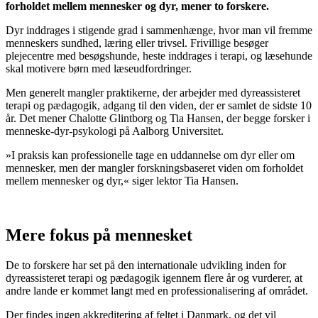
forholdet mellem mennesker og dyr, mener to forskere.
Dyr inddrages i stigende grad i sammenhænge, hvor man vil fremme
menneskers sundhed, læring eller trivsel. Frivillige besøger
plejecentre med besøgshunde, heste inddrages i terapi, og læsehunde
skal motivere børn med læseudfordringer.
Men generelt mangler praktikerne, der arbejder med dyreassisteret
terapi og pædagogik, adgang til den viden, der er samlet de sidste 10
år. Det mener Chalotte Glintborg og Tia Hansen, der begge forsker i
menneske-dyr-psykologi på Aalborg Universitet.
»I praksis kan professionelle tage en uddannelse om dyr eller om
mennesker, men der mangler forskningsbaseret viden om forholdet
mellem mennesker og dyr,« siger lektor Tia Hansen.
Mere fokus på mennesket
De to forskere har set på den internationale udvikling inden for
dyreassisteret terapi og pædagogik igennem flere år og vurderer, at
andre lande er kommet langt med en professionalisering af området.
Der findes ingen akkreditering af feltet i Danmark, og det vil