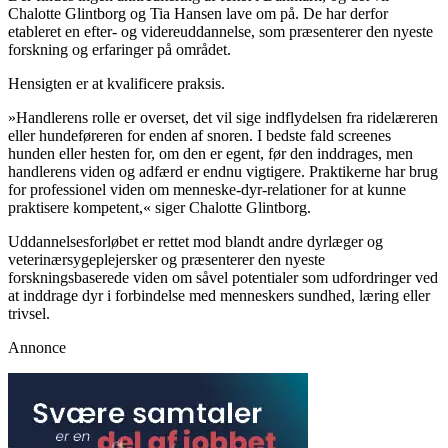
Chalotte Glintborg og Tia Hansen lave om på. De har derfor
etableret en efter- og videreuddannelse, som præsenterer den nyeste
forskning og erfaringer på området.
Hensigten er at kvalificere praksis.
»Handlerens rolle er overset, det vil sige indflydelsen fra ridelæreren
eller hundeføreren for enden af snoren. I bedste fald screenes
hunden eller hesten for, om den er egent, før den inddrages, men
handlerens viden og adfærd er endnu vigtigere. Praktikerne har brug
for professionel viden om menneske-dyr-relationer for at kunne
praktisere kompetent,« siger Chalotte Glintborg.
Uddannelsesforløbet er rettet mod blandt andre dyrlæger og
veterinærsygeplejersker og præsenterer den nyeste
forskningsbaserede viden om såvel potentialer som udfordringer ved
at inddrage dyr i forbindelse med menneskers sundhed, læring eller
trivsel.
Annonce