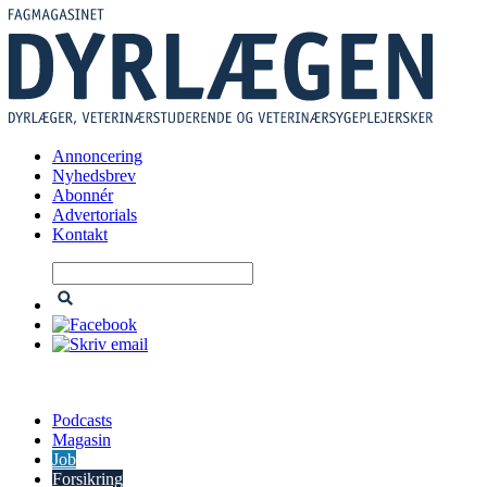
Skip
to
content
Annoncering
Nyhedsbrev
Abonnér
Advertorials
Kontakt
Podcasts
Magasin
Job
Forsikring