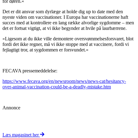
for døren.«
Det er dit ansvar som dyrlæge at holde dig up to date med den
nyeste viden om vaccinationer. I Europa har vaccinationerne haft
succes med at kontrollere en lang række alvorlige sygdomme – men
det er fortsat vigtigt, at vi ikke begynder at hvile på laurbærrene.
»Ligesom at du ikke ville demontere oversvømmelsesforsvaret, blot
fordi det ikke regner, må vi ikke stoppe med at vaccinere, fordi vi
fejlagtigt tror, at sygdommen er forsvundet.«
FECAVA pressemeddelelse:
https://www.fecava.org/en/newsroom/news/news-cat/hesitancy-
over-animal-vaccination-could-be-a-deadly-mistake.htm
Annonce
Læs magasinet her