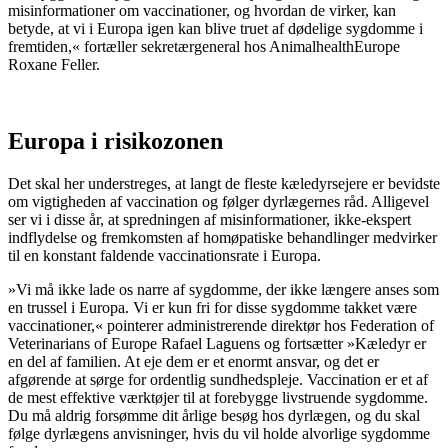
misinformationer om vaccinationer, og hvordan de virker, kan
betyde, at vi i Europa igen kan blive truet af dødelige sygdomme i
fremtiden,« fortæller sekretærgeneral hos AnimalhealthEurope
Roxane Feller.
Europa i risikozonen
Det skal her understreges, at langt de fleste kæledyrsejere er bevidste
om vigtigheden af vaccination og følger dyrlægernes råd. Alligevel
ser vi i disse år, at spredningen af misinformationer, ikke-ekspert
indflydelse og fremkomsten af homøpatiske behandlinger medvirker
til en konstant faldende vaccinationsrate i Europa.
»Vi må ikke lade os narre af sygdomme, der ikke længere anses som
en trussel i Europa. Vi er kun fri for disse sygdomme takket være
vaccinationer,« pointerer administrerende direktør hos Federation of
Veterinarians of Europe Rafael Laguens og fortsætter »Kæledyr er
en del af familien. At eje dem er et enormt ansvar, og det er
afgørende at sørge for ordentlig sundhedspleje. Vaccination er et af
de mest effektive værktøjer til at forebygge livstruende sygdomme.
Du må aldrig forsømme dit årlige besøg hos dyrlægen, og du skal
følge dyrlægens anvisninger, hvis du vil holde alvorlige sygdomme