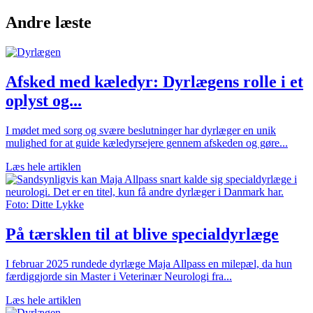
Andre læste
Afsked med kæledyr: Dyrlægens rolle i et
oplyst og...
I mødet med sorg og svære beslutninger har dyrlæger en unik
mulighed for at guide kæledyrsejere gennem afskeden og gøre...
Læs hele artiklen
På tærsklen til at blive specialdyrlæge
I februar 2025 rundede dyrlæge Maja Allpass en milepæl, da hun
færdiggjorde sin Master i Veterinær Neurologi fra...
Læs hele artiklen