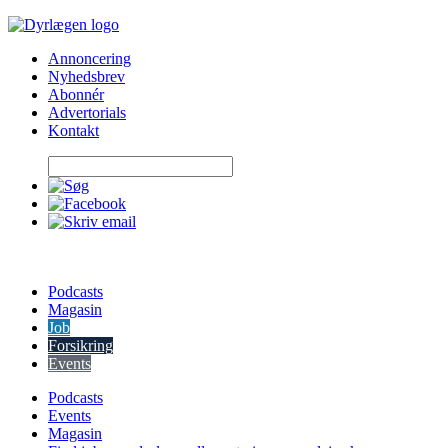
Skip
to
Annoncering
content
Nyhedsbrev
Abonnér
Advertorials
Kontakt
Podcasts
Magasin
Job
Forsikring
Events
Podcasts
Events
Magasin