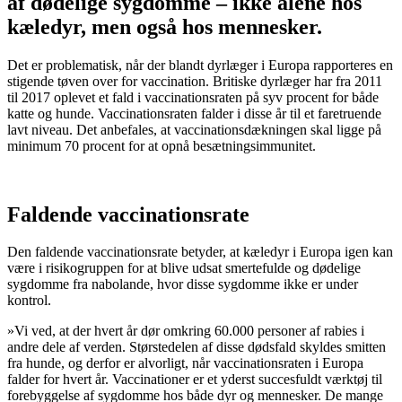
af dødelige sygdomme – ikke alene hos
kæledyr, men også hos mennesker.
Det er problematisk, når der blandt dyrlæger i Europa rapporteres en
stigende tøven over for vaccination. Britiske dyrlæger har fra 2011
til 2017 oplevet et fald i vaccinationsraten på syv procent for både
katte og hunde. Vaccinationsraten falder i disse år til et faretruende
lavt niveau. Det anbefales, at vaccinationsdækningen skal ligge på
minimum 70 procent for at opnå besætningsimmunitet.
Faldende vaccinationsrate
Den faldende vaccinationsrate betyder, at kæledyr i Europa igen kan
være i risikogruppen for at blive udsat smertefulde og dødelige
sygdomme fra nabolande, hvor disse sygdomme ikke er under
kontrol.
»Vi ved, at der hvert år dør omkring 60.000 personer af rabies i
andre dele af verden. Størstedelen af disse dødsfald skyldes smitten
fra hunde, og derfor er alvorligt, når vaccinationsraten i Europa
falder for hvert år. Vaccinationer er et yderst succesfuldt værktøj til
forebyggelse af sygdomme hos både dyr og mennesker. De mange