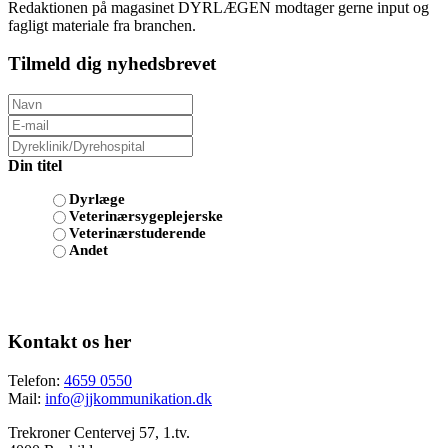
Redaktionen på magasinet DYRLÆGEN modtager gerne input og
fagligt materiale fra branchen.
Tilmeld dig nyhedsbrevet
Din titel
Dyrlæge
Veterinærsygeplejerske
Veterinærstuderende
Andet
Kontakt os her
Telefon:
4659 0550
Mail:
info@jjkommunikation.dk
Trekroner Centervej 57, 1.tv.