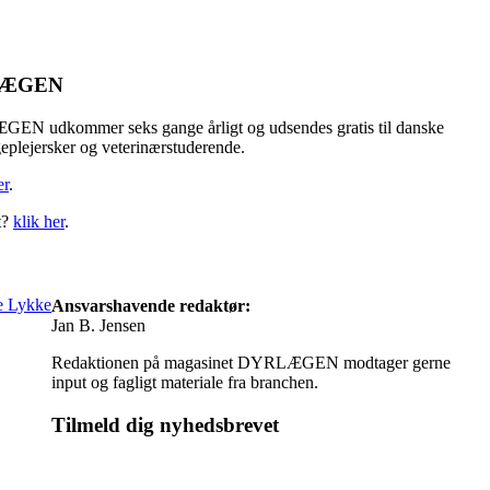
LÆGEN
N udkommer seks gange årligt og udsendes gratis til danske
eplejersker og veterinærstuderende.
er
.
t?
klik her
.
Ansvarshavende redaktør:
Jan B. Jensen
Redaktionen på magasinet DYRLÆGEN modtager gerne
input og fagligt materiale fra branchen.
Tilmeld dig nyhedsbrevet