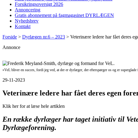
Forsikringsoversigt 2026
Annoncering
Gratis abonnement på fagmagasinet DYRLÆGEN
Nyhedsbrev
Kontakt
Forside
>
Dyrlægen nr.6 – 2023
>
Veterinære ledere har fået deres eg
Annonce
»VeL bliver en succes, fordi jeg ved, at der er dyrlæger, der efterspørger os og er superglad
29-11-2023
Veterinære ledere har fået deres egen fore
Klik her for at læse hele artiklen
En række dyrlæger har taget initiativ til V
Dyrlægeforening.