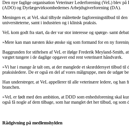
Den nye faglige organisation Veterinær Lederforening (VeL) blev på
(ADO) og Dyrlægevirksomhedernes Arbejdsgiverforening (DA).
Meningen er, at VeL skal tilbyde målrettede fagforeningstilbud til den 
universiteterne, samt i industrien og i klinisk praksis.
VeL kom godt fra start, da der var stor interesse og spørge- samt deb
»Mere kan man næsten ikke ønske sig som formand for en ny forening.
Baggrunden for stiftelsen af VeL er ifølge Frederik Meyland-Smith, at d
vægtet tungere i de daglige opgaver end rent veterinært håndværk.
»Vi har i mange år talt om, at der manglede et skræddersyet tilbud til d
praksisledere. De er også en del af vores målgruppe, men de udgør be
Han understreger, at VeL appellerer til alle veterinære ledere, og han 
branchen.
»VeL er født med den ambition, at DDD som enhedsforening skal kunne 
også få nogle af dem tilbage, som har manglet det her tilbud, og som 
Rådgivning på medlemshylden