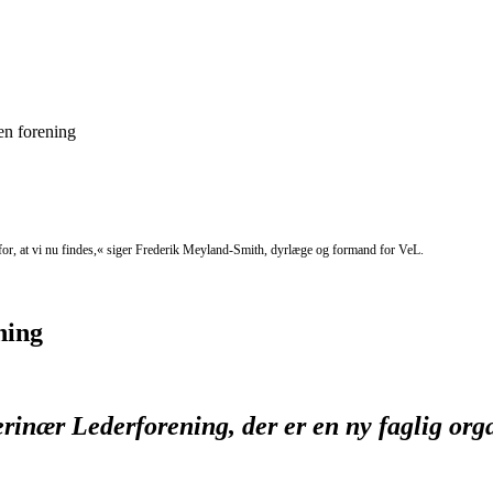
en forening
e for, at vi nu findes,« siger Frederik Meyland-Smith, dyrlæge og formand for VeL.
ning
eterinær Lederforening, der er en ny faglig o