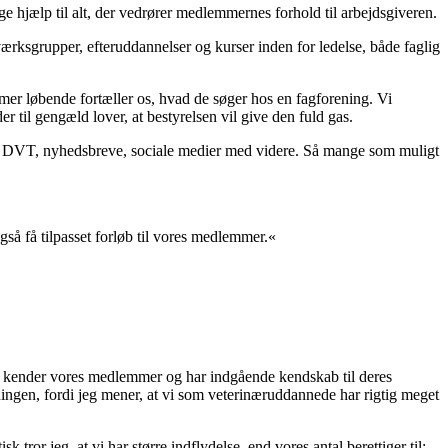
ge hjælp til alt, der vedrører medlemmernes forhold til arbejdsgiveren.
ksgrupper, efteruddannelser og kurser inden for ledelse, både faglig
mmer løbende fortæller os, hvad de søger hos en fagforening. Vi
er til gengæld lover, at bestyrelsen vil give den fuld gas.
blad DVT, nyhedsbreve, sociale medier med videre. Så mange som muligt
å få tilpasset forløb til vores medlemmer.«
 Vi kender vores medlemmer og har indgående kendskab til deres
eningen, fordi jeg mener, at vi som veterinæruddannede har rigtig meget
tror jeg, at vi har større indflydelse, end vores antal berettiger til;