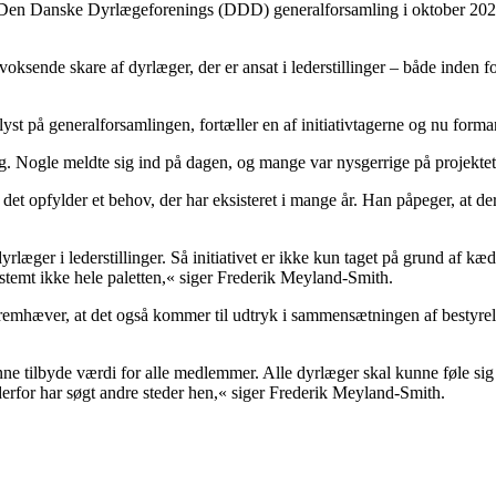
 Den Danske Dyrlægeforenings (DDD) generalforsamling i oktober 2023 
voksende skare af dyrlæger, der er ansat i lederstillinger – både inden f
atlyst på generalforsamlingen, fortæller en af initiativtagerne og nu f
 Nogle meldte sig ind på dagen, og mange var nysgerrige på projektet,
et opfylder et behov, der har eksisteret i mange år. Han påpeger, at der
yrlæger i lederstillinger. Så initiativet er ikke kun taget på grund af kæd
stemt ikke hele paletten,« siger Frederik Meyland-Smith.
fremhæver, at det også kommer til udtryk i sammensætningen af bestyrelsen
tilbyde værdi for alle medlemmer. Alle dyrlæger skal kunne føle sig h
derfor har søgt andre steder hen,« siger Frederik Meyland-Smith.