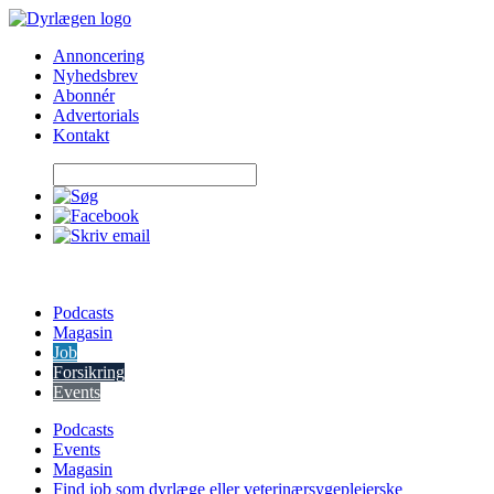
Skip
to
Annoncering
content
Nyhedsbrev
Abonnér
Advertorials
Kontakt
Podcasts
Magasin
Job
Forsikring
Events
Podcasts
Events
Magasin
Find job som dyrlæge eller veterinærsygeplejerske