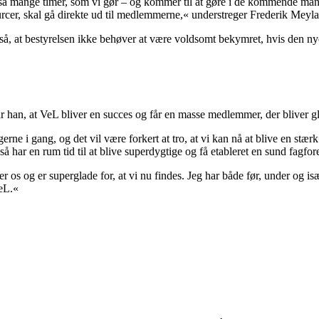
 så mange timer, som vi gør – og kommer til at gøre i de kommende måned
sourcer, skal gå direkte ud til medlemmerne,« understreger Frederik Me
gså, at bestyrelsen ikke behøver at være voldsomt bekymret, hvis den ny
 han, at VeL bliver en succes og får en masse medlemmer, der bliver glade
e i gang, og det vil være forkert at tro, at vi kan nå at blive en stærk 
så har en rum tid til at blive superdygtige og få etableret en sund fagf
er os og er superglade for, at vi nu findes. Jeg har både før, under og isæ
VeL.«