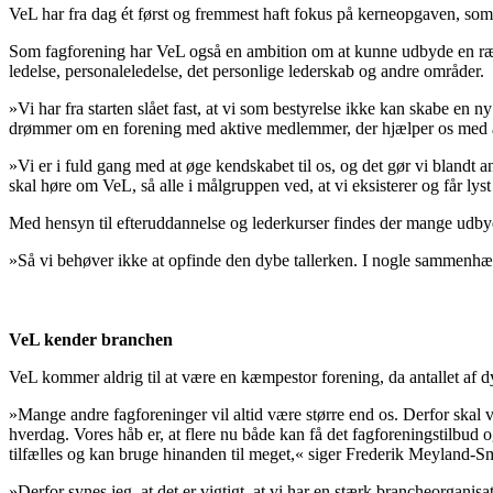
VeL har fra dag ét først og fremmest haft fokus på kerneopgaven, som e
Som fagforening har VeL også en ambition om at kunne udbyde en rækk
ledelse, personaleledelse, det personlige lederskab og andre områder.
»Vi har fra starten slået fast, at vi som bestyrelse ikke kan skabe e
drømmer om en forening med aktive medlemmer, der hjælper os med at 
»Vi er i fuld gang med at øge kendskabet til os, og det gør vi bland
skal høre om VeL, så alle i målgruppen ved, at vi eksisterer og får lyst
Med hensyn til efteruddannelse og lederkurser findes der mange ud
»Så vi behøver ikke at opfinde den dybe tallerken. I nogle sammenhæn
VeL kender branchen
VeL kommer aldrig til at være en kæmpestor forening, da antallet af d
»Mange andre fagforeninger vil altid være større end os. Derfor skal 
hverdag. Vores håb er, at flere nu både kan få det fagforeningstilbud 
tilfælles og kan bruge hinanden til meget,« siger Frederik Meyland-Sm
»Derfor synes jeg, at det er vigtigt, at vi har en stærk brancheorganisa