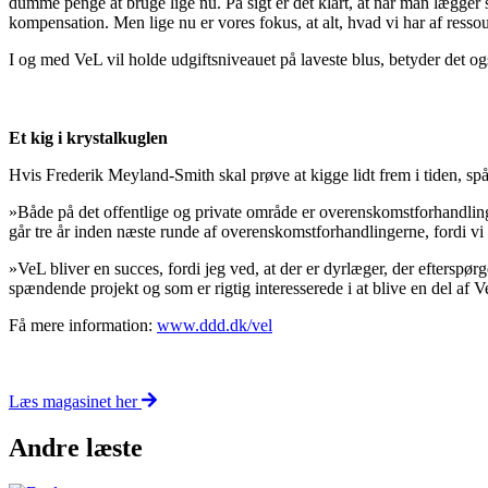
dumme penge at bruge lige nu. På sigt er det klart, at når man lægger
kompensation. Men lige nu er vores fokus, at alt, hvad vi har af res
I og med VeL vil holde udgiftsniveauet på laveste blus, betyder det o
Et kig i krystalkuglen
Hvis Frederik Meyland-Smith skal prøve at kigge lidt frem i tiden, spår
»Både på det offentlige og private område er overenskomstforhandlingern
går tre år inden næste runde af overenskomstforhandlingerne, fordi vi 
»VeL bliver en succes, fordi jeg ved, at der er dyrlæger, der efterspørg
spændende projekt og som er rigtig interesserede i at blive en del af 
Få mere information:
www.ddd.dk/vel
Læs magasinet her
Andre læste