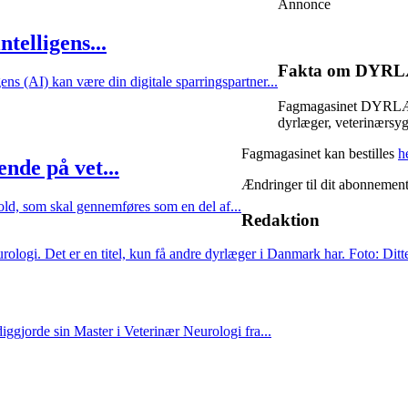
Annonce
telligens...
Fakta om DYR
ens (AI) kan være din digitale sparringspartner...
Fagmagasinet DYRLÆGE
dyrlæger, veterinærsyg
Fagmagasinet kan bestilles
h
nde på vet...
Ændringer til dit abonnemen
old, som skal gennemføres som en del af...
Redaktion
ggjorde sin Master i Veterinær Neurologi fra...