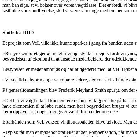
man kan sige, at vi bokser over vores vægtklasse. Det er fordi, vi bliv
fastholde vores indflydelse, skal vi være så mange medlemmer som mu
Støtte fra DDD
Et projekt som VeL ville ikke kunne sparkes i gang fra bunden uden s
»Bestyrelsen foretager gerne et frivilligt stykke arbejde, fordi vi syne
begyndelsen af økonomi til at ansætte medarbejdere, der udelukkend
Bestyrelsen er meget ambitiøs og har budgetteret med, at VeL i løbet
»Vi ved ikke, hvor mange veterinære ledere, der er – det tal findes simp
På generalforsamlingen blev Frederik Meyland-Smith spurgt, om der 
»Det har vi valgt ikke at koncentrere os om. Vi kigger ikke på fiaskokri
have økonomien til at løbe rundt, men her i begyndelsen bruger vi kun d
kerneopgaven og noget, der giver værdi for medlemmerne.«
Efterhånden som VeL vokser, vil tilbudspaletten blive udvidet. Men de
»Typisk får man et mødehonorar eller anden kompensation, når man sidde