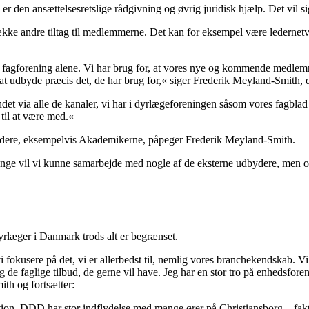
r den ansættelsesretslige rådgivning og øvrig juridisk hjælp. Det vil si
e andre tiltag til medlemmerne. Det kan for eksempel være ledernetvær
n ny fagforening alene. Vi har brug for, at vores nye og kommende medle
udbyde præcis det, de har brug for,« siger Frederik Meyland-Smith, d
t andet via alle de kanaler, vi har i dyrlægeforeningen såsom vores fag
 til at være med.«
bydere, eksempelvis Akademikerne, påpeger Frederik Meyland-Smith.
ge vil vi kunne samarbejde med nogle af de eksterne udbydere, men ogs
yrlæger i Danmark trods alt er begrænset.
vi fokusere på det, vi er allerbedst til, nemlig vores branchekendskab.
og de faglige tilbud, de gerne vil have. Jeg har en stor tro på enhedsfor
ith og fortsætter:
tion. DDD har stor indflydelse med mange ører på Christiansborg – faktisk 