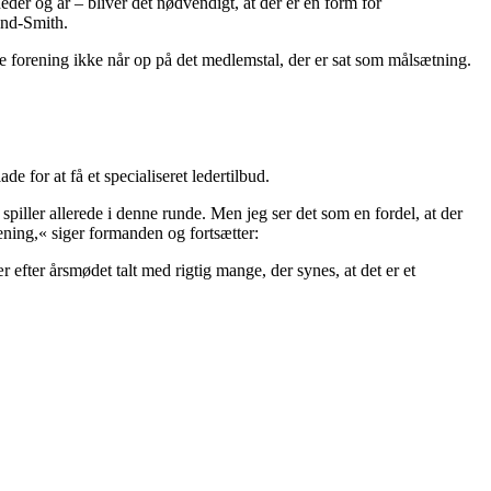
er og år – bliver det nødvendigt, at der er en form for
yland-Smith.
e forening ikke når op på det medlemstal, der er sat som målsætning.
 for at få et specialiseret ledertilbud.
spiller allerede i denne runde. Men jeg ser det som en fordel, at der
orening,« siger formanden og fortsætter:
r efter årsmødet talt med rigtig mange, der synes, at det er et