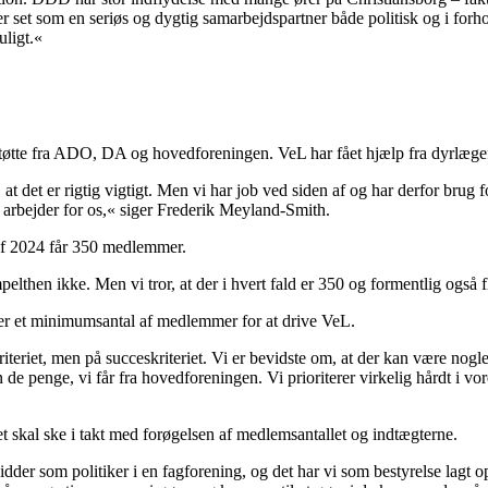
er set som en seriøs og dygtig samarbejdspartner både politisk og i forho
ligt.«
tøtte fra ADO, DA og hovedforeningen. VeL har fået hjælp fra dyrlægef
s, at det er rigtig vigtigt. Men vi har job ved siden af og har derfor bru
e arbejder for os,« siger Frederik Meyland-Smith.
 af 2024 får 350 medlemmer.
elthen ikke. Men vi tror, at der i hvert fald er 350 og formentlig også f
er et minimumsantal af medlemmer for at drive VeL.
teriet, men på succeskriteriet. Vi er bevidste om, at der kan være nogle 
e penge, vi får fra hovedforeningen. Vi prioriterer virkelig hårdt i vores
t skal ske i takt med forøgelsen af medlemsantallet og indtægterne.
r som politiker i en fagforening, og det har vi som bestyrelse lagt op t