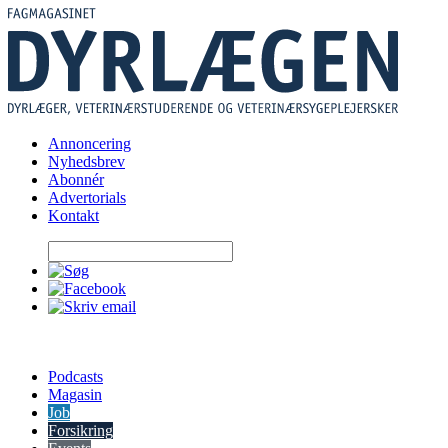
Skip
to
content
Annoncering
Nyhedsbrev
Abonnér
Advertorials
Kontakt
Podcasts
Magasin
Job
Forsikring