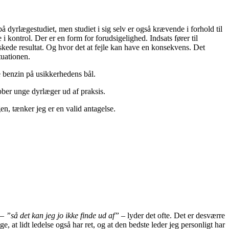
 dyrlægestudiet, men studiet i sig selv er også krævende i forhold til
 i kontrol. Der er en form for forudsigelighed. Indsats fører til
ønskede resultat. Og hvor det at fejle kan have en konsekvens. Det
tuationen.
re benzin på usikkerhedens bål.
bber unge dyrlæger ud af praksis.
gen, tænker jeg er en valid antagelse.
 –
”så det kan jeg jo ikke finde ud af” –
lyder det ofte. Det er desværre
ige, at lidt ledelse også har ret, og at den bedste leder jeg personligt har