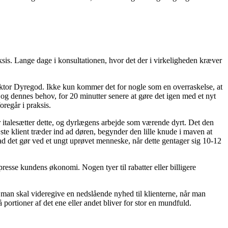
aksis. Lange dage i konsultationen, hvor det der i virkeligheden kræver
oktor Dyregod. Ikke kun kommer det for nogle som en overraskelse, at
 dennes behov, for 20 minutter senere at gøre det igen med et nyt
regår i praksis.
r italesætter dette, og dyrlægens arbejde som værende dyrt. Det den
ste klient træder ind ad døren, begynder den lille knude i maven at
 hvad det gør ved et ungt uprøvet menneske, når dette gentager sig 10-12
resse kundens økonomi. Nogen tyer til rabatter eller billigere
r man skal videregive en nedslående nyhed til klienterne, når man
portioner af det ene eller andet bliver for stor en mundfuld.