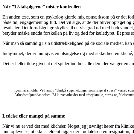
Når ”12-talspigerne” mister kontrollen
En anden tese, som en psykolog gjorde mig opmærksom på er det forhold,
både tid, engagement og flid. Det vil sige, at de der bliver optaget og g
resultater. Det forudsigelige skylles til en vis grad ud med badevandet,
betyder måske endda forskellen på liv og død for kæledyret. Et pres som
Når man så samtidig i sin utilstrækkelighed på de sociale medier, kan sp
Indrømmet, der er muligvis en tilsnigelse og med sikkerhed en kliché,
Det er heller ikke givet at det spiller ind hos alle dem der vælger en a
Igen i år afholder VetFamily ”Undgå sygemeldinger som følge af stress” kurset, som 
Arbejdsmiljøuddannelsen. På kurset arbejdes med arbejdsmiljø, stress og følelsesmæs
Ledelse eller mangel på samme
Når vi nu er ved det med klichéer. Noget jeg jævnligt hører fra klinike
min oplevelse, at ikke sjældent ligger der i udtalelsen en resignation, der