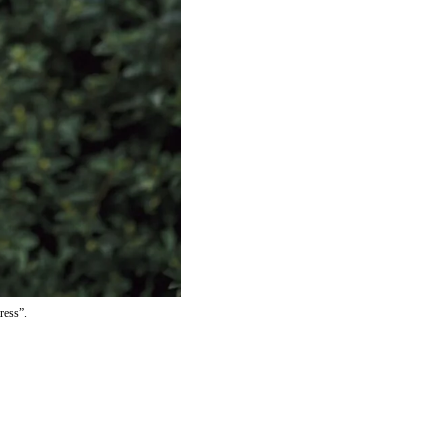
ress”.