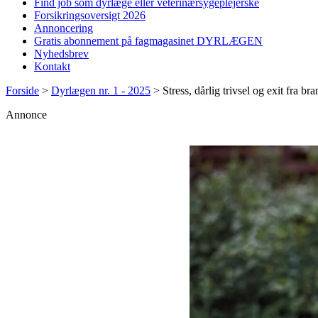
Find job som dyrlæge eller veterinærsygeplejerske
Forsikringsoversigt 2026
Annoncering
Gratis abonnement på fagmagasinet DYRLÆGEN
Nyhedsbrev
Kontakt
Forside
>
Dyrlægen nr. 1 - 2025
>
Stress, dårlig trivsel og exit fra b
Annonce