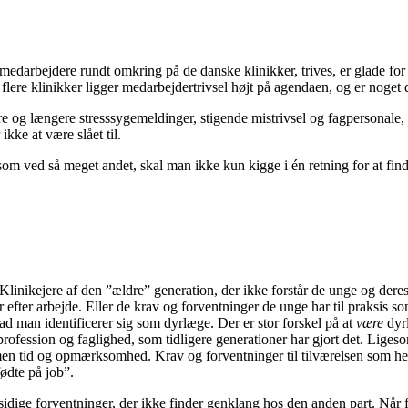
edarbejdere rundt omkring på de danske klinikker, trives, er glade for de
 flere klinikker ligger medarbejdertrivsel højt på agendaen, og er noget 
e og længere stresssygemeldinger, stigende mistrivsel og fagpersonale, d
kke at være slået til.
ed så meget andet, skal man ikke kun kigge i én retning for at finde år
 Klinikejere af den ”ældre” generation, der ikke forstår de unge og deres 
ur efter arbejde. Eller de krav og forventninger de unge har til praksis s
rad man identificerer sig som dyrlæge. Der er stor forskel på at
være
dyr
fession og faglighed, som tidligere generationer har gjort det. Ligesom 
ammen tid og opmærksomhed. Krav og forventninger til tilværelsen som hel
ødte på job”.
sidige forventninger, der ikke finder genklang hos den anden part. Når 