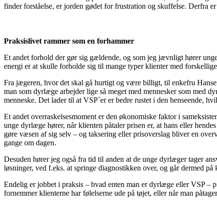
finder forståelse, er jorden gødet for frustration og skuffelse. Derfra er 
Praksislivet rammer som en forhammer
Et andet forhold der gør sig gældende, og som jeg jævnligt hører unge 
energi er at skulle forholde sig til mange typer klienter med forskelli
Fra jægeren, hvor det skal gå hurtigt og være billigt, til enkefru H
man som dyrlæge arbejder lige så meget med mennesker som med dyr. D
menneske. Det lader til at VSP´er er bedre rustet i den henseende, hv
Et andet overraskelsesmoment er den økonomiske faktor i sameksistense
unge dyrlæge hører, når klienten påtaler prisen er, at hans eller hend
gøre væsen af sig selv – og taksering eller prisoverslag bliver en overv
gange om dagen.
Desuden hører jeg også fra tid til anden at de unge dyrlæger tager ans
løsninger, ved f.eks. at springe diagnostikken over, og går dermed p
Endelig er jobbet i praksis – hvad enten man er dyrlæge eller VSP – p
fornemmer klienterne har følelserne ude på tøjet, eller når man påtager