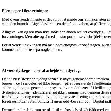
Pilen peger i flere retninger
Med ovenstående i mente er det vigtigt at minde om, at majoriteten af m
en anden branche. Ligeledes er det en del af oplevelsen, at på flere og
Alligevel kan og bør man ikke sidde den anden realitet overhørig. Fler
forventninger. Men ofte også med en stor portion selvbebrejdelse over i
For at vende udviklingen må man nødvendigvis kende årsagen. Men som v
komme med min tese på nogle af dem.
At
være
dyrlæge – eller at arbejde som dyrlæge
Der er visse steder en tydelig forståelseskløft generationerne imellem.
bruger – og i særdeleshed ikke bruger – på at begrave sig i faglitterat
ældre og de yngre generationer, synes at være defineret af i hvilken g
dyrlægebranchen – identificerer sig ikke i samme grad gennem deres pro
fritidsaktiviteter og mental udvikling og selv-realisering tager alt s
foredragsholder Søren Schultz Hansen uddyber i sin bog ”Digital indf
Dermed er der skabt rum og plads til en forståelseskløft fyldt med gen