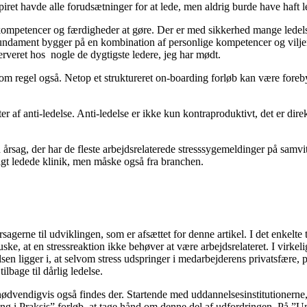
apiret havde alle forudsætninger for at lede, men aldrig burde have haf
kompetencer og færdigheder at gøre. Der er med sikkerhed mange ledels
dament bygger på en kombination af personlige kompetencer og viljen og 
serveret hos nogle de dygtigste ledere, jeg har mødt.
m regel også. Netop et struktureret on-boarding forløb kan være forebyg
er af anti-ledelse. Anti-ledelse er ikke kun kontraproduktivt, det er direk
n årsag, der har de fleste arbejdsrelaterede stresssygemeldinger på samvi
ligt ledede klinik, men måske også fra branchen.
gerne til udviklingen, som er afsættet for denne artikel. I det enkelte ti
uske, at en stressreaktion ikke behøver at være arbejdsrelateret. I virke
n ligger i, at selvom stress udspringer i medarbejderens privatsfære, på
ilbage til dårlig ledelse.
 nødvendigvis også findes der. Startende med uddannelsesinstitutionern
ng i Praksis” forløb, at tage hånd om denne del af udfordringen. På ”U