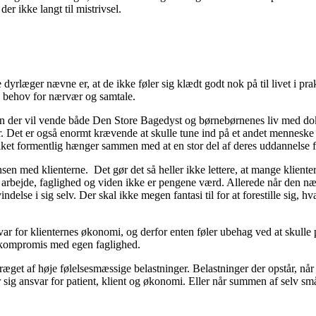
der ikke langt til mistrivsel.
dyrlæger nævne er, at de ikke føler sig klædt godt nok på til livet i pr
ge behov for nærvær og samtale.
ansen der vil vende både Den Store Bagedyst og børnebørnenes liv med d
et er også enormt krævende at skulle tune ind på et andet menneske og
ilket formentlig hænger sammen med at en stor del af deres uddannelse fo
n med klienterne. Det gør det så heller ikke lettere, at mange kliente
es arbejde, faglighed og viden ikke er pengene værd. Allerede når den næ
indelse i sig selv. Der skal ikke megen fantasi til for at forestille sig,
var for klienternes økonomi, og derfor enten føler ubehag ved at skulle p
å kompromis med egen faglighed.
ræget af høje følelsesmæssige belastninger. Belastninger der opstår, nå
 sig ansvar for patient, klient og økonomi. Eller når summen af selv små 