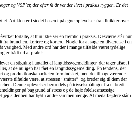
ger og VSP´er, der efter få år vender livet i praksis ryggen. Er det
et. Artiklen er i stedet baseret på egne oplevelser fra klinikker over
virket fortalte, at hun ikke ser en fremtid i praksis. Desværre står hun
fra branchen, kortere og kortere. Nogle for at søge en tilværelse i en
tids varighed. Med andre ord har der i mange tilfælde været tydelige
g er trådt ud af praksis.
ver en stigning i antallet af langtidssygemeldinger, der tager afsæt i
tæller, at de nu igen har fået en langtidssygemelding. En tendens, der
ort og produktionskapaciteten formindsket, men det tilbageværende
rste tilfælde være, at stressen ”smitter”, og breder sig til dem der
chen. Denne oplevelser beror dels på trivselsmålinger fra et bredt
emeldinger på baggrund af stress og de høje følelsesmæssige
get jeg sidenhen har hørt i andre sammenhænge. At medarbejdere står i