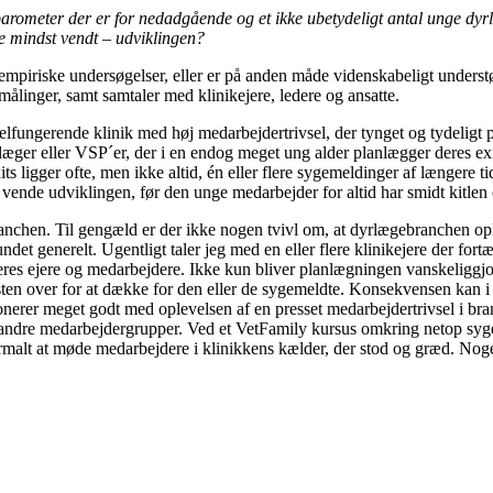
barometer der er for nedadgående og et ikke ubetydeligt antal unge dyrlæ
kke mindst vendt – udviklingen?
empiriske undersøgelser, eller er på anden måde videnskabeligt understøtt
målinger, samt samtaler med klinikejere, ledere og ansatte.
elfungerende klinik med høj medarbejdertrivsel, der tynget og tydeligt på
ger eller VSP´er, der i en endog meget ung alder planlægger deres exit 
its ligger ofte, men ikke altid, én eller flere sygemeldinger af længere 
vende udviklingen, før den unge medarbejder for altid har smidt kitlen o
ranchen. Til gengæld er der ikke nogen tvivl om, at dyrlægebranchen ople
undet generelt. Ugentligt taler jeg med en eller flere klinikejere der for
eres ejere og medarbejdere. Ikke kun bliver planlægningen vanskeliggj
sten over for at dække for den eller de sygemeldte. Konsekvensen kan i væ
erer meget godt med oplevelsen af en presset medarbejdertrivsel i bran
g andre medarbejdergrupper. Ved et VetFamily kursus omkring netop syg
unormalt at møde medarbejdere i klinikkens kælder, der stod og græd. No