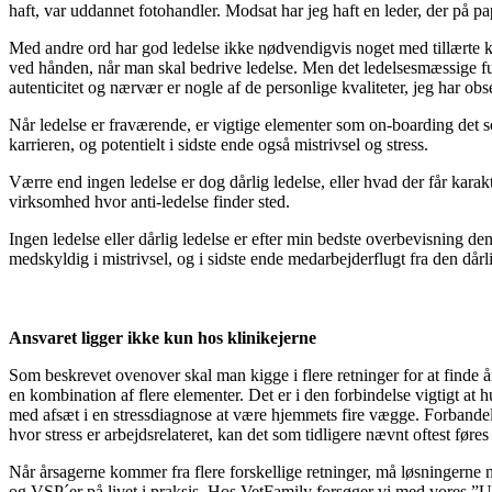
haft, var uddannet fotohandler. Modsat har jeg haft en leder, der på p
Med andre ord har god ledelse ikke nødvendigvis noget med tillærte 
ved hånden, når man skal bedrive ledelse. Men det ledelsesmæssige fun
autenticitet og nærvær er nogle af de personlige kvaliteter, jeg har ob
Når ledelse er fraværende, er vigtige elementer som on-boarding det so
karrieren, og potentielt i sidste ende også mistrivsel og stress.
Værre end ingen ledelse er dog dårlig ledelse, eller hvad der får karakt
virksomhed hvor anti-ledelse finder sted.
Ingen ledelse eller dårlig ledelse er efter min bedste overbevisning de
medskyldig i mistrivsel, og i sidste ende medarbejderflugt fra den dår
Ansvaret ligger ikke kun hos klinikejerne
Som beskrevet ovenover skal man kigge i flere retninger for at finde årsa
en kombination af flere elementer. Det er i den forbindelse vigtigt at h
med afsæt i en stressdiagnose at være hjemmets fire vægge. Forbandelse
hvor stress er arbejdsrelateret, kan det som tidligere nævnt oftest føres t
Når årsagerne kommer fra flere forskellige retninger, må løsningerne
og VSP´er på livet i praksis. Hos VetFamily forsøger vi med vores ”U