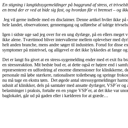
En stigning i langtidssygemeldinger på baggrund af stress, et trivsels
en trend der er ved at bide sig fast, og hvordan får vi bremset – og i
Jeg vil gerne indlede med en disclaimer. Denne artikel hviler ikke på 
hele landet, observationer, gennemgang og udførelse af talrige trivsels
Igen i sidste uge sad jeg over for en ung dyrlæge, på en ellers meget v
ikke alene. Tværtimod bliver intervallerne mellem oplevelser med dyrlæ
helt anden branche, mens andre søger til industrien. Forud for disse ex
symptomer på mistrivsel, og alligevel er det ikke lykkedes at fange og 
Det er langt fra givet at en stress-sygemelding ender med et exit fra b
en stressreaktion. Mit bedste bud er, at dette også er højere end i samf
repræsenterer en udfordring af enorme dimensioner for klinikkerne, d
personale må løbe stærkere, rationalisere toiletbesøg og springe froko
nu må tage en ekstra tørn. Det øgede antal stresssygemeldinger harmon
udsnit af klinikker, dels på samtaler med ansatte dyrlæger, VSP´er o
belastninger i praksis, fortalte en en yngre VSP´er, at det ikke var 
baglokalet, går ud på gaden eller i kælderen for at græde…