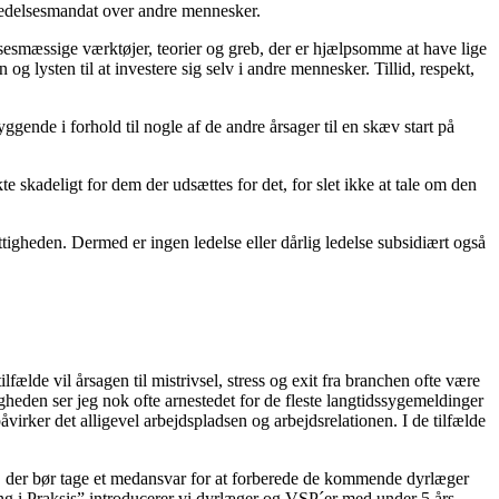
t ledelsesmandat over andre mennesker.
esmæssige værktøjer, teorier og greb, der er hjælpsomme at have lige
lysten til at investere sig selv i andre mennesker. Tillid, respekt,
gende i forhold til nogle af de andre årsager til en skæv start på
te skadeligt for dem der udsættes for det, for slet ikke at tale om den
ttigheden. Dermed er ingen ledelse eller dårlig ledelse subsidiært også
lfælde vil årsagen til mistrivsel, stress og exit fra branchen ofte være
ligheden ser jeg nok ofte arnestedet for de fleste langtidssygemeldinger
virker det alligevel arbejdspladsen og arbejdsrelationen. I de tilfælde
e, der bør tage et medansvar for at forberede de kommende dyrlæger
ng i Praksis” introducerer vi dyrlæger og VSP´er med under 5 års