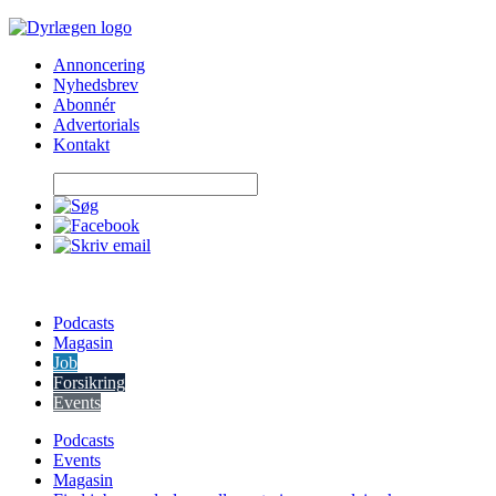
Skip
to
Annoncering
content
Nyhedsbrev
Abonnér
Advertorials
Kontakt
Podcasts
Magasin
Job
Forsikring
Events
Podcasts
Events
Magasin