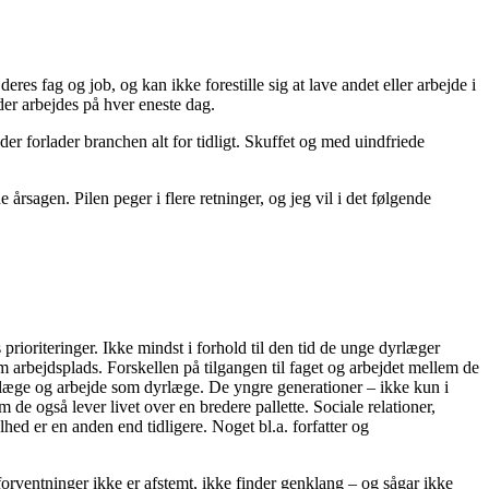
res fag og job, og kan ikke forestille sig at lave andet eller arbejde i
der arbejdes på hver eneste dag.
er forlader branchen alt for tidligt. Skuffet og med uindfriede
sagen. Pilen peger i flere retninger, og jeg vil i det følgende
prioriteringer. Ikke mindst i forhold til den tid de unge dyrlæger
om arbejdsplads. Forskellen på tilgangen til faget og arbejdet mellem de
læge og arbejde som dyrlæge. De yngre generationer – ikke kun i
de også lever livet over en bredere pallette. Sociale relationer,
hed er en anden end tidligere. Noget bl.a. forfatter og
forventninger ikke er afstemt, ikke finder genklang – og sågar ikke