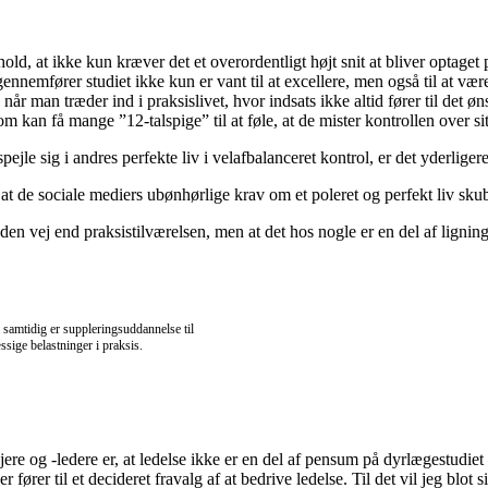
 at ikke kun kræver det et overordentligt højt snit at bliver optaget på
ennemfører studiet ikke kun er vant til at excellere, men også til at være
 når man træder ind i praksislivet, hvor indsats ikke altid fører til det 
 kan få mange ”12-talspige” til at føle, at de mister kontrollen over si
ejle sig i andres perfekte liv i velafbalanceret kontrol, er det yderlige
 at de sociale mediers ubønhørlige krav om et poleret og perfekt liv sku
nden vej end praksistilværelsen, men at det hos nogle er en del af lignin
samtidig er suppleringsuddannelse til
sige belastninger i praksis.
jere og -ledere er, at ledelse ikke er en del af pensum på dyrlægestudiet
 fører til et decideret fravalg af at bedrive ledelse. Til det vil jeg blot s