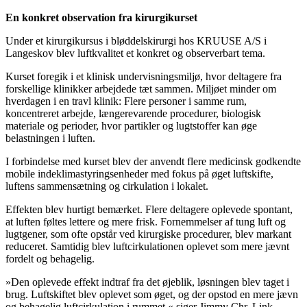
En konkret observation fra kirurgikurset
Under et kirurgikursus i bløddelskirurgi hos KRUUSE A/S i
Langeskov blev luftkvalitet et konkret og observerbart tema.
Kurset foregik i et klinisk undervisningsmiljø, hvor deltagere fra
forskellige klinikker arbejdede tæt sammen. Miljøet minder om
hverdagen i en travl klinik: Flere personer i samme rum,
koncentreret arbejde, længerevarende procedurer, biologisk
materiale og perioder, hvor partikler og lugtstoffer kan øge
belastningen i luften.
I forbindelse med kurset blev der anvendt flere medicinsk godkendte
mobile indeklimastyringsenheder med fokus på øget luftskifte,
luftens sammensætning og cirkulation i lokalet.
Effekten blev hurtigt bemærket. Flere deltagere oplevede spontant,
at luften føltes lettere og mere frisk. Fornemmelser af tung luft og
lugtgener, som ofte opstår ved kirurgiske procedurer, blev markant
reduceret. Samtidig blev luftcirkulationen oplevet som mere jævnt
fordelt og behagelig.
»Den oplevede effekt indtraf fra det øjeblik, løsningen blev taget i
brug. Luftskiftet blev oplevet som øget, og der opstod en mere jævn
og behagelig luftcirkulation i rummet,« siger Jimmy Chr. Link.