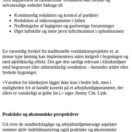
selvstændige enheder bidrage til:
Kontinuerlig reduktion og kontrol af partikler
Reduktion af mikroorganismer i luften
Nedbringelse af lugtgener og gasformige forureninger
Øget luftskifte og mere jævn luftcirkulation i opholdszonen
En væsentlig forskel fra traditionelle ventilationsprojekter er, at
denne type løsning kan implementeres uden indgreb i bygningen og
med øjeblikkelig effekt. Det gør den særligt relevant i klinikmiljøer
med begrænset eller utilstrækkelig ventilation – herunder ældre eller
fredede bygninger.
»Værdien for klinikejere ligger ikke kun i bedre luft, men i
muligheden for at handle korrekt på et arbejdsmiljøparameter, der
ellers er vanskeligt at gribe fat i,« siger Jimmy Chr. Link.
Praktiske og økonomiske perspektiver
Ud over de sundhedsfaglige og arbejdsmiljømæssige aspekter
rummer aktiv indeklimastyring også praktiske og økonomiske