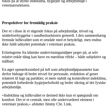
fokus på at styrke indeklima, hygiejne og arbejdsmiljø i
veterinærsektoren.
Perspektiver for fremtidig praksis
Der er i disse år et stigende fokus på arbejdsmiljø, trivsel og
smitteforebyggelse i sundhedssektoren generelt. I den sammenhæng
fremstår luftkvalitet som et område med et betydeligt, men endnu
ikke fuldt udnyttet potentiale i veterinær praksis.
Erfaringerne fra kliniske undervisningsmiljøer peger på, at selv
relativt enkle tiltag kan have en mærkbar effekt – både subjektivt og
målbart.
En øget opmærksomhed på luft som arbejdsmiljøparameter kan
derfor bidrage til bedre trivsel for personale, reduktion af gener
relateret til lugt og partikler, et mere stabilt og kontrolleret indeklima,
potentielt forbedrede hygiejneforhold og bedre sikring af det fysiske
arbejdsmiljø.
»Indeklima og luftkvalitet er dermed ikke kun et spørgsmål om
komfort. Det er et centralt, men ofte undervurderet element i
veterinær praksis,« afslutter Jimmy Chr. Link.