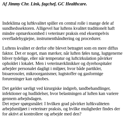
Af Jimmy Chr. Link, fagchef, GC Healthcare.
Indeklima og luftkvalitet spiller en central rolle i mange dele af
sundhedssektoren. Alligevel har luftens kvalitet traditionelt haft
mindre opmærksomhed i veterinær praksis end eksempelvis
overfladehygiejne, instrumenthåndtering og procedurer.
Luftens kvalitet er derfor ofte blevet betragtet som en mere diffus
faktor. Det er noget, man mærker, når luften føles tung, lugtgenerne
bliver tydelige, eller når temperatur og luftcirkulation påvirker
opholdet i lokalet. Men i veterinærklinikker og dyrehospitaler
arbejder personalet dagligt i miljøer, hvor både partikler,
bioaerosoler, mikroorganismer, lugtstoffer og gasformige
forureninger kan ophobes.
Det gælder særligt ved kirurgiske indgreb, tandbehandlinger,
infektioner og hudlidelser, hvor belastningen af luften kan variere
gennem arbejdsdagen.
Det rejser spørgsmålet: I hvilken grad påvirker luftkvaliteten
arbejdsmiljøet i veterinær praksis, og hvilke muligheder findes der
for aktivt at kontrollere og arbejde med den?