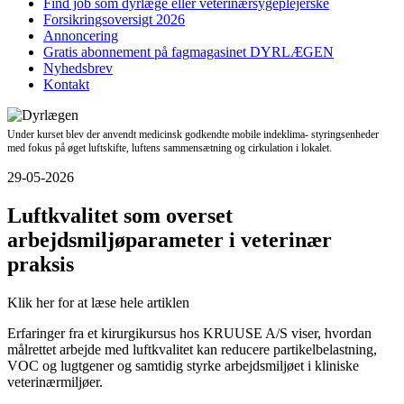
Find job som dyrlæge eller veterinærsygeplejerske
Forsikringsoversigt 2026
Annoncering
Gratis abonnement på fagmagasinet DYRLÆGEN
Nyhedsbrev
Kontakt
Under kurset blev der anvendt medicinsk godkendte mobile indeklima- styringsenheder
med fokus på øget luftskifte, luftens sammensætning og cirkulation i lokalet.
29-05-2026
Luftkvalitet som overset
arbejdsmiljøparameter i veterinær
praksis
Klik her for at læse hele artiklen
Erfaringer fra et kirurgikursus hos KRUUSE A/S viser, hvordan
målrettet arbejde med luftkvalitet kan reducere partikelbelastning,
VOC og lugtgener og samtidig styrke arbejdsmiljøet i kliniske
veterinærmiljøer.