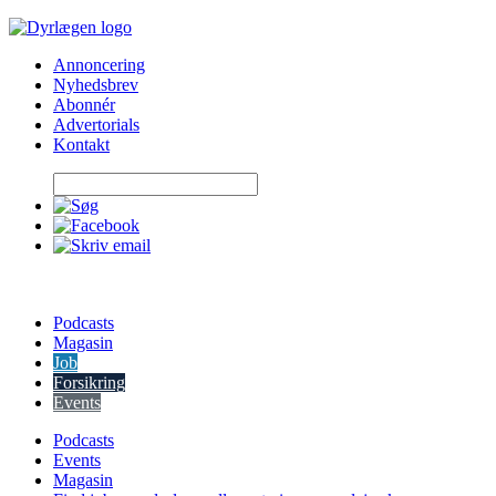
Skip
to
Annoncering
content
Nyhedsbrev
Abonnér
Advertorials
Kontakt
Podcasts
Magasin
Job
Forsikring
Events
Podcasts
Events
Magasin