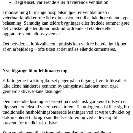
Begrænset, varierende eller fraværende ventilation
I modsætning til mange hospitalsmiljøer er ventilationen i
veterinærklinikker ofte ikke dimensioneret til at håndtere denne type
belastning. Samtidig kan ældre bygninger eller fredede rammer gøre
det vanskeligt eller økonomisk udfordrende at etablere eller
opgradere ventilationssystemer.
Det betyder, at luftkvaliteten i praksis kan variere betydeligt i løbet
af en arbejdsdag – ofte uden at det måles eller dokumenteres.
Nye tilgange til indeklimastyring
Erfaringerne fra kirurgikurset peger på en tilgang, hvor luftkvalitet
ikke alene håndteres gennem bygningsinstallationer, men også
gennem aktive, lokale løsninger.
Den anvendte løsning er baseret på medicinsk godkendt udstyr i en
tilpasset kontekst til veterinærsektoren. Teknologien adskiller sig fra
traditionelle husholdningsbaserede løsninger ved at være udviklet og
dokumenteret til brug i sundhedssektoren og ved at leve op til
kravene for medicinsk udstyr.
Som supplement til eksisterende ventilation kan mobile og