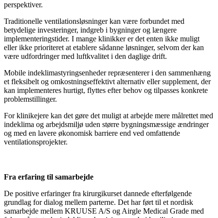
perspektiver.
Traditionelle ventilationsløsninger kan være forbundet med
betydelige investeringer, indgreb i bygninger og længere
implementeringstider. I mange klinikker er det enten ikke muligt
eller ikke prioriteret at etablere sådanne løsninger, selvom der kan
være udfordringer med luftkvalitet i den daglige drift.
Mobile indeklimastyringsenheder repræsenterer i den sammenhæng
et fleksibelt og omkostningseffektivt alternativ eller supplement, der
kan implementeres hurtigt, flyttes efter behov og tilpasses konkrete
problemstillinger.
For klinikejere kan det gøre det muligt at arbejde mere målrettet med
indeklima og arbejdsmiljø uden større bygningsmæssige ændringer
og med en lavere økonomisk barriere end ved omfattende
ventilationsprojekter.
Fra erfaring til samarbejde
De positive erfaringer fra kirurgikurset dannede efterfølgende
grundlag for dialog mellem parterne. Det har ført til et nordisk
samarbejde mellem KRUUSE A/S og Airgle Medical Grade med