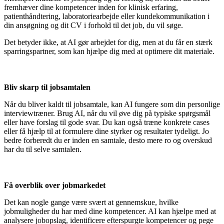
fremhæver dine kompetencer inden for klinisk erfaring,
patienthåndtering, laboratoriearbejde eller kundekommunikation i
din ansøgning og dit CV i forhold til det job, du vil søge.
Det betyder ikke, at AI gør arbejdet for dig, men at du får en stærk
sparringspartner, som kan hjælpe dig med at optimere dit materiale.
Bliv skarp til jobsamtalen
Når du bliver kaldt til jobsamtale, kan AI fungere som din personlige
interviewtræner. Brug AI, når du vil øve dig på typiske spørgsmål
eller have forslag til gode svar. Du kan også træne konkrete cases
eller få hjælp til at formulere dine styrker og resultater tydeligt. Jo
bedre forberedt du er inden en samtale, desto mere ro og overskud
har du til selve samtalen.
Få overblik over jobmarkedet
Det kan nogle gange være svært at gennemskue, hvilke
jobmuligheder du har med dine kompetencer. AI kan hjælpe med at
analysere jobopslag, identificere efterspurgte kompetencer og pege