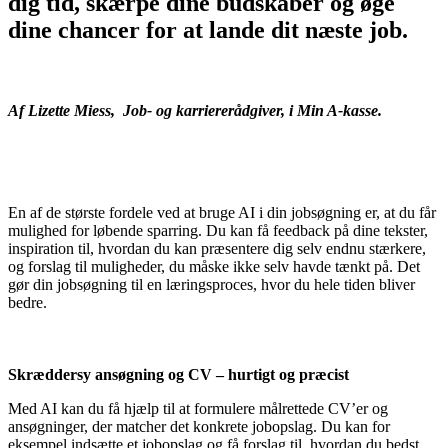
dig tid, skærpe dine budskaber og øge
dine chancer for at lande dit næste job.
Af Lizette Miess, Job- og karriererådgiver, i Min A-kasse.
En af de største fordele ved at bruge AI i din jobsøgning er, at du får
mulighed for løbende sparring. Du kan få feedback på dine tekster,
inspiration til, hvordan du kan præsentere dig selv endnu stærkere,
og forslag til muligheder, du måske ikke selv havde tænkt på. Det
gør din jobsøgning til en læringsproces, hvor du hele tiden bliver
bedre.
Skræddersy ansøgning og CV – hurtigt og præcist
Med AI kan du få hjælp til at formulere målrettede CV’er og
ansøgninger, der matcher det konkrete jobopslag. Du kan for
eksempel indsætte et jobopslag og få forslag til, hvordan du bedst