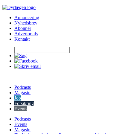
Skip
to
Annoncering
content
Nyhedsbrev
Abonnér
Advertorials
Kontakt
Podcasts
Magasin
Job
Forsikring
Events
Podcasts
Events
Magasin