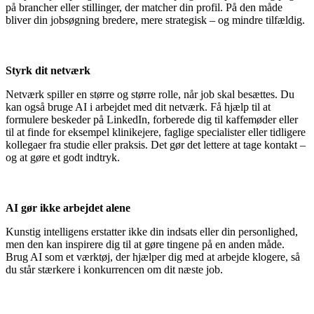
på brancher eller stillinger, der matcher din profil. På den måde
bliver din jobsøgning bredere, mere strategisk – og mindre tilfældig.
Styrk dit netværk
Netværk spiller en større og større rolle, når job skal besættes. Du
kan også bruge AI i arbejdet med dit netværk. Få hjælp til at
formulere beskeder på LinkedIn, forberede dig til kaffemøder eller
til at finde for eksempel klinikejere, faglige specialister eller tidligere
kollegaer fra studie eller praksis. Det gør det lettere at tage kontakt –
og at gøre et godt indtryk.
AI gør ikke arbejdet alene
Kunstig intelligens erstatter ikke din indsats eller din personlighed,
men den kan inspirere dig til at gøre tingene på en anden måde.
Brug AI som et værktøj, der hjælper dig med at arbejde klogere, så
du står stærkere i konkurrencen om dit næste job.