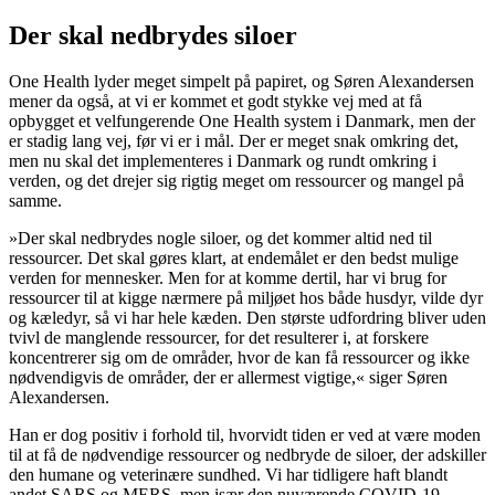
Der skal nedbrydes siloer
One Health lyder meget simpelt på papiret, og Søren Alexandersen
mener da også, at vi er kommet et godt stykke vej med at få
opbygget et velfungerende One Health system i Danmark, men der
er stadig lang vej, før vi er i mål. Der er meget snak omkring det,
men nu skal det implementeres i Danmark og rundt omkring i
verden, og det drejer sig rigtig meget om ressourcer og mangel på
samme.
»Der skal nedbrydes nogle siloer, og det kommer altid ned til
ressourcer. Det skal gøres klart, at endemålet er den bedst mulige
verden for mennesker. Men for at komme dertil, har vi brug for
ressourcer til at kigge nærmere på miljøet hos både husdyr, vilde dyr
og kæledyr, så vi har hele kæden. Den største udfordring bliver uden
tvivl de manglende ressourcer, for det resulterer i, at forskere
koncentrerer sig om de områder, hvor de kan få ressourcer og ikke
nødvendigvis de områder, der er allermest vigtige,« siger Søren
Alexandersen.
Han er dog positiv i forhold til, hvorvidt tiden er ved at være moden
til at få de nødvendige ressourcer og nedbryde de siloer, der adskiller
den humane og veterinære sundhed. Vi har tidligere haft blandt
andet SARS og MERS, men især den nuværende COVID-19-