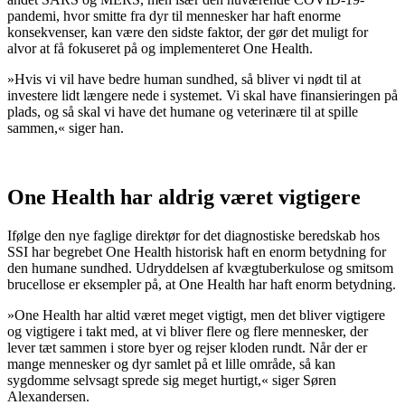
pandemi, hvor smitte fra dyr til mennesker har haft enorme
konsekvenser, kan være den sidste faktor, der gør det muligt for
alvor at få fokuseret på og implementeret One Health.
»Hvis vi vil have bedre human sundhed, så bliver vi nødt til at
investere lidt længere nede i systemet. Vi skal have finansieringen på
plads, og så skal vi have det humane og veterinære til at spille
sammen,« siger han.
One Health har aldrig været vigtigere
Ifølge den nye faglige direktør for det diagnostiske beredskab hos
SSI har begrebet One Health historisk haft en enorm betydning for
den humane sundhed. Udryddelsen af kvægtuberkulose og smitsom
brucellose er eksempler på, at One Health har haft enorm betydning.
»One Health har altid været meget vigtigt, men det bliver vigtigere
og vigtigere i takt med, at vi bliver flere og flere mennesker, der
lever tæt sammen i store byer og rejser kloden rundt. Når der er
mange mennesker og dyr samlet på et lille område, så kan
sygdomme selvsagt sprede sig meget hurtigt,« siger Søren
Alexandersen.