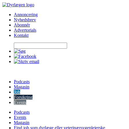
Skip
to
Annoncering
content
Nyhedsbrev
Abonnér
Advertorials
Kontakt
Podcasts
Magasin
Job
Forsikring
Events
Podcasts
Events
Magasin
Find job som dyrlæge eller veterinærsygeplejerske