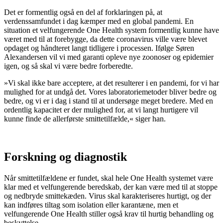
Det er formentlig også en del af forklaringen på, at
verdenssamfundet i dag kæmper med en global pandemi. En
situation et velfungerende One Health system formentlig kunne have
været med til at forebygge, da dette coronavirus ville være blevet
opdaget og håndteret langt tidligere i processen. Ifølge Søren
Alexandersen vil vi med garanti opleve nye zoonoser og epidemier
igen, og så skal vi være bedre forberedte.
»Vi skal ikke bare acceptere, at det resulterer i en pandemi, for vi har
mulighed for at undgå det. Vores laboratoriemetoder bliver bedre og
bedre, og vi er i dag i stand til at undersøge meget bredere. Med en
ordentlig kapacitet er der mulighed for, at vi langt hurtigere vil
kunne finde de allerførste smittetilfælde,« siger han.
Forskning og diagnostik
Når smittetilfældene er fundet, skal hele One Health systemet være
klar med et velfungerende beredskab, der kan være med til at stoppe
og nedbryde smittekæden. Virus skal karakteriseres hurtigt, og der
kan indføres tiltag som isolation eller karantæne, men et
velfungerende One Health stiller også krav til hurtig behandling og
beskyttelse.