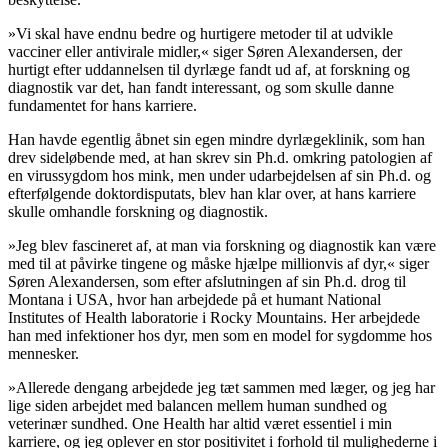
»Vi skal have endnu bedre og hurtigere metoder til at udvikle
vacciner eller antivirale midler,« siger Søren Alexandersen, der
hurtigt efter uddannelsen til dyrlæge fandt ud af, at forskning og
diagnostik var det, han fandt interessant, og som skulle danne
fundamentet for hans karriere.
Han havde egentlig åbnet sin egen mindre dyrlægeklinik, som han
drev sideløbende med, at han skrev sin Ph.d. omkring patologien af
en virussygdom hos mink, men under udarbejdelsen af sin Ph.d. og
efterfølgende doktordisputats, blev han klar over, at hans karriere
skulle omhandle forskning og diagnostik.
»Jeg blev fascineret af, at man via forskning og diagnostik kan være
med til at påvirke tingene og måske hjælpe millionvis af dyr,« siger
Søren Alexandersen, som efter afslutningen af sin Ph.d. drog til
Montana i USA, hvor han arbejdede på et humant National
Institutes of Health laboratorie i Rocky Mountains. Her arbejdede
han med infektioner hos dyr, men som en model for sygdomme hos
mennesker.
»Allerede dengang arbejdede jeg tæt sammen med læger, og jeg har
lige siden arbejdet med balancen mellem human sundhed og
veterinær sundhed. One Health har altid været essentiel i min
karriere, og jeg oplever en stor positivitet i forhold til mulighederne i