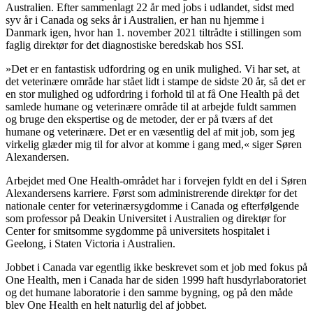
Australien. Efter sammenlagt 22 år med jobs i udlandet, sidst med
syv år i Canada og seks år i Australien, er han nu hjemme i
Danmark igen, hvor han 1. november 2021 tiltrådte i stillingen som
faglig direktør for det diagnostiske beredskab hos SSI.
»Det er en fantastisk udfordring og en unik mulighed. Vi har set, at
det veterinære område har stået lidt i stampe de sidste 20 år, så det er
en stor mulighed og udfordring i forhold til at få One Health på det
samlede humane og veterinære område til at arbejde fuldt sammen
og bruge den ekspertise og de metoder, der er på tværs af det
humane og veterinære. Det er en væsentlig del af mit job, som jeg
virkelig glæder mig til for alvor at komme i gang med,« siger Søren
Alexandersen.
Arbejdet med One Health-området har i forvejen fyldt en del i Søren
Alexandersens karriere. Først som administrerende direktør for det
nationale center for veterinærsygdomme i Canada og efterfølgende
som professor på Deakin Universitet i Australien og direktør for
Center for smitsomme sygdomme på universitets hospitalet i
Geelong, i Staten Victoria i Australien.
Jobbet i Canada var egentlig ikke beskrevet som et job med fokus på
One Health, men i Canada har de siden 1999 haft husdyrlaboratoriet
og det humane laboratorie i den samme bygning, og på den måde
blev One Health en helt naturlig del af jobbet.