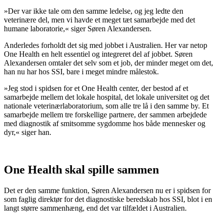
»Der var ikke tale om den samme ledelse, og jeg ledte den
veterinære del, men vi havde et meget tæt samarbejde med det
humane laboratorie,« siger Søren Alexandersen.
Anderledes forholdt det sig med jobbet i Australien. Her var netop
One Health en helt essentiel og integreret del af jobbet. Søren
Alexandersen omtaler det selv som et job, der minder meget om det,
han nu har hos SSI, bare i meget mindre målestok.
»Jeg stod i spidsen for et One Health center, der bestod af et
samarbejde mellem det lokale hospital, det lokale universitet og det
nationale veterinærlaboratorium, som alle tre lå i den samme by. Et
samarbejde mellem tre forskellige partnere, der sammen arbejdede
med diagnostik af smitsomme sygdomme hos både mennesker og
dyr,« siger han.
One Health skal spille sammen
Det er den samme funktion, Søren Alexandersen nu er i spidsen for
som faglig direktør for det diagnostiske beredskab hos SSI, blot i en
langt større sammenhæng, end det var tilfældet i Australien.