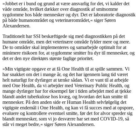
»Jobbet er i bund og grund at være ansvarlig for det, vi kalder det
våde område, hvilket dækker over diagnostik af smitsomme
sygdomme hos både mennesker og dyr. Det er laboratorie diagnostik
på både humanområdet og veterinærområdet,« siger Søren
Alexandersen.
Traditionelt har SSI beskæftigede sig med diagnostikken på det
humane område, men det veterinære område fylder mere og mere.
De to områder skal implementeres og samarbejde optimalt for at
minimere risikoen for, at sygdomme smitter fra dyr til mennesker, og
det er den nye direktørs største faglige prioritet.
»Min vigtigste opgave er at få One Health til at spille sammen. Vi
har snakket om det i mange år, og det har igennem lang tid været
helt naturligt for dyrlæger at tænke sådan. Vi er vant til at arbejde
med One Health, da vi arbejder med Veterinary Public Health, og
mange dyrlæger har for eksempel før i tiden arbejdet med at tjekke
blandt andet tuberkulose hos kvæg, og hvordan det kan smitte til
mennesker. På den anden side er Human Health selvfølgelig det
vigtigste endemål i One Health, og kan vi få succes med at opspore,
evaluere og kontrollere eventuel smitte, før det for alvor spreder sig
blandt mennesker, som vi jo desværre har set med COVID-19, så
står vi meget bedre,« siger Søren Alexandersen.