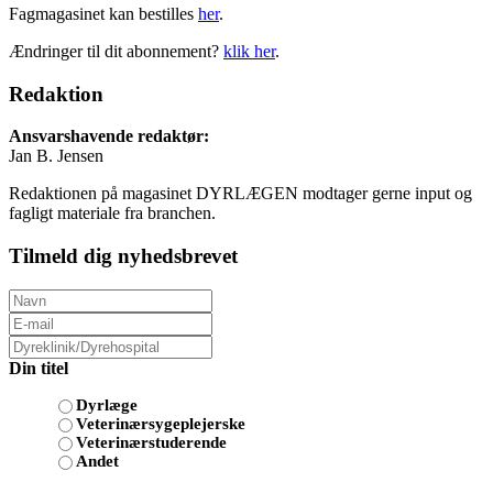
Fagmagasinet kan bestilles
her
.
Ændringer til dit abonnement?
klik her
.
Redaktion
Ansvarshavende redaktør:
Jan B. Jensen
Redaktionen på magasinet DYRLÆGEN modtager gerne input og
fagligt materiale fra branchen.
Tilmeld dig nyhedsbrevet
Din titel
Dyrlæge
Veterinærsygeplejerske
Veterinærstuderende
Andet