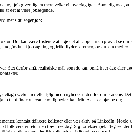
r et nyt job giver dig en mere velkendt hverdag igen. Samtidig med, a
del af dét at være jobsøgende.
elv, mens du søger job:
uktur. Det kan være fristende at tage det afslappet, men prøv at se din 
n, undgår du, at jobsøgning og fritid flyder sammen, og du kan med ro i s
. Sæt derfor små, realistiske mål, som du kan opnå hver dag eller uge.
kontakter.
 deltag i webinarer eller følg med i nyheder inden for din branche. Det
 hjælp til at finde relevante muligheder, kan Min A-kasse hjælpe dig.
enter, kontakt tidligere kolleger eller vær aktiv på LinkedIn. Nogle g
 at folk vender retur i en travl hverdag. Sig for eksempel: ”Jeg vender lig
lføj samtidig dem, der ikke allerede er i dit online netværk.