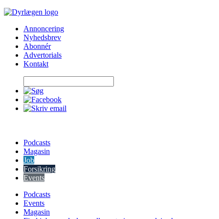
Skip
to
Annoncering
content
Nyhedsbrev
Abonnér
Advertorials
Kontakt
Podcasts
Magasin
Job
Forsikring
Events
Podcasts
Events
Magasin