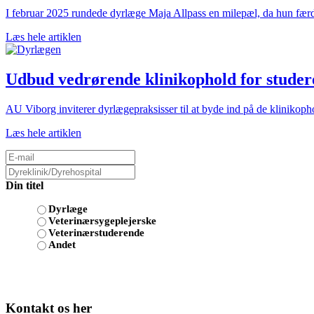
I februar 2025 rundede dyrlæge Maja Allpass en milepæl, da hun færdi
Læs hele artiklen
Udbud vedrørende klinikophold for studere
AU Viborg inviterer dyrlægepraksisser til at byde ind på de klinikoph
Læs hele artiklen
Din titel
Dyrlæge
Veterinærsygeplejerske
Veterinærstuderende
Andet
Kontakt os her