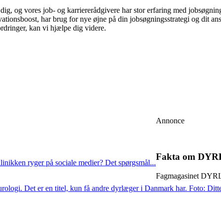
 dig, og vores job- og karriererådgivere har stor erfaring med jobsøgn
ationsboost, har brug for nye øjne på din jobsøgningsstrategi og dit ans
rdringer, kan vi hjælpe dig videre.
Annonce
Fakta om DY
linikken ryger på sociale medier? Det spørgsmål...
Fagmagasinet DYRLÆ