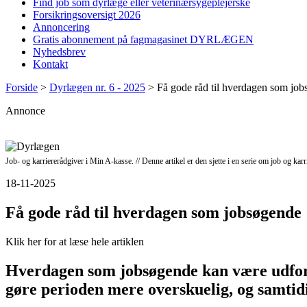
Find job som dyrlæge eller veterinærsygeplejerske
Forsikringsoversigt 2026
Annoncering
Gratis abonnement på fagmagasinet DYRLÆGEN
Nyhedsbrev
Kontakt
Forside
>
Dyrlægen nr. 6 - 2025
>
Få gode råd til hverdagen som jo
Annonce
Job- og karriererådgiver i Min A-kasse. // Denne artikel er den sjette i en serie om job og kar
18-11-2025
Få gode råd til hverdagen som jobsøgende
Klik her for at læse hele artiklen
Hverdagen som jobsøgende kan være udford
gøre perioden mere overskuelig, og samtid