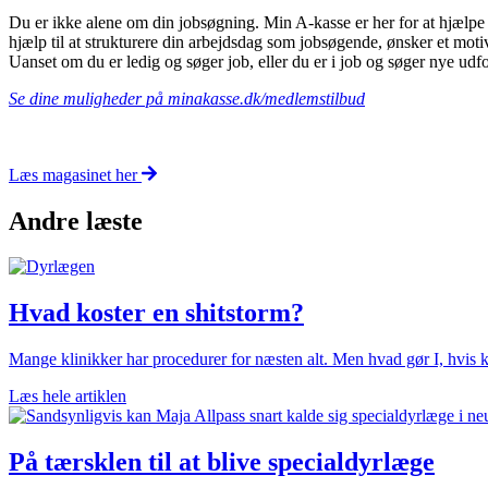
Du er ikke alene om din jobsøgning. Min A-kasse er her for at hjælpe
hjælp til at strukturere din arbejdsdag som jobsøgende, ønsker et motiv
Uanset om du er ledig og søger job, eller du er i job og søger nye udfo
Se dine muligheder på minakasse.dk/medlemstilbud
Læs magasinet her
Andre læste
Hvad koster en shitstorm?
Mange klinikker har procedurer for næsten alt. Men hvad gør I, hvis k
Læs hele artiklen
På tærsklen til at blive specialdyrlæge