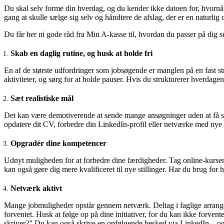
Du skal selv forme din hverdag, og du kender ikke datoen for, hvornå
gang at skulle sælge sig selv og håndtere de afslag, der er en naturlig 
Du får her ni gode råd fra Min A-kasse til, hvordan du passer på dig s
Skab en daglig rutine, og husk at holde fri
En af de største udfordringer som jobsøgende er manglen på en fast str
aktiviteter, og sørg for at holde pauser. Hvis du strukturerer hverdage
Sæt realistiske mål
Det kan være demotiverende at sende mange ansøgninger uden at få svar
opdatere dit CV, forbedre din LinkedIn-profil eller netværke med nye 
Opgradér dine kompetencer
Udnyt muligheden for at forbedre dine færdigheder. Tag online-kurser,
kan også gøre dig mere kvalificeret til nye stillinger. Har du brug for
Netværk aktivt
Mange jobmuligheder opstår gennem netværk. Deltag i faglige arrangem
forventet. Husk at følge op på dine initiativer, for du kan ikke forvente,
skriver?” Du kan også skrive en opfølgende besked via LinkedIn – og ti