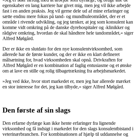
egenskaber en lang karriere har givet mig, men jeg vil ikke arbejde
fast i en anden praksis. Jeg vil gerne dele ud af mine erfaringer og
sætte endnu mere fokus på tand- og mundhuleområdet, der er et
område i rivende udvikling, og jeg tænker, at jeg som konsulent kan
komme vidt omkring på de danske dyrehospitaler og -klinikker og
rådgive omkring, hvordan de skal håndtere hele tandområdet,« siger
Alfred Mølgård.
Der er ikke en slutdato for den nye konsulentvirksomhed, som
allerede har de første kunder, og der er ikke en klart defineret
målsætning for, hvad virksomheden skal opnå. Drivkraften for
Alfred Mølgård er en kombination af faglig entusiasme og et ønske
om at lave en stille og rolig tilbagetrækning fra arbejdsmarkedet.
»Jeg ved ikke, hvor stort markedet er, men jeg har allerede mærket
en stor interesse for det, jeg kan tilbyde,« siger Alfred Mølgård.
Den første af sin slags
Den erfarne dyrlæge kan ikke hente erfaringer fra lignende
virksomhed og få indsigt i markedet for den slags konsulentbistand i
veterinærbranchen. For kombinationen af hjælp til uddannelse og