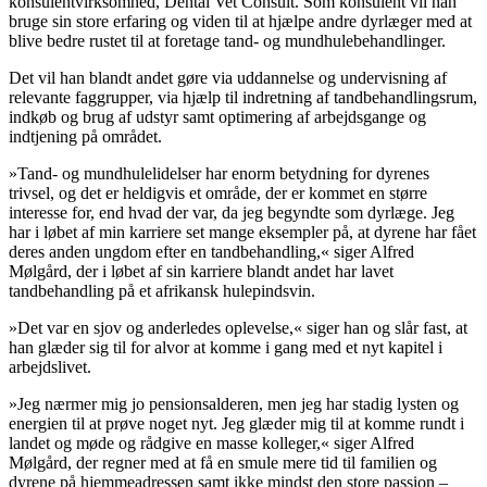
konsulentvirksomhed, Dental Vet Consult. Som konsulent vil han
bruge sin store erfaring og viden til at hjælpe andre dyrlæger med at
blive bedre rustet til at foretage tand- og mundhulebehandlinger.
Det vil han blandt andet gøre via uddannelse og undervisning af
relevante faggrupper, via hjælp til indretning af tandbehandlingsrum,
indkøb og brug af udstyr samt optimering af arbejdsgange og
indtjening på området.
»Tand- og mundhulelidelser har enorm betydning for dyrenes
trivsel, og det er heldigvis et område, der er kommet en større
interesse for, end hvad der var, da jeg begyndte som dyrlæge. Jeg
har i løbet af min karriere set mange eksempler på, at dyrene har fået
deres anden ungdom efter en tandbehandling,« siger Alfred
Mølgård, der i løbet af sin karriere blandt andet har lavet
tandbehandling på et afrikansk hulepindsvin.
»Det var en sjov og anderledes oplevelse,« siger han og slår fast, at
han glæder sig til for alvor at komme i gang med et nyt kapitel i
arbejdslivet.
»Jeg nærmer mig jo pensionsalderen, men jeg har stadig lysten og
energien til at prøve noget nyt. Jeg glæder mig til at komme rundt i
landet og møde og rådgive en masse kolleger,« siger Alfred
Mølgård, der regner med at få en smule mere tid til familien og
dyrene på hjemmeadressen samt ikke mindst den store passion –