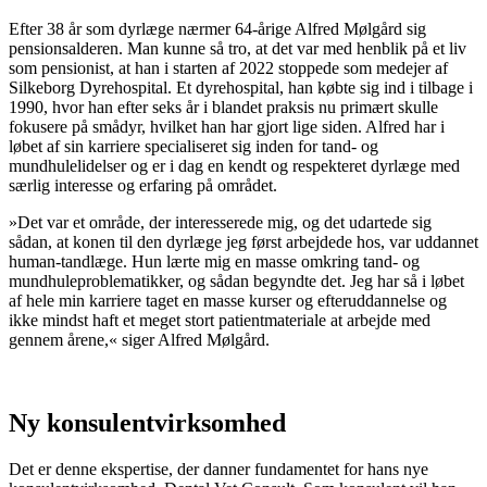
Efter 38 år som dyrlæge nærmer 64-årige Alfred Mølgård sig
pensionsalderen. Man kunne så tro, at det var med henblik på et liv
som pensionist, at han i starten af 2022 stoppede som medejer af
Silkeborg Dyrehospital. Et dyrehospital, han købte sig ind i tilbage i
1990, hvor han efter seks år i blandet praksis nu primært skulle
fokusere på smådyr, hvilket han har gjort lige siden. Alfred har i
løbet af sin karriere specialiseret sig inden for tand- og
mundhulelidelser og er i dag en kendt og respekteret dyrlæge med
særlig interesse og erfaring på området.
»Det var et område, der interesserede mig, og det udartede sig
sådan, at konen til den dyrlæge jeg først arbejdede hos, var uddannet
human-tandlæge. Hun lærte mig en masse omkring tand- og
mundhuleproblematikker, og sådan begyndte det. Jeg har så i løbet
af hele min karriere taget en masse kurser og efteruddannelse og
ikke mindst haft et meget stort patientmateriale at arbejde med
gennem årene,« siger Alfred Mølgård.
Ny konsulentvirksomhed
Det er denne ekspertise, der danner fundamentet for hans nye