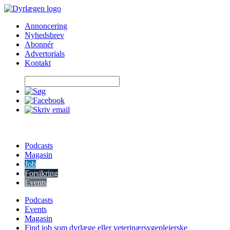
Skip
to
Annoncering
content
Nyhedsbrev
Abonnér
Advertorials
Kontakt
Podcasts
Magasin
Job
Forsikring
Events
Podcasts
Events
Magasin
Find job som dyrlæge eller veterinærsygeplejerske