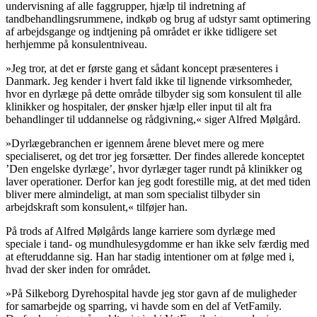
undervisning af alle faggrupper, hjælp til indretning af
tandbehandlingsrummene, indkøb og brug af udstyr samt optimering
af arbejdsgange og indtjening på området er ikke tidligere set
herhjemme på konsulentniveau.
»Jeg tror, at det er første gang et sådant koncept præsenteres i
Danmark. Jeg kender i hvert fald ikke til lignende virksomheder,
hvor en dyrlæge på dette område tilbyder sig som konsulent til alle
klinikker og hospitaler, der ønsker hjælp eller input til alt fra
behandlinger til uddannelse og rådgivning,« siger Alfred Mølgård.
»Dyrlægebranchen er igennem årene blevet mere og mere
specialiseret, og det tror jeg forsætter. Der findes allerede konceptet
’Den engelske dyrlæge’, hvor dyrlæger tager rundt på klinikker og
laver operationer. Derfor kan jeg godt forestille mig, at det med tiden
bliver mere almindeligt, at man som specialist tilbyder sin
arbejdskraft som konsulent,« tilføjer han.
På trods af Alfred Mølgårds lange karriere som dyrlæge med
speciale i tand- og mundhulesygdomme er han ikke selv færdig med
at efteruddanne sig. Han har stadig intentioner om at følge med i,
hvad der sker inden for området.
»På Silkeborg Dyrehospital havde jeg stor gavn af de muligheder
for samarbejde og sparring, vi havde som en del af VetFamily.