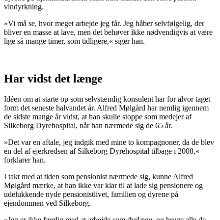
vindyrkning.
»Vi må se, hvor meget arbejde jeg får. Jeg håber selvfølgelig, der
bliver en masse at lave, men det behøver ikke nødvendigvis at være
lige så mange timer, som tidligere,« siger han.
Har vidst det længe
Idéen om at starte op som selvstændig konsulent har for alvor taget
form det seneste halvandet år. Alfred Mølgård har nemlig igennem
de sidste mange år vidst, at han skulle stoppe som medejer af
Silkeborg Dyrehospital, når han nærmede sig de 65 år.
»Det var en aftale, jeg indgik med mine to kompagnoner, da de blev
en del af ejerkredsen af Silkeborg Dyrehospital tilbage i 2008,«
forklarer han.
I takt med at tiden som pensionist nærmede sig, kunne Alfred
Mølgård mærke, at han ikke var klar til at lade sig pensionere og
udelukkende nyde pensionistlivet, familien og dyrene på
ejendommen ved Silkeborg.
»Jeg er ikke færdig med at arbejde som dyrlæge, og bruge alle de