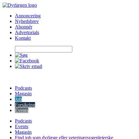
Skip
to
Annoncering
content
Nyhedsbrev
Abonnér
Advertorials
Kontakt
Podcasts
Magasin
Job
Forsikring
Events
Podcasts
Events
Magasin
Find job som dyrlæge eller veterinærsygeplejerske