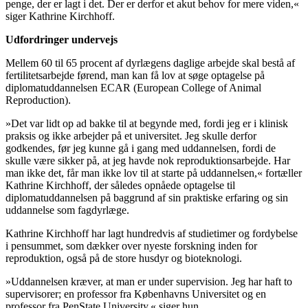
penge, der er lagt i det. Der er derfor et akut behov for mere viden,«
siger Kathrine Kirchhoff.
Udfordringer undervejs
Mellem 60 til 65 procent af dyrlægens daglige arbejde skal bestå af
fertilitetsarbejde førend, man kan få lov at søge optagelse på
diplomatuddannelsen ECAR (European College of Animal
Reproduction).
»Det var lidt op ad bakke til at begynde med, fordi jeg er i klinisk
praksis og ikke arbejder på et universitet. Jeg skulle derfor
godkendes, før jeg kunne gå i gang med uddannelsen, fordi de
skulle være sikker på, at jeg havde nok reproduktionsarbejde. Har
man ikke det, får man ikke lov til at starte på uddannelsen,« fortæller
Kathrine Kirchhoff, der således opnåede optagelse til
diplomatuddannelsen på baggrund af sin praktiske erfaring og sin
uddannelse som fagdyrlæge.
Kathrine Kirchhoff har lagt hundredvis af studietimer og fordybelse
i pensummet, som dækker over nyeste forskning inden for
reproduktion, også på de store husdyr og bioteknologi.
»Uddannelsen kræver, at man er under supervision. Jeg har haft to
supervisorer; en professor fra Københavns Universitet og en
professor fra PenState University,« siger hun.