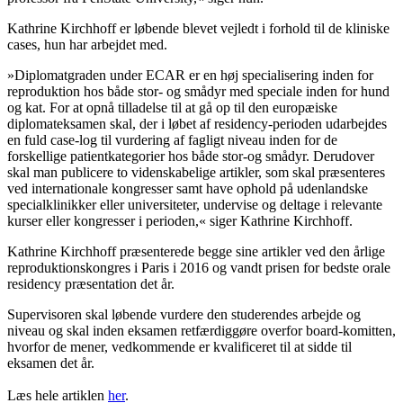
Kathrine Kirchhoff er løbende blevet vejledt i forhold til de kliniske
cases, hun har arbejdet med.
»Diplomatgraden under ECAR er en høj specialisering inden for
reproduktion hos både stor- og smådyr med speciale inden for hund
og kat. For at opnå tilladelse til at gå op til den europæiske
diplomateksamen skal, der i løbet af residency-perioden udarbejdes
en fuld case-log til vurdering af fagligt niveau inden for de
forskellige patientkategorier hos både stor-og smådyr. Derudover
skal man publicere to videnskabelige artikler, som skal præsenteres
ved internationale kongresser samt have ophold på udenlandske
specialklinikker eller universiteter, undervise og deltage i relevante
kurser eller kongresser i perioden,« siger Kathrine Kirchhoff.
Kathrine Kirchhoff præsenterede begge sine artikler ved den årlige
reproduktionskongres i Paris i 2016 og vandt prisen for bedste orale
residency præsentation det år.
Supervisoren skal løbende vurdere den studerendes arbejde og
niveau og skal inden eksamen retfærdiggøre overfor board-komitten,
hvorfor de mener, vedkommende er kvalificeret til at sidde til
eksamen det år.
Læs hele artiklen
her
.