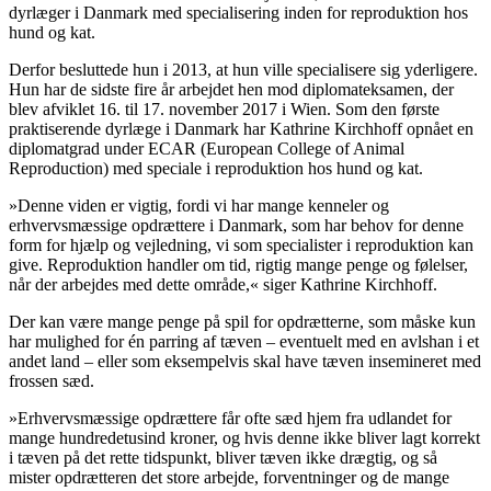
dyrlæger i Danmark med specialisering inden for reproduktion hos
hund og kat.
Derfor besluttede hun i 2013, at hun ville specialisere sig yderligere.
Hun har de sidste fire år arbejdet hen mod diplomateksamen, der
blev afviklet 16. til 17. november 2017 i Wien. Som den første
praktiserende dyrlæge i Danmark har Kathrine Kirchhoff opnået en
diplomatgrad under ECAR (European College of Animal
Reproduction) med speciale i reproduktion hos hund og kat.
»Denne viden er vigtig, fordi vi har mange kenneler og
erhvervsmæssige opdrættere i Danmark, som har behov for denne
form for hjælp og vejledning, vi som specialister i reproduktion kan
give. Reproduktion handler om tid, rigtig mange penge og følelser,
når der arbejdes med dette område,« siger Kathrine Kirchhoff.
Der kan være mange penge på spil for opdrætterne, som måske kun
har mulighed for én parring af tæven – eventuelt med en avlshan i et
andet land – eller som eksempelvis skal have tæven insemineret med
frossen sæd.
»Erhvervsmæssige opdrættere får ofte sæd hjem fra udlandet for
mange hundredetusind kroner, og hvis denne ikke bliver lagt korrekt
i tæven på det rette tidspunkt, bliver tæven ikke drægtig, og så
mister opdrætteren det store arbejde, forventninger og de mange