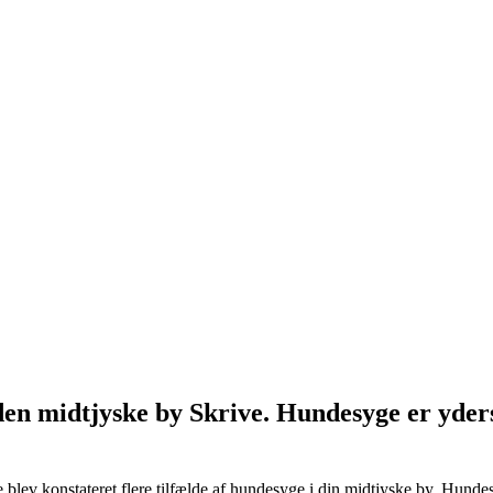
 den midtjyske by Skrive. Hundesyge er yders
e blev konstateret flere tilfælde af hundesyge i din midtjyske by. Hund