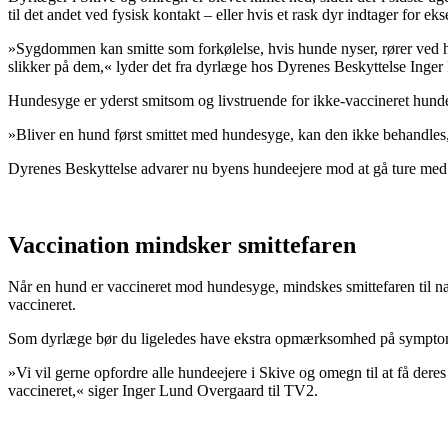
til det andet ved fysisk kontakt – eller hvis et rask dyr indtager for ekse
»Sygdommen kan smitte som forkølelse, hvis hunde nyser, rører ved hin
slikker på dem,« lyder det fra dyrlæge hos Dyrenes Beskyttelse Inge
Hundesyge er yderst smitsom og livstruende for ikke-vaccineret hund
»Bliver en hund først smittet med hundesyge, kan den ikke behandles, 
Dyrenes Beskyttelse advarer nu byens hundeejere mod at gå ture me
Vaccination mindsker smittefaren
Når en hund er vaccineret mod hundesyge, mindskes smittefaren til næs
vaccineret.
Som dyrlæge bør du ligeledes have ekstra opmærksomhed på symptomer 
»Vi vil gerne opfordre alle hundeejere i Skive og omegn til at få deres
vaccineret,« siger Inger Lund Overgaard til TV2.