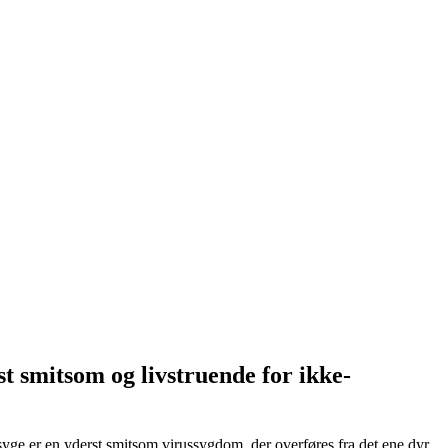
t smitsom og livstruende for ikke-
esyge er en yderst smitsom virussygdom, der overføres fra det ene dyr