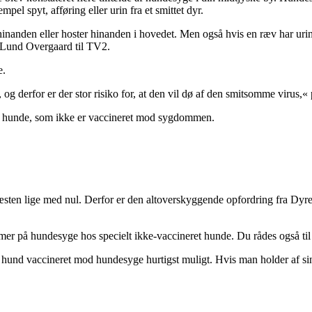
mpel spyt, afføring eller urin fra et smittet dyr.
anden eller hoster hinanden i hovedet. Men også hvis en ræv har urinere
r Lund Overgaard til TV2.
e.
og derfor er der stor risiko for, at den vil dø af den smitsomme virus,
d hunde, som ikke er vaccineret mod sygdommen.
ten lige med nul. Derfor er den altoverskyggende opfordring fra Dyrene
på hundesyge hos specielt ikke-vaccineret hunde. Du rådes også til at 
 hund vaccineret mod hundesyge hurtigst muligt. Hvis man holder af sin h