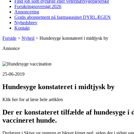
Find job som dyrlæge eller veterinærsygeplejerske
Forsikringsoversigt 2026
Annoncering
Gratis abonnement på fagmagasinet DYRLÆGEN
Nyhedsbrev
Kontakt
Forside
>
Nyhed
>
Hundesyge konstateret i midtjysk by
Annonce
25-06-2019
Hundesyge konstateret i midtjysk by
Klik her for at læse hele artiklen
Der er konstateret tilfælde af hundesyge i
vaccineret hunde.
Dyrlæger i Skive og omregn er blevet kimet ned, siden der i sidste ug