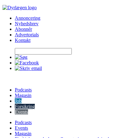
Skip
to
Annoncering
content
Nyhedsbrev
Abonnér
Advertorials
Kontakt
Podcasts
Magasin
Job
Forsikring
Events
Podcasts
Events
Magasin