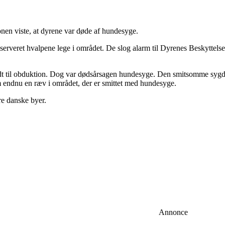
en viste, at dyrene var døde af hundesyge.
rveret hvalpene lege i området. De slog alarm til Dyrenes Beskyttelse,
endt til obduktion. Dog var dødsårsagen hundesyge. Den smitsomme syg
 endnu en ræv i området, der er smittet med hundesyge.
re danske byer.
Annonce