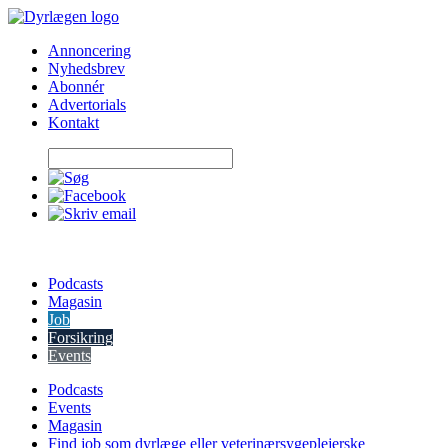
Skip
to
Annoncering
content
Nyhedsbrev
Abonnér
Advertorials
Kontakt
Podcasts
Magasin
Job
Forsikring
Events
Podcasts
Events
Magasin
Find job som dyrlæge eller veterinærsygeplejerske