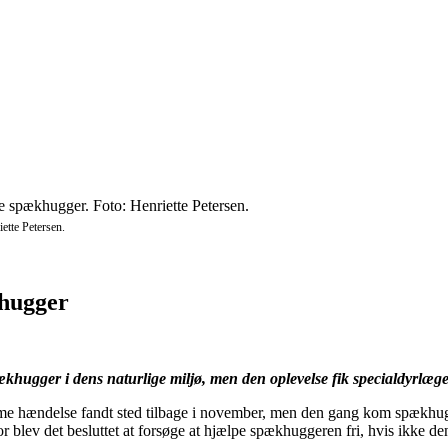
ette Petersen.
khugger
ækhugger i dens naturlige miljø, men den oplevelse fik specialdyrlæg
e hændelse fandt sted tilbage i november, men den gang kom spækhuggere
blev det besluttet at forsøge at hjælpe spækhuggeren fri, hvis ikke den s