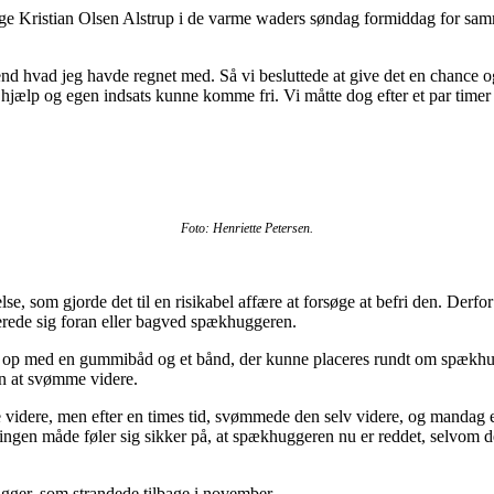
 Aage Kristian Olsen Alstrup i de varme waders søndag formiddag for s
end hvad jeg havde regnet med. Så vi besluttede at give det en chance og
 hjælp og egen indsats kunne komme fri. Vi måtte dog efter et par timer k
Foto: Henriette Petersen.
e, som gjorde det til en risikabel affære at forsøge at befri den. Derf
cerede sig foran eller bagved spækhuggeren.
e op med en gummibåd og et bånd, der kunne placeres rundt om spækhug
en at svømme videre.
me videre, men efter en times tid, svømmede den selv videre, og mandag 
gen måde føler sig sikker på, at spækhuggeren nu er reddet, selvom den 
gger, som strandede tilbage i november.