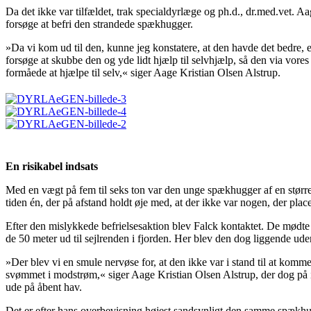
Da det ikke var tilfældet, trak specialdyrlæge og ph.d., dr.med.vet.
forsøge at befri den strandede spækhugger.
»Da vi kom ud til den, kunne jeg konstatere, at den havde det bedre, 
forsøge at skubbe den og yde lidt hjælp til selvhjælp, så den via vores
formåede at hjælpe til selv,« siger Aage Kristian Olsen Alstrup.
En risikabel indsats
Med en vægt på fem til seks ton var den unge spækhugger af en størrels
tiden én, der på afstand holdt øje med, at der ikke var nogen, der pla
Efter den mislykkede befrielsesaktion blev Falck kontaktet. De mødt
de 50 meter ud til sejlrenden i fjorden. Her blev den dog liggende ud
»Der blev vi en smule nervøse for, at den ikke var i stand til at kom
svømmet i modstrøm,« siger Aage Kristian Olsen Alstrup, der dog på in
ude på åbent hav.
Det er efter hans overbevisning højest sandsynligt den samme spækhu