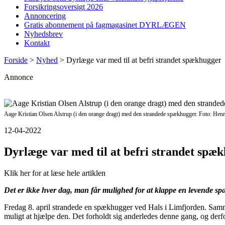
Forsikringsoversigt 2026
Annoncering
Gratis abonnement på fagmagasinet DYRLÆGEN
Nyhedsbrev
Kontakt
Forside
>
Nyhed
>
Dyrlæge var med til at befri strandet spækhugger
Annonce
Aage Kristian Olsen Alstrup (i den orange dragt) med den strandede spækhugger. Foto: Henri
12-04-2022
Dyrlæge var med til at befri strandet spæ
Klik her for at læse hele artiklen
Det er ikke hver dag, man får mulighed for at klappe en levende sp
Fredag 8. april strandede en spækhugger ved Hals i Limfjorden. Samm
muligt at hjælpe den. Det forholdt sig anderledes denne gang, og derfor 