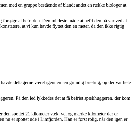
ammen med en gruppe bestående af blandt andet en række biologer at
 forsøge at befri den. Den mildeste måde at befri den på var ved at
onstatere, at vi kun havde flyttet den en meter, da den ikke rigtig
or havde deltagerne været igennem en grundig briefing, og der var hele
geren. På den led lykkedes det at få befriet spækhuggeren, der kom
er den spottet 21 kilometer væk, vel og mærke kilometer der er
nu er spottet ude i Limfjorden. Han er først rolig, når den igen er