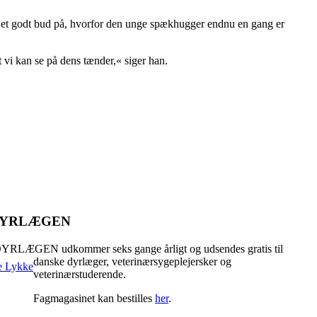
ar et godt bud på, hvorfor den unge spækhugger endnu en gang er
t vi kan se på dens tænder,« siger han.
 DYRLÆGEN
YRLÆGEN udkommer seks gange årligt og udsendes gratis til
danske dyrlæger, veterinærsygeplejersker og
veterinærstuderende.
Fagmagasinet kan bestilles
her
.