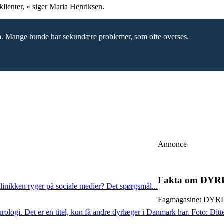
 klienter, « siger Maria Henriksen.
n. Mange hunde har sekundære problemer, som ofte overses.
Annonce
Fakta om DY
linikken ryger på sociale medier? Det spørgsmål...
Fagmagasinet DYRLÆ