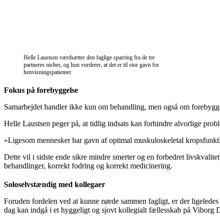
Helle Laustsen værdsætter den faglige sparring fra de tre
partneres nicher, og hun vurderer, at det er til stor gavn for
henvisningspatienter.
Fokus på forebyggelse
Samarbejdet handler ikke kun om behandling, men også om forebygge
Helle Laustsen peger på, at tidlig indsats kan forhindre alvorlige prob
»Ligesom mennesker har gavn af optimal muskuloskeletal kropsfunktio
Dette vil i sidste ende sikre mindre smerter og en forbedret livskvalit
behandlinger, korrekt fodring og korrekt medicinering.
Soloselvstændig med kollegaer
Foruden fordelen ved at kunne nørde sammen fagligt, er der ligeledes 
dag kan indgå i et hyggeligt og sjovt kollegialt fællesskab på Viborg 