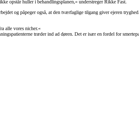
 ikke opstår huller i behandlingsplanen,« understreger Rikke Fast.
det og påpeger også, at den tværfaglige tilgang giver ejeren tryghed. »
fra alle vores nicher.«
gspatienterne træder ind ad døren. Det er især en fordel for smertepati