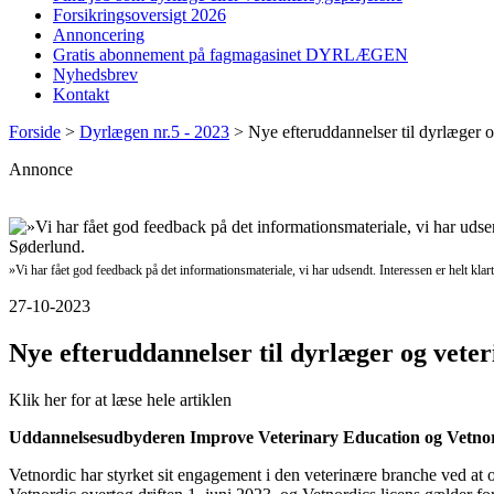
Forsikringsoversigt 2026
Annoncering
Gratis abonnement på fagmagasinet DYRLÆGEN
Nyhedsbrev
Kontakt
Forside
>
Dyrlægen nr.5 - 2023
>
Nye efteruddannelser til dyrlæger 
Annonce
»Vi har fået god feedback på det informationsmateriale, vi har udsendt. Interessen er helt kl
27-10-2023
Nye efteruddannelser til dyrlæger og vete
Klik her for at læse hele artiklen
Uddannelsesudbyderen Improve Veterinary Education og Vetnordic
Vetnordic har styrket sit engagement i den veterinære branche ved at 