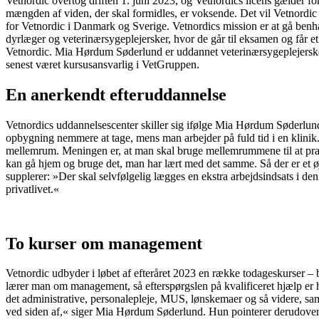
Vetnordic overtog driften 1. juni 2023, og Vetnordics licens gælder f
mængden af viden, der skal formidles, er voksende. Det vil Vetnordic g
for Vetnordic i Danmark og Sverige. Vetnordics mission er at gå benh
dyrlæger og veterinærsygeplejersker, hvor de går til eksamen og får 
Vetnordic. Mia Hørdum Søderlund er uddannet veterinærsygeplejerske o
senest været kursusansvarlig i VetGruppen.
En anerkendt efteruddannelse
Vetnordics uddannelsescenter skiller sig ifølge Mia Hørdum Søderlun
opbygning nemmere at tage, mens man arbejder på fuld tid i en klinik. 
mellemrum. Meningen er, at man skal bruge mellemrummene til at prakti
kan gå hjem og bruge det, man har lært med det samme. Så der er et ø
supplerer: »Der skal selvfølgelig lægges en ekstra arbejdsindsats i de
privatlivet.«
To kurser om management
Vetnordic udbyder i løbet af efteråret 2023 en række todageskurser – 
lærer man om management, så efterspørgslen på kvalificeret hjælp er høj
det administrative, personalepleje, MUS, lønskemaer og så videre, samti
ved siden af,« siger Mia Hørdum Søderlund. Hun pointerer derudover, a