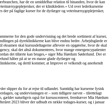
ærbranchen, har de en umiddelbar relation til hinanden, hvor de kan
veterinærsygeplejersker, der er klinikledere.« Ud over lederkurserne
s der på faglige kurser for de dyrlæger og veterinærsygeplejersker,
e rammerne for den gode undervisning og det brede sortiment af kurser,
ehandlingen på dyreklinikkerne kan blive endnu bedre. Arbejdsglæde er
å til eksamen skal kursusdeltagerne aflevere en opgørelse, hvor de skal
rgency, skal det altså dokumenteres, hvor mange emergencypatienter
hvordan det tillærte kan bruges,« siger Mia Hørdum Søderlund. Der er
øderlund håber på at se en masse glade dyrlæger og
i klinikkerne, og dertil kommer, at Improve er velkendt og anerkendt
 slipper du for at rejse til udlandet. Samtidig har kurserne fysisk
rdagen, og undervisningen er – som tidligere nævnt – tilrettelagt
gan, gælder naturligvis også for kursuscenteret, fremhæver Mia Hørdum
fteråret 2023 bliver der udbudt en række todages-kurser, og i januar