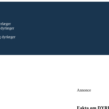
yrlæger
 dyrlæger
g dyrlæger
Annonce
Fakta om DY