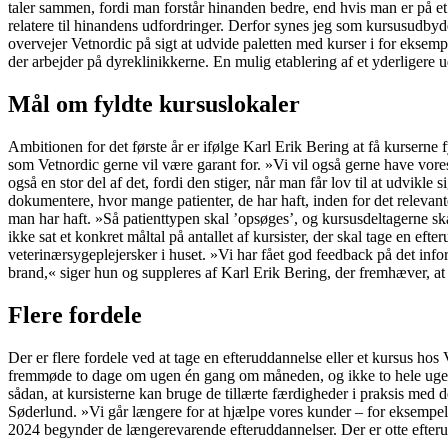
taler sammen, fordi man forstår hinanden bedre, end hvis man er på et
relatere til hinandens udfordringer. Derfor synes jeg som kursusudbyder
overvejer Vetnordic på sigt at udvide paletten med kurser i for eksem
der arbejder på dyreklinikkerne. En mulig etablering af et yderligere 
Mål om fyldte kursuslokaler
Ambitionen for det første år er ifølge Karl Erik Bering at få kurserne
som Vetnordic gerne vil være garant for. »Vi vil også gerne have vores
også en stor del af det, fordi den stiger, når man får lov til at udvik
dokumentere, hvor mange patienter, de har haft, inden for det relev
man har haft. »Så patienttypen skal ’opsøges’, og kursusdeltagerne sk
ikke sat et konkret måltal på antallet af kursister, der skal tage en e
veterinærsygeplejersker i huset. »Vi har fået god feedback på det infor
brand,« siger hun og suppleres af Karl Erik Bering, der fremhæver, at 
Flere fordele
Der er flere fordele ved at tage en efteruddannelse eller et kursus h
fremmøde to dage om ugen én gang om måneden, og ikke to hele uger om
sådan, at kursisterne kan bruge de tillærte færdigheder i praksis me
Søderlund. »Vi går længere for at hjælpe vores kunder – for eksempel 
2024 begynder de længerevarende efteruddannelser. Der er otte efterud