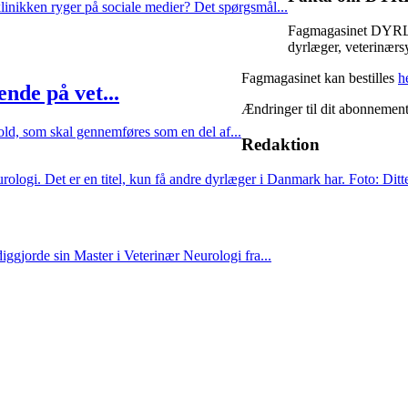
linikken ryger på sociale medier? Det spørgsmål...
Fagmagasinet DYRLÆ
dyrlæger, veterinærs
Fagmagasinet kan bestilles
h
nde på vet...
Ændringer til dit abonnemen
old, som skal gennemføres som en del af...
Redaktion
ggjorde sin Master i Veterinær Neurologi fra...