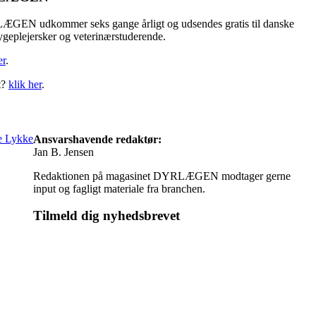
GEN udkommer seks gange årligt og udsendes gratis til danske
ygeplejersker og veterinærstuderende.
er
.
t?
klik her
.
Ansvarshavende redaktør:
Jan B. Jensen
Redaktionen på magasinet DYRLÆGEN modtager gerne
input og fagligt materiale fra branchen.
Tilmeld dig nyhedsbrevet