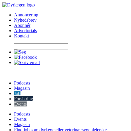
Skip
to
Annoncering
content
Nyhedsbrev
Abonnér
Advertorials
Kontakt
Podcasts
Magasin
Job
Forsikring
Events
Podcasts
Events
Magasin
Find job som dyrlæge eller veterinærsygeplejerske