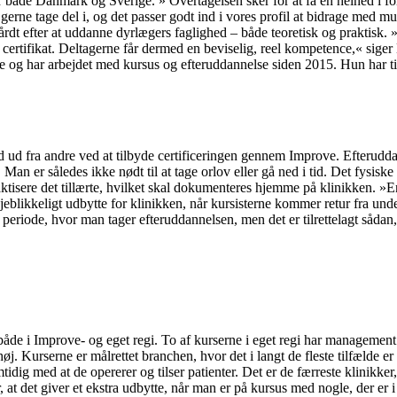
or både Danmark og Sverige. » Overtagelsen sker for at få en helhed i f
erne tage del i, og det passer godt ind i vores profil at bidrage med mu
årdt efter at uddanne dyrlægers faglighed – både teoretisk og praktisk
et certifikat. Deltagerne får dermed en beviselig, reel kompetence,« s
g har arbejdet med kursus og efteruddannelse siden 2015. Hun har tidlig
d ud fra andre ved at tilbyde certificeringen gennem Improve. Efterud
Man er således ikke nødt til at tage orlov eller gå ned i tid. Det fysi
sere det tillærte, hvilket skal dokumenteres hjemme på klinikken. »En a
jeblikkeligt udbytte for klinikken, når kursisterne kommer retur fra u
n periode, hvor man tager efteruddannelsen, men det er tilrettelagt såd
både i Improve- og eget regi. To af kurserne i eget regi har managemen
. Kurserne er målrettet branchen, hvor det i langt de fleste tilfælde er 
dig med at de opererer og tilser patienter. Det er de færreste klinikker
t det giver et ekstra udbytte, når man er på kursus med nogle, der er 