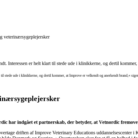
og veterinærsygeplejersker
art til stede ude i klinikkerne, og dertil kommer, at Improve er velkendt og anerkendt brand,« s
rinærsygeplejersker
 har indgået et partnerskab, der betyder, at Vetnordic fremover
overtage driften af Improve Veterinary Educations uddannelsescenter i K