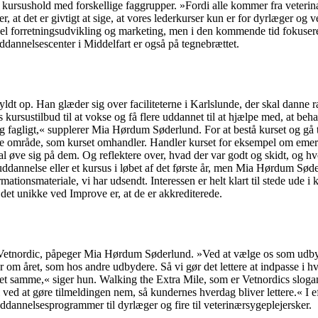
 kursushold med forskellige faggrupper. »Fordi alle kommer fra veterin
, at det er givtigt at sige, at vores lederkurser kun er for dyrlæger og 
pel forretningsudvikling og marketing, men i den kommende tid fokusere
uddannelsescenter i Middelfart er også på tegnebrættet.
 fyldt op. Han glæder sig over faciliteterne i Karlslunde, der skal dann
 kursustilbud til at vokse og få flere uddannet til at hjælpe med, at b
le sig fagligt,« supplerer Mia Hørdum Søderlund. For at bestå kurset og g
ante område, som kurset omhandler. Handler kurset for eksempel om eme
al øve sig på dem. Og reflektere over, hvad der var godt og skidt, og 
fteruddannelse eller et kursus i løbet af det første år, men Mia Hørdum S
mationsmateriale, vi har udsendt. Interessen er helt klart til stede ude 
det unikke ved Improve er, at de er akkrediterede.
os Vetnordic, påpeger Mia Hørdum Søderlund. »Ved at vælge os som udbyder
 året, som hos andre udbydere. Så vi gør det lettere at indpasse i hve
d det samme,« siger hun. Walking the Extra Mile, som er Vetnordics slo
ved at gøre tilmeldingen nem, så kundernes hverdag bliver lettere.« I e
dannelsesprogrammer til dyrlæger og fire til veterinærsygeplejersker.