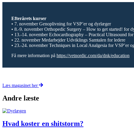
Efterårets kurser
• 7. november Genoplivning for VSP’er og dyrlæger
• 8.-9. november Orthopedic Surgery – How to get started! for d
• 13.-14. november Echocardiography – Practical Ultrasound for
• 22. november Medarbejder Udviklings Samtalen for ledere
• 23.-24. november Techniques in Local Analgesia for VSP’er o
Få mere information på
https://vetnordic.com/da/dnk/education
Læs magasinet her
Andre læste
Hvad koster en shitstorm?