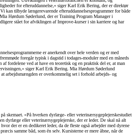
orretningen. Udviklingen i veterinærbranchen er konstant, og
ligheder for efteruddannelse,« siger Karl Erik Bering, der er direktør
. »Vi kan tilbyde længerevarende efteruddannelsesprogrammer for både
iger Mia Hørdum Søderlund, der er Training Program Manager i
ere stået for afviklingen af Improve-kurser i sin karriere og har
dannelsesprogrammerne er anerkendt over hele verden og er med
ske fremmøde foregår typisk i dagstid i todages-moduler med en måneds
f fordelene ved at have en teoretisk og en praktisk del er, at man
ndervisningen,« siger Karl Erik Bering. Mia Hørdum Søderlund
an, at arbejdsmængden er overkommelig set i forhold arbejds- og
t på skemaet. »På hverken dyrlæge- eller veterinærsygeplejerskestudiet
en dyrlæge eller veterinærsygeplejerske, der er leder. De skal nå alt
, hvor der er en dedikeret leder, da de fleste også arbejder med dyrene
i præcis samme båd, som én selv. Kursisterne er mere åbne, når de