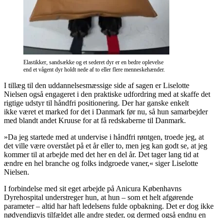
Elastikker, sandsække og et sederet dyr er en bedre oplevelse
end et vågent dyr holdt nede af to eller flere menneskehænder.
I tillæg til den uddannelsesmæssige side af sagen er Liselotte
Nielsen også engageret i den praktiske udfordring med at skaffe det
rigtige udstyr til håndfri positionering. Der har ganske enkelt
ikke været et marked for det i Danmark før nu, så hun samarbejder
med blandt andet Kruuse for at få redskaberne til Danmark.
»Da jeg startede med at undervise i håndfri røntgen, troede jeg, at
det ville være overstået på et år eller to, men jeg kan godt se, at jeg
kommer til at arbejde med det her en del år. Det tager lang tid at
ændre en hel branche og folks indgroede vaner,« siger Liselotte
Nielsen.
I forbindelse med sit eget arbejde på Anicura Københavns
Dyrehospital understreger hun, at hun – som et helt afgørende
parameter – altid har haft ledelsens fulde opbakning. Det er dog ikke
nødvendigvis tilfældet alle andre steder, og dermed også endnu en