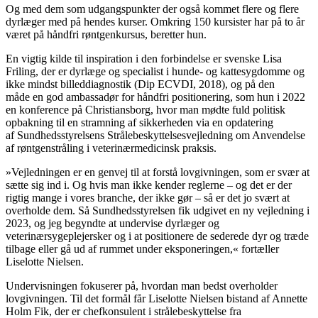
Og med dem som udgangspunkter der også kommet flere og flere
dyrlæger med på hendes kurser. Omkring 150 kursister har på to år
været på håndfri røntgenkursus, beretter hun.
En vigtig kilde til inspiration i den forbindelse er svenske Lisa
Friling, der er dyrlæge og specialist i hunde- og kattesygdomme og
ikke mindst billeddiagnostik (Dip ECVDI, 2018), og på den
måde en god ambassadør for håndfri positionering, som hun i 2022
en konference på Christiansborg, hvor man mødte fuld politisk
opbakning til en stramning af sikkerheden via en opdatering
af Sundhedsstyrelsens Strålebeskyttelsesvejledning om Anvendelse
af røntgenstråling i veterinærmedicinsk praksis.
»Vejledningen er en genvej til at forstå lovgivningen, som er svær at
sætte sig ind i. Og hvis man ikke kender reglerne – og det er der
rigtig mange i vores branche, der ikke gør – så er det jo svært at
overholde dem. Så Sundhedsstyrelsen fik udgivet en ny vejledning i
2023, og jeg begyndte at undervise dyrlæger og
veterinærsygeplejersker og i at positionere de sederede dyr og træde
tilbage eller gå ud af rummet under eksponeringen,« fortæller
Liselotte Nielsen.
Undervisningen fokuserer på, hvordan man bedst overholder
lovgivningen. Til det formål får Liselotte Nielsen bistand af Annette
Holm Fik, der er chefkonsulent i strålebeskyttelse fra