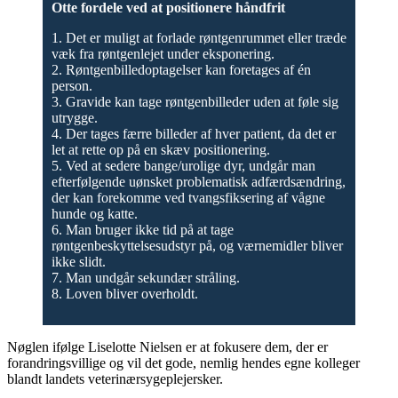
Otte fordele ved at positionere håndfrit
1. Det er muligt at forlade røntgenrummet eller træde
væk fra røntgenlejet under eksponering.
2. Røntgenbilledoptagelser kan foretages af én
person.
3. Gravide kan tage røntgenbilleder uden at føle sig
utrygge.
4. Der tages færre billeder af hver patient, da det er
let at rette op på en skæv positionering.
5. Ved at sedere bange/urolige dyr, undgår man
efterfølgende uønsket problematisk adfærdsændring,
der kan forekomme ved tvangsfiksering af vågne
hunde og katte.
6. Man bruger ikke tid på at tage
røntgenbeskyttelsesudstyr på, og værnemidler bliver
ikke slidt.
7. Man undgår sekundær stråling.
8. Loven bliver overholdt.
Nøglen ifølge Liselotte Nielsen er at fokusere dem, der er
forandringsvillige og vil det gode, nemlig hendes egne kolleger
blandt landets veterinærsygeplejersker.