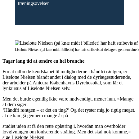
træningsøvelser.
Liselotte Nielsen (på knæ midt i billedet) har haft stribevis af deltagere gennem sine 
Tager lang tid at ændre en hel branche
For at udbrede kendskabet til mulighederne i håndfri røntgen, er
Liselotte Nielsen blandt andet i dialog med de dyrlægestuderende,
der arbejder på Anicura Københavns Dyrehospital, som får et
lynkursus af Liselotte Nielsen selv.
Men det burde egentlig ikke være nødvendigt, mener hun. »Mange
af dem siger:
‘Håndfri røntgen – er det en ting?’ Og det ryster mig jo rigtig meget,
at de kan gå gennem mange år på
studiet uden at få den rette oplæring i, hvordan man overholder
lovgivningen om ioniserende stråling. Men det skal nok komme,«
sige Liselotte Nielsen.