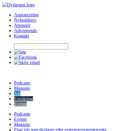
Skip
to
Annoncering
content
Nyhedsbrev
Abonnér
Advertorials
Kontakt
Podcasts
Magasin
Job
Forsikring
Events
Podcasts
Events
Magasin
Find job som dyrlæge eller veterinærsygeplejerske