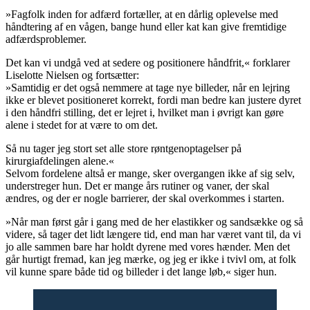
»Fagfolk inden for adfærd fortæller, at en dårlig oplevelse med
håndtering af en vågen, bange hund eller kat kan give fremtidige
adfærdsproblemer.
Det kan vi undgå ved at sedere og positionere håndfrit,« forklarer
Liselotte Nielsen og fortsætter:
»Samtidig er det også nemmere at tage nye billeder, når en lejring
ikke er blevet positioneret korrekt, fordi man bedre kan justere dyret
i den håndfri stilling, det er lejret i, hvilket man i øvrigt kan gøre
alene i stedet for at være to om det.
Så nu tager jeg stort set alle store røntgenoptagelser på
kirurgiafdelingen alene.«
Selvom fordelene altså er mange, sker overgangen ikke af sig selv,
understreger hun. Det er mange års rutiner og vaner, der skal
ændres, og der er nogle barrierer, der skal overkommes i starten.
»Når man først går i gang med de her elastikker og sandsække og så
videre, så tager det lidt længere tid, end man har været vant til, da vi
jo alle sammen bare har holdt dyrene med vores hænder. Men det
går hurtigt fremad, kan jeg mærke, og jeg er ikke i tvivl om, at folk
vil kunne spare både tid og billeder i det lange løb,« siger hun.