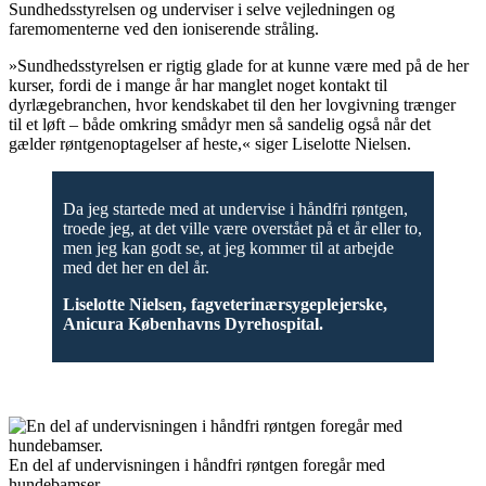
Sundhedsstyrelsen og underviser i selve vejledningen og
faremomenterne ved den ioniserende stråling.
»Sundhedsstyrelsen er rigtig glade for at kunne være med på de her
kurser, fordi de i mange år har manglet noget kontakt til
dyrlægebranchen, hvor kendskabet til den her lovgivning trænger
til et løft – både omkring smådyr men så sandelig også når det
gælder røntgenoptagelser af heste,« siger Liselotte Nielsen.
Da jeg startede med at undervise i håndfri røntgen,
troede jeg, at det ville være overstået på et år eller to,
men jeg kan godt se, at jeg kommer til at arbejde
med det her en del år.
Liselotte Nielsen, fagveterinærsygeplejerske,
Anicura Københavns Dyrehospital.
En del af undervisningen i håndfri røntgen foregår med
hundebamser.