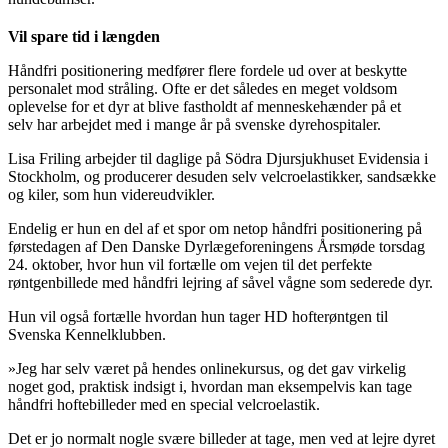
Vil spare tid i længden
Håndfri positionering medfører flere fordele ud over at beskytte
personalet mod stråling. Ofte er det således en meget voldsom
oplevelse for et dyr at blive fastholdt af menneskehænder på et
selv har arbejdet med i mange år på svenske dyrehospitaler.
Lisa Friling arbejder til daglige på Södra Djursjukhuset Evidensia i
Stockholm, og producerer desuden selv velcroelastikker, sandsække
og kiler, som hun videreudvikler.
Endelig er hun en del af et spor om netop håndfri positionering på
førstedagen af Den Danske Dyrlægeforeningens Årsmøde torsdag
24. oktober, hvor hun vil fortælle om vejen til det perfekte
røntgenbillede med håndfri lejring af såvel vågne som sederede dyr.
Hun vil også fortælle hvordan hun tager HD hofterøntgen til
Svenska Kennelklubben.
»Jeg har selv været på hendes onlinekursus, og det gav virkelig
noget god, praktisk indsigt i, hvordan man eksempelvis kan tage
håndfri hoftebilleder med en special velcroelastik.
Det er jo normalt nogle svære billeder at tage, men ved at lejre dyret