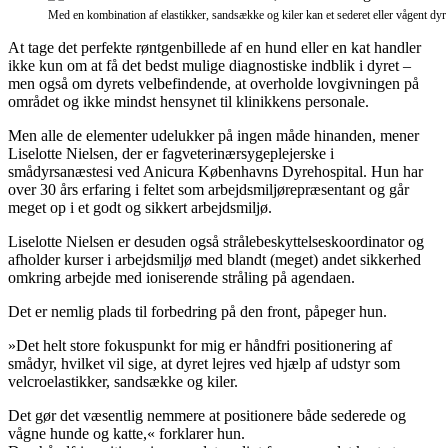
Med en kombination af elastikker, sandsække og kiler kan et sederet eller vågent dyr 
At tage det perfekte røntgenbillede af en hund eller en kat handler
ikke kun om at få det bedst mulige diagnostiske indblik i dyret –
men også om dyrets velbefindende, at overholde lovgivningen på
området og ikke mindst hensynet til klinikkens personale.
Men alle de elementer udelukker på ingen måde hinanden, mener
Liselotte Nielsen, der er fagveterinærsygeplejerske i
smådyrsanæstesi ved Anicura Københavns Dyrehospital. Hun har
over 30 års erfaring i feltet som arbejdsmiljørepræsentant og går
meget op i et godt og sikkert arbejdsmiljø.
Liselotte Nielsen er desuden også strålebeskyttelseskoordinator og
afholder kurser i arbejdsmiljø med blandt (meget) andet sikkerhed
omkring arbejde med ioniserende stråling på agendaen.
Det er nemlig plads til forbedring på den front, påpeger hun.
»Det helt store fokuspunkt for mig er håndfri positionering af
smådyr, hvilket vil sige, at dyret lejres ved hjælp af udstyr som
velcroelastikker, sandsække og kiler.
Det gør det væsentlig nemmere at positionere både sederede og
vågne hunde og katte,« forklarer hun.