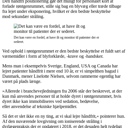
Den håndfri positionering gør det muligt for personalet kort at
forlade røntgenrummet, stille sig bag en blyvæg eller træde tilbage
fra lejet under eksponering, hvilket er den bedste beskyttelse
mod sekundær stråling.
Det kan være en fordel, at have ilt og monitor til patienter der er
sederet.
Ved ophold i røntgenrummet er den bedste beskyttelse et fuldt sæt af
værnemidler i form af blyforklæde, -krave og -handsker.
Mens man i eksempelvis Sverige, England, USA og Canada har
lejret patienter håndfrit i mere end 10 år, er vi simpelthen bagud i
Danmark, mener Liselotte Nielsen, selvom rammerne egentlig har
været på plads længe.
»Allerede i branchevejledningen fra 2006 står der beskrevet, at der
kun må anvendes personer til at holde dyret i røntgenrummet, hvis
dyret ikke kan immobiliseres ved sedation, bedøvelse,
eller anvendelse af tekniske hjælpemidler.
Så det er slet ikke en ny ting, at vi skal lejre håndfrit,« pointerer hun.
Af den nuværende lovgivning om ioniserende stråling i
dyrlægepraksis der er opdateret i 2018, er det desuden helt tydeligt