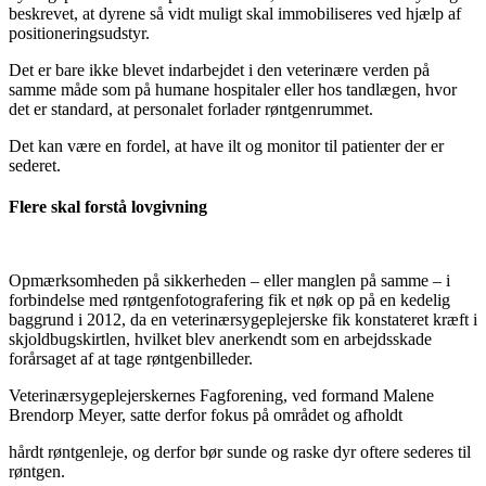
beskrevet, at dyrene så vidt muligt skal immobiliseres ved hjælp af
positioneringsudstyr.
Det er bare ikke blevet indarbejdet i den veterinære verden på
samme måde som på humane hospitaler eller hos tandlægen, hvor
det er standard, at personalet forlader røntgenrummet.
Det kan være en fordel, at have ilt og monitor til patienter der er
sederet.
Flere skal forstå lovgivning
Opmærksomheden på sikkerheden – eller manglen på samme – i
forbindelse med røntgenfotografering fik et nøk op på en kedelig
baggrund i 2012, da en veterinærsygeplejerske fik konstateret kræft i
skjoldbugskirtlen, hvilket blev anerkendt som en arbejdsskade
forårsaget af at tage røntgenbilleder.
Veterinærsygeplejerskernes Fagforening, ved formand Malene
Brendorp Meyer, satte derfor fokus på området og afholdt
hårdt røntgenleje, og derfor bør sunde og raske dyr oftere sederes til
røntgen.