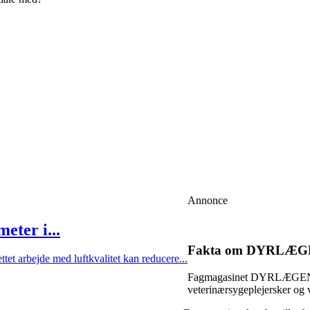
Annonce
eter i...
Fakta om DYRLÆ
et arbejde med luftkvalitet kan reducere...
Fagmagasinet DYRLÆGEN udk
veterinærsygeplejersker og 