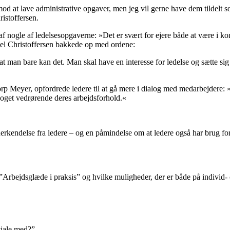
imod at lave administrative opgaver, men jeg vil gerne have dem tildelt 
istoffersen.
f nogle af ledelsesopgaverne: »Det er svært for ejere både at være i kon
del Christoffersen bakkede op med ordene:
 at man bare kan det. Man skal have en interesse for ledelse og sætte sig 
 Meyer, opfordrede ledere til at gå mere i dialog med medarbejdere: »
r noget vedrørende deres arbejdsforhold.«
rkendelse fra ledere – og en påmindelse om at ledere også har brug for r
”Arbejdsglæde i praksis” og hvilke muligheder, der er både på individ-
tiale med?”