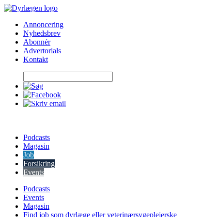
Skip
to
Annoncering
content
Nyhedsbrev
Abonnér
Advertorials
Kontakt
Podcasts
Magasin
Job
Forsikring
Events
Podcasts
Events
Magasin
Find job som dyrlæge eller veterinærsygeplejerske