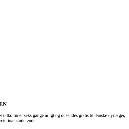
GEN
ommer seks gange årligt og udsendes gratis til danske dyrlæger,
veterinærstuderende.