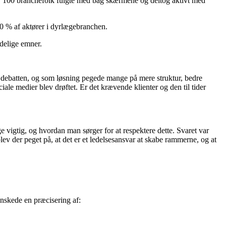
Over 100 branchefolk fulgte med bag skærmene og deltog aktivt med
50 % af aktører i dyrlægebranchen.
ydelige emner.
i debatten, og som løsning pegede mange på mere struktur, bedre
e medier blev drøftet. Er det krævende klienter og den til tider
ige vigtig, og hvordan man sørger for at respektere dette. Svaret var
 blev der peget på, at det er et ledelsesansvar at skabe rammerne, og at
ønskede en præcisering af: