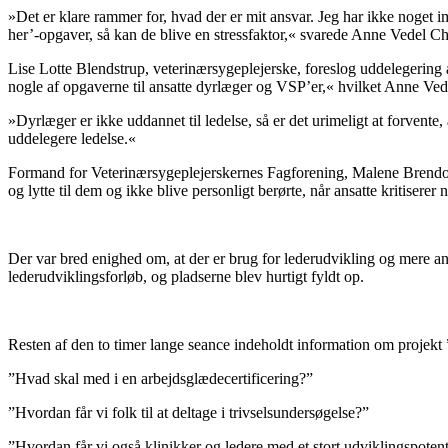
»Det er klare rammer for, hvad der er mit ansvar. Jeg har ikke noget 
her’-opgaver, så kan de blive en stressfaktor,« svarede Anne Vedel Chr
Lise Lotte Blendstrup, veterinærsygeplejerske, foreslog uddelegering a
nogle af opgaverne til ansatte dyrlæger og VSP’er,« hvilket Anne Ve
»Dyrlæger er ikke uddannet til ledelse, så er det urimeligt at forvente,
uddelegere ledelse.«
Formand for Veterinærsygeplejerskernes Fagforening, Malene Brendorp
og lytte til dem og ikke blive personligt berørte, når ansatte kritisere
Der var bred enighed om, at der er brug for lederudvikling og mere ane
lederudviklingsforløb, og pladserne blev hurtigt fyldt op.
Resten af den to timer lange seance indeholdt information om projekt 
”Hvad skal med i en arbejdsglædecertificering?”
”Hvordan får vi folk til at deltage i trivselsundersøgelse?”
”Hvordan får vi også klinikker og ledere med et stort udviklingspoten