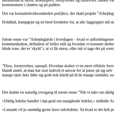
sammensat af stress, arbejdspres, forstyrrelser og mistrivsel. Banen 
kommentarer i chatten og på padlets.
Det var konsulentvirksomheden praQtice, der skød projekt ”Arbejdsglæ
Holdånd, kampgejst og en bred forståelse for, at alle faggrupper må s
Første emne var ”Arbejdsglæde i hverdagen – hvad er udfordringerne o
kommunikation, definition af fælles mål og hvordan vi kommer derhen.
hårde tone, der er ’skyld’ i, at vi får stress, eller må vi tage det på vo
”Flow, forstyrrelser, samspil. Hvordan skaber vi en mere effektiv hverda
blandt andet, at man har som individ et ansvar for at passe på sig selv –
mange ejere ikke føler sig godt nok klædt på til de mange områder, so
Det skabte en naturlig overgang til næste emne ”Når vi taler om dårlig 
»Dårlig ledelse handler i høj grad om manglende ledelse,« indledte Ann
»I ansatte vil jo samtidig gerne have selvledelse. Så hvad er det helt p