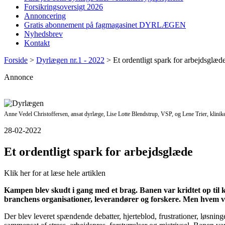
Forsikringsoversigt 2026
Annoncering
Gratis abonnement på fagmagasinet DYRLÆGEN
Nyhedsbrev
Kontakt
Forside
>
Dyrlægen nr.1 - 2022
>
Et ordentligt spark for arbejdsglæd
Annonce
Anne Vedel Christoffersen, ansat dyrlæge, Lise Lotte Blendstrup, VSP, og Lene Trier, klinikej
28-02-2022
Et ordentligt spark for arbejdsglæde
Klik her for at læse hele artiklen
Kampen blev skudt i gang med et brag. Banen var kridtet op til k
branchens organisationer, leverandører og forskere. Men hvem 
Der blev leveret spændende debatter, hjerteblod, frustrationer, løsni