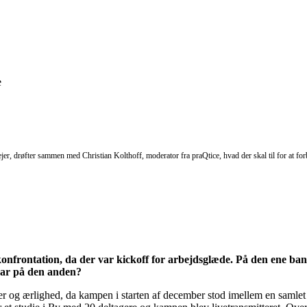
e
er, drøfter sammen med Christian Kolthoff, moderator fra praQtice, hvad der skal til for at for
onfrontation, da der var kickoff for arbejdsglæde. På den ene baneh
var på den anden?
nger og ærlighed, da kampen i starten af december stod imellem en saml