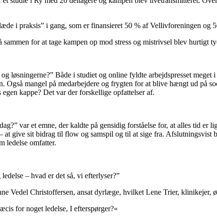
var et studie i Ry med 20 deltagere og kampen blev livetransmitteret. 
de i praksis” i gang, som er finansieret 50 % af Vellivforeningen og 
tå sammen for at tage kampen op mod stress og mistrivsel blev hurtigt t
g løsningerne?” Både i studiet og online fyldte arbejdspresset meget 
 Også mangel på medarbejdere og frygten for at blive hængt ud på social
res egen kappe? Det var der forskellige opfattelser af.
g?” var et emne, der kaldte på gensidig forståelse for, at alles tid er l
 at give sit bidrag til flow og samspil og til at sige fra. Afslutningsvist
m ledelse omfatter.
ledelse – hvad er det så, vi efterlyser?”
e Vedel Christoffersen, ansat dyrlæge, hvilket Lene Trier, klinikejer, 
ræcis for noget ledelse, I efterspørger?«