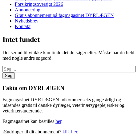
Forsikringsoversigt 2026
Annoncering
Gratis abonnement på fagmagasinet DYRLÆGEN
Nyhedsbrev
Kontakt
Intet fundet
Det ser ud til vi ikke kan finde det du søger efter. Måske har du held
med nogle andre søgeord.
Søg
efter:
Fakta om DYRLÆGEN
Fagmagasinet DYRLÆGEN udkommer seks gange årligt og
udsendes gratis til danske dyrlæger, veterinærsygeplejersker og
veterinærstuderende.
Fagmagasinet kan bestilles
her
.
Ændringer til dit abonnement?
klik her
.