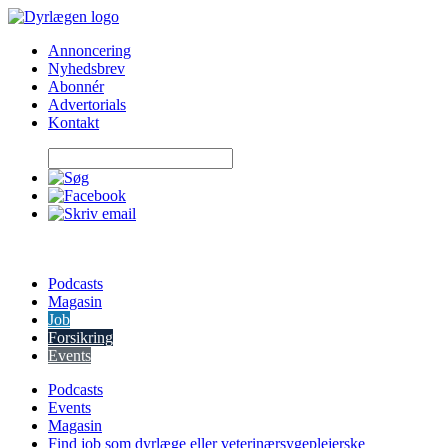
Skip
to
Annoncering
content
Nyhedsbrev
Abonnér
Advertorials
Kontakt
Podcasts
Magasin
Job
Forsikring
Events
Podcasts
Events
Magasin
Find job som dyrlæge eller veterinærsygeplejerske