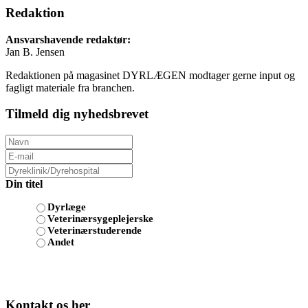
Redaktion
Ansvarshavende redaktør:
Jan B. Jensen
Redaktionen på magasinet DYRLÆGEN modtager gerne input og
fagligt materiale fra branchen.
Tilmeld dig nyhedsbrevet
Din titel
Dyrlæge
Veterinærsygeplejerske
Veterinærstuderende
Andet
Kontakt os her