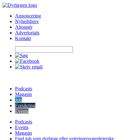
Skip
to
Annoncering
content
Nyhedsbrev
Abonnér
Advertorials
Kontakt
Podcasts
Magasin
Job
Forsikring
Events
Podcasts
Events
Magasin
Find job som dyrlæge eller veterinærsygeplejerske