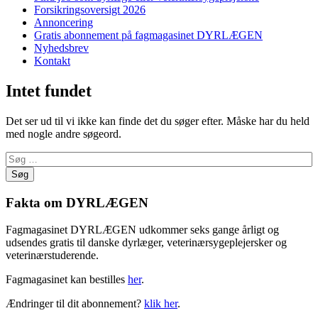
Forsikringsoversigt 2026
Annoncering
Gratis abonnement på fagmagasinet DYRLÆGEN
Nyhedsbrev
Kontakt
Intet fundet
Det ser ud til vi ikke kan finde det du søger efter. Måske har du held
med nogle andre søgeord.
Søg
efter:
Fakta om DYRLÆGEN
Fagmagasinet DYRLÆGEN udkommer seks gange årligt og
udsendes gratis til danske dyrlæger, veterinærsygeplejersker og
veterinærstuderende.
Fagmagasinet kan bestilles
her
.
Ændringer til dit abonnement?
klik her
.