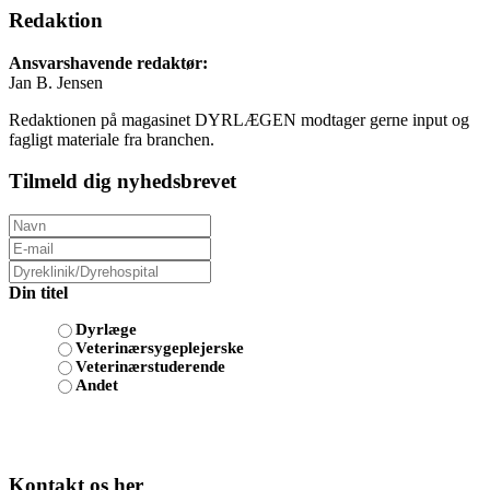
Redaktion
Ansvarshavende redaktør:
Jan B. Jensen
Redaktionen på magasinet DYRLÆGEN modtager gerne input og
fagligt materiale fra branchen.
Tilmeld dig nyhedsbrevet
Din titel
Dyrlæge
Veterinærsygeplejerske
Veterinærstuderende
Andet
Kontakt os her