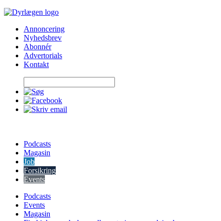
Skip
to
Annoncering
content
Nyhedsbrev
Abonnér
Advertorials
Kontakt
Podcasts
Magasin
Job
Forsikring
Events
Podcasts
Events
Magasin