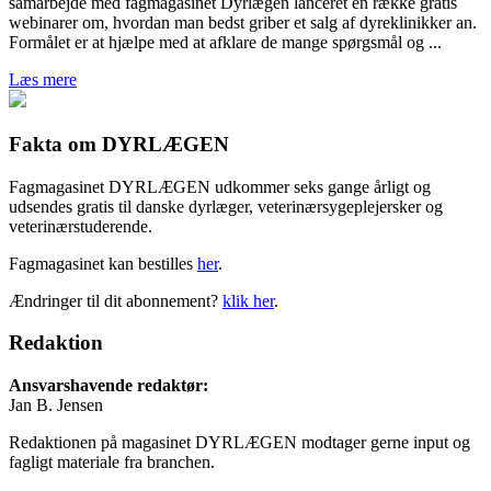
samarbejde med fagmagasinet Dyrlægen lanceret en række gratis
webinarer om, hvordan man bedst griber et salg af dyreklinikker an.
Formålet er at hjælpe med at afklare de mange spørgsmål og ...
Læs mere
Fakta om DYRLÆGEN
Fagmagasinet DYRLÆGEN udkommer seks gange årligt og
udsendes gratis til danske dyrlæger, veterinærsygeplejersker og
veterinærstuderende.
Fagmagasinet kan bestilles
her
.
Ændringer til dit abonnement?
klik her
.
Redaktion
Ansvarshavende redaktør:
Jan B. Jensen
Redaktionen på magasinet DYRLÆGEN modtager gerne input og
fagligt materiale fra branchen.