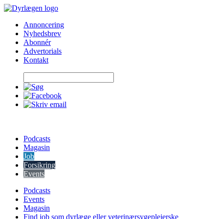
Skip
to
Annoncering
content
Nyhedsbrev
Abonnér
Advertorials
Kontakt
Podcasts
Magasin
Job
Forsikring
Events
Podcasts
Events
Magasin
Find job som dyrlæge eller veterinærsygeplejerske