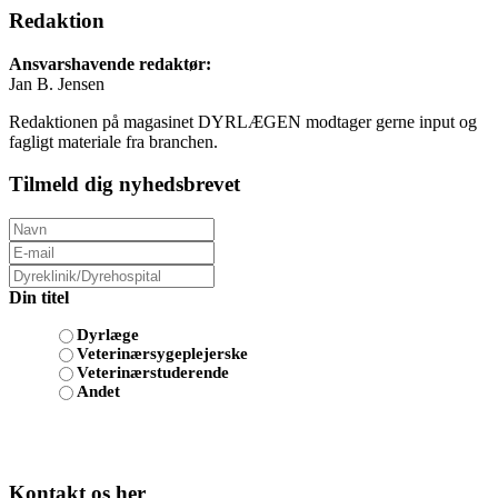
Redaktion
Ansvarshavende redaktør:
Jan B. Jensen
Redaktionen på magasinet DYRLÆGEN modtager gerne input og
fagligt materiale fra branchen.
Tilmeld dig nyhedsbrevet
Din titel
Dyrlæge
Veterinærsygeplejerske
Veterinærstuderende
Andet
Kontakt os her