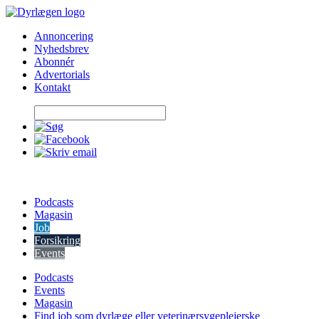
Skip
to
Annoncering
content
Nyhedsbrev
Abonnér
Advertorials
Kontakt
Podcasts
Magasin
Job
Forsikring
Events
Podcasts
Events
Magasin
Find job som dyrlæge eller veterinærsygeplejerske