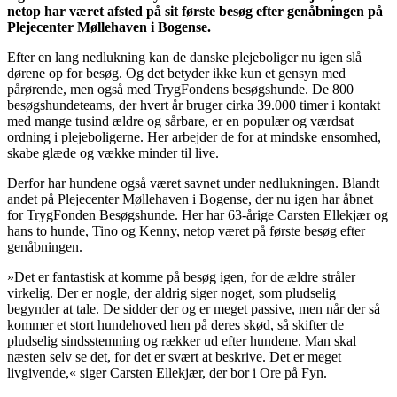
netop har været afsted på sit første besøg efter genåbningen på
Plejecenter Møllehaven i Bogense.
Efter en lang nedlukning kan de danske plejeboliger nu igen slå
dørene op for besøg. Og det betyder ikke kun et gensyn med
pårørende, men også med TrygFondens besøgshunde. De 800
besøgshundeteams, der hvert år bruger cirka 39.000 timer i kontakt
med mange tusind ældre og sårbare, er en populær og værdsat
ordning i plejeboligerne. Her arbejder de for at mindske ensomhed,
skabe glæde og vække minder til live.
Derfor har hundene også været savnet under nedlukningen. Blandt
andet på Plejecenter Møllehaven i Bogense, der nu igen har åbnet
for TrygFonden Besøgshunde. Her har 63-årige Carsten Ellekjær og
hans to hunde, Tino og Kenny, netop været på første besøg efter
genåbningen.
»Det er fantastisk at komme på besøg igen, for de ældre stråler
virkelig. Der er nogle, der aldrig siger noget, som pludselig
begynder at tale. De sidder der og er meget passive, men når der så
kommer et stort hundehoved hen på deres skød, så skifter de
pludselig sindsstemning og rækker ud efter hundene. Man skal
næsten selv se det, for det er svært at beskrive. Det er meget
livgivende,« siger Carsten Ellekjær, der bor i Ore på Fyn.