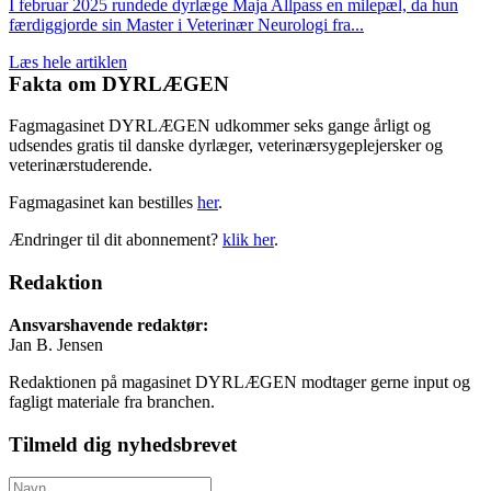
I februar 2025 rundede dyrlæge Maja Allpass en milepæl, da hun
færdiggjorde sin Master i Veterinær Neurologi fra...
Læs hele artiklen
Fakta om DYRLÆGEN
Fagmagasinet DYRLÆGEN udkommer seks gange årligt og
udsendes gratis til danske dyrlæger, veterinærsygeplejersker og
veterinærstuderende.
Fagmagasinet kan bestilles
her
.
Ændringer til dit abonnement?
klik her
.
Redaktion
Ansvarshavende redaktør:
Jan B. Jensen
Redaktionen på magasinet DYRLÆGEN modtager gerne input og
fagligt materiale fra branchen.
Tilmeld dig nyhedsbrevet