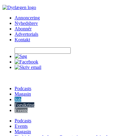
Skip
to
Annoncering
content
Nyhedsbrev
Abonnér
Advertorials
Kontakt
Podcasts
Magasin
Job
Forsikring
Events
Podcasts
Events
Magasin