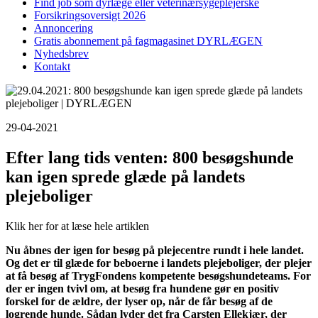
Find job som dyrlæge eller veterinærsygeplejerske
Forsikringsoversigt 2026
Annoncering
Gratis abonnement på fagmagasinet DYRLÆGEN
Nyhedsbrev
Kontakt
29-04-2021
Efter lang tids venten: 800 besøgshunde
kan igen sprede glæde på landets
plejeboliger
Klik her for at læse hele artiklen
Nu åbnes der igen for besøg på plejecentre rundt i hele landet.
Og det er til glæde for beboerne i landets plejeboliger, der plejer
at få besøg af TrygFondens kompetente besøgshundeteams. For
der er ingen tvivl om, at besøg fra hundene gør en positiv
forskel for de ældre, der lyser op, når de får besøg af de
logrende hunde. Sådan lyder det fra Carsten Ellekjær, der