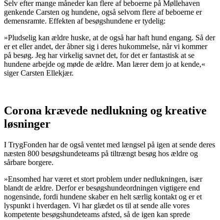
Selv efter mange måneder kan flere af beboerne på Møllehaven
genkende Carsten og hundene, også selvom flere af beboerne er
demensramte. Effekten af besøgshundene er tydelig:
»Pludselig kan ældre huske, at de også har haft hund engang. Så der
er et eller andet, der åbner sig i deres hukommelse, når vi kommer
på besøg. Jeg har virkelig savnet det, for det er fantastisk at se
hundene arbejde og møde de ældre. Man lærer dem jo at kende,«
siger Carsten Ellekjær.
Corona krævede nedlukning og kreative
løsninger
I TrygFonden har de også ventet med længsel på igen at sende deres
næsten 800 besøgshundeteams på tiltrængt besøg hos ældre og
sårbare borgere.
»Ensomhed har været et stort problem under nedlukningen, især
blandt de ældre. Derfor er besøgshundeordningen vigtigere end
nogensinde, fordi hundene skaber en helt særlig kontakt og er et
lyspunkt i hverdagen. Vi har glædet os til at sende alle vores
kompetente besøgshundeteams afsted, så de igen kan sprede