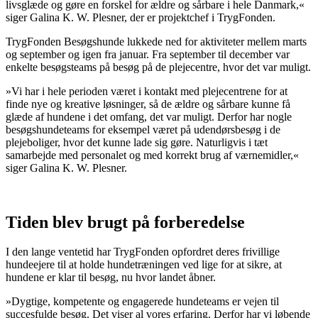
livsglæde og gøre en forskel for ældre og sårbare i hele Danmark,«
siger Galina K. W. Plesner, der er projektchef i TrygFonden.
TrygFonden Besøgshunde lukkede ned for aktiviteter mellem marts
og september og igen fra januar. Fra september til december var
enkelte besøgsteams på besøg på de plejecentre, hvor det var muligt.
»Vi har i hele perioden været i kontakt med plejecentrene for at
finde nye og kreative løsninger, så de ældre og sårbare kunne få
glæde af hundene i det omfang, det var muligt. Derfor har nogle
besøgshundeteams for eksempel været på udendørsbesøg i de
plejeboliger, hvor det kunne lade sig gøre. Naturligvis i tæt
samarbejde med personalet og med korrekt brug af værnemidler,«
siger Galina K. W. Plesner.
Tiden blev brugt på forberedelse
I den lange ventetid har TrygFonden opfordret deres frivillige
hundeejere til at holde hundetræningen ved lige for at sikre, at
hundene er klar til besøg, nu hvor landet åbner.
»Dygtige, kompetente og engagerede hundeteams er vejen til
succesfulde besøg. Det viser al vores erfaring. Derfor har vi løbende