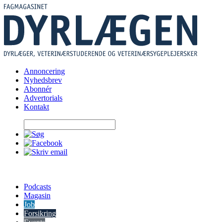
Skip
to
content
Annoncering
Nyhedsbrev
Abonnér
Advertorials
Kontakt
Podcasts
Magasin
Job
Forsikring