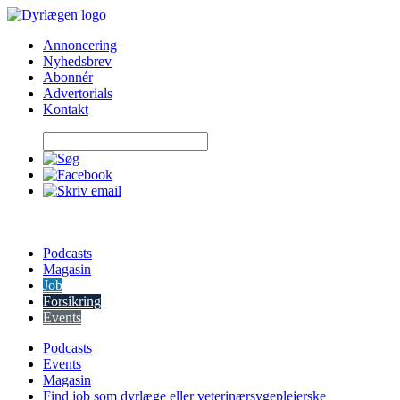
Skip
to
Annoncering
content
Nyhedsbrev
Abonnér
Advertorials
Kontakt
Podcasts
Magasin
Job
Forsikring
Events
Podcasts
Events
Magasin
Find job som dyrlæge eller veterinærsygeplejerske