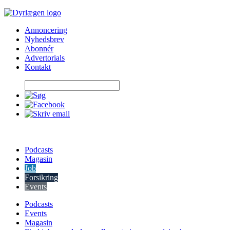
Skip
to
Annoncering
content
Nyhedsbrev
Abonnér
Advertorials
Kontakt
Podcasts
Magasin
Job
Forsikring
Events
Podcasts
Events
Magasin