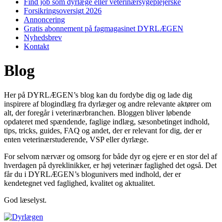
Find job som dyrlæge eller veterinærsygeplejerske
Forsikringsoversigt 2026
Annoncering
Gratis abonnement på fagmagasinet DYRLÆGEN
Nyhedsbrev
Kontakt
Blog
Her på DYRLÆGEN’s blog kan du fordybe dig og lade dig
inspirere af blogindlæg fra dyrlæger og andre relevante aktører om
alt, der foregår i veterinærbranchen. Bloggen bliver løbende
opdateret med spændende, faglige indlæg, sæsonbetinget indhold,
tips, tricks, guides, FAQ og andet, der er relevant for dig, der er
enten veterinærstuderende, VSP eller dyrlæge.
For selvom nærvær og omsorg for både dyr og ejere er en stor del af
hverdagen på dyreklinikker, er høj veterinær faglighed det også. Det
får du i DYRLÆGEN’s blogunivers med indhold, der er
kendetegnet ved faglighed, kvalitet og aktualitet.
God læselyst.