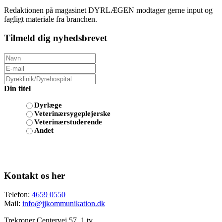
Redaktionen på magasinet DYRLÆGEN modtager gerne input og
fagligt materiale fra branchen.
Tilmeld dig nyhedsbrevet
Din titel
Dyrlæge
Veterinærsygeplejerske
Veterinærstuderende
Andet
Kontakt os her
Telefon:
4659 0550
Mail:
info@jjkommunikation.dk
Trekroner Centervej 57, 1.tv.