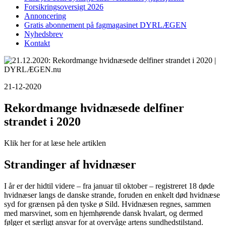
Forsikringsoversigt 2026
Annoncering
Gratis abonnement på fagmagasinet DYRLÆGEN
Nyhedsbrev
Kontakt
21-12-2020
Rekordmange hvidnæsede delfiner
strandet i 2020
Klik her for at læse hele artiklen
Strandinger af hvidnæser
I år er der hidtil videre – fra januar til oktober – registreret 18 døde
hvidnæser langs de danske strande, foruden en enkelt død hvidnæse
syd for grænsen på den tyske ø Sild. Hvidnæsen regnes, sammen
med marsvinet, som en hjemhørende dansk hvalart, og dermed
følger et særligt ansvar for at overvåge artens sundhedstilstand.