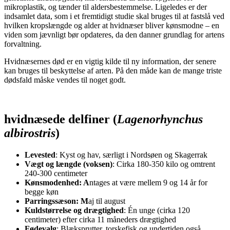
mikroplastik, og tænder til aldersbestemmelse. Ligeledes er der
indsamlet data, som i et fremtidigt studie skal bruges til at fastslå ved
hvilken kropslængde og alder at hvidnæser bliver kønsmodne – en
viden som jævnligt bør opdateres, da den danner grundlag for artens
forvaltning.
Hvidnæsernes død er en vigtig kilde til ny information, der senere
kan bruges til beskyttelse af arten. På den måde kan de mange triste
dødsfald måske vendes til noget godt.
hvidnæsede delfiner (
Lagenorhynchus
albirostris
)
Levested
: Kyst og hav, særligt i Nordsøen og Skagerrak
Vægt og længde (voksen)
: Cirka 180-350 kilo og omtrent
240-300 centimeter
Kønsmodenhed: A
ntages at være mellem 9 og 14 år for
begge køn
Parringssæson: M
aj til august
Kuldstørrelse og drægtighed
: Én unge (cirka 120
centimeter) efter cirka 11 måneders drægtighed
Fødevalg
: Blæksprutter, torskefisk og undertiden også