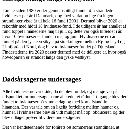
I årene siden 1980 er der gennemsnitligt fundet 4-5 strandede
hvidnæser per år i Danmark, dog med variation lige fra ingen
strandinger visse år til hele 16 fund i 2001. Dermed bliver 2020 et
rekordår med hidtil 18 hvidnæse-fund. I de tidligere år har antallet af
fund toppet i månederne maj til juli, og dette var også tilfældet i år,
hvor 16 hvidnæser er fundet i maj og juni. Hvidnæserne er i år
fundet på den jyske vestkyst på strækningen mellem Rømø i syd og
Limfjorden i Nord, dog blev to hvidnæser fundet på Djursland.
Findestederne fra 2020 passer dermed med de tidligere år, hvor også
hovedparten er strandet langs den jyske vestkyst.
Dødsårsagerne undersøges
Alle hvidnæserne var døde, da de blev fundet, og mange var på
tidspunktet for undersøgelserne allerede ret rådne. To gange blev der
fundet to hvidnæser på samme dag og med kort afstand fra
hinanden. Der var tale om en ligelig fordeling mellem hanner og
hunner. Hvidnæserne blev så vidt muligt målt op, obduceret, og der
blev udtaget prøver til videre undersøgelser.
Det var kendetegnende for forårets og sommerens strandinger, at