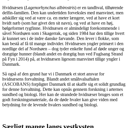
Hvidnæsen (
Lagenorhynchus albirostris
) er en tandhval, tilhørende
delfin-familien. Den kan undertiden forveksles med marsvinet, men
adskiller sig ved at være ca. en meter længere, ved at have et kort
hvidt næb (som har givet den sit navn), og ved at have en høj,
bølgeformet rygfinne. Hvidnæsen er almindeligt forekommende i
såvel Nordsøen som i Skagerrak, og siden 1984 har den tillige hvert
år kunnet ses i de indre danske farvande. Den lever i flokke, som
kan bestå af få til mange individer. Hvidnæsen yngler primært i den
nordlige del af Nordsøen – dog tyder enkelte fund af døde unger og
drægtige hunner (blandt andet en drægtig hun ved Fuglsang Strand
på Fyn i 2014) på, at hvidnæsen ligesom marsvinet tillige yngler i
Danmark.
Så også af den grund har vi i Danmark et stort ansvar for
hvidnæsens forvaltning. Blandt andet småhvalsaftalen
(ASCOBANS) forpligter Danmark til at skaffe sig et solidt grundlag
for denne forvaltning. Dette kan opnås gennem forskning i arternes
sundhed og biologi. Her kan de strandede hvidnæser bruges som et
godt forskningsmateriale, da de døde hvaler kan give viden med
betydning for de levende hvalers sundhed og biologi.
Særligt mange langs vestkysten