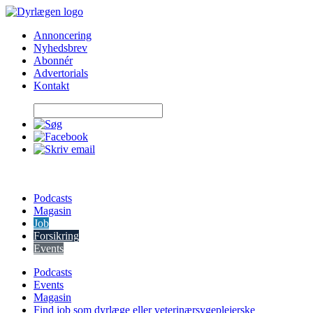
Skip
to
Annoncering
content
Nyhedsbrev
Abonnér
Advertorials
Kontakt
Podcasts
Magasin
Job
Forsikring
Events
Podcasts
Events
Magasin
Find job som dyrlæge eller veterinærsygeplejerske