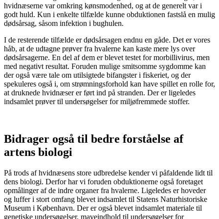
hvidnæserne var omkring kønsmodenhed, og at de generelt var i
godt huld. Kun i enkelte tilfælde kunne obduktionen fastslå en mulig
dødsårsag, såsom infektion i bughulen.
I de resterende tilfælde er dødsårsagen endnu en gåde. Det er vores
håb, at de udtagne prøver fra hvalerne kan kaste mere lys over
dødsårsagerne. En del af dem er blevet testet for morbillivirus, men
med negativt resultat. Foruden mulige smitsomme sygdomme kan
der også være tale om utilsigtede bifangster i fiskeriet, og der
spekuleres også i, om strømningsforhold kan have spillet en rolle for,
at druknede hvidnæser er ført ind på stranden. Der er ligeledes
indsamlet prøver til undersøgelser for miljøfremmede stoffer.
Bidrager også til bedre forståelse af
artens biologi
På trods af hvidnæsens store udbredelse kender vi påfaldende lidt til
dens biologi. Derfor har vi foruden obduktionerne også foretaget
opmålinger af de indre organer fra hvalerne. Ligeledes er hoveder
og luffer i stort omfang blevet indsamlet til Statens Naturhistoriske
Museum i København. Der er også blevet indsamlet materiale til
genetiske undersøgelser, maveindhold til undersøgelser for