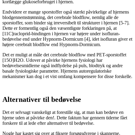
kortlægge glukoseforbruget i hjernen.
Endvidere er mange sporstoffer også stærkt påvirkelige af hjernens
blodgennemstrømning, det cerebrale blodflow, nemlig alle de
sporstoffer, som binder sig irreversibelt til strukturer i hjernen [5-7].
Dette er formentlig også den væsentligste forklaringen på, at
[11C]racloprid-bindingen i hjernen var højere under isofluran-
bedøvelse end under Hypnorm-Dormicum [4], idet isofluran giver et
højere cerebralt blodflow end Hypnorm-Dormicum.
Det er muligt at måle det cerebrale blodflow med PET-sporstoffet
[15O]H2O. Udover at påvirke hjernens fysiologi har
bedøvelsesmidlerne også indflydelse på puls, blodtryk og andre
basale fysiologiske parametre. Hjernens autoregulatoriske
mekanismer kan dog i et vist omfang kompensere for disse forskelle.
Alternativer til bedøvelse
Det er selvsagt vanskeligt at forestille sig, at man kan bedøve en
hjerne uden at påvirke den!. Dette faktum har gennem tiderne fået
forskere til at lede efter alternativer til bedøvelse.
Nogle har kastet sig over at fiksere forsøgsdyrene i skannerne,