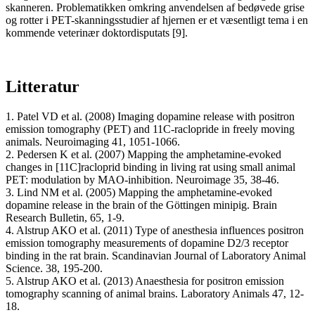
skanneren. Problematikken omkring anvendelsen af bedøvede grise
og rotter i PET-skanningsstudier af hjernen er et væsentligt tema i en
kommende veterinær doktordisputats [9].
Litteratur
1. Patel VD et al. (2008) Imaging dopamine release with positron
emission tomography (PET) and 11C-raclopride in freely moving
animals. Neuroimaging 41, 1051-1066.
2. Pedersen K et al. (2007) Mapping the amphetamine-evoked
changes in [11C]racloprid binding in living rat using small animal
PET: modulation by MAO-inhibition. Neuroimage 35, 38-46.
3. Lind NM et al. (2005) Mapping the amphetamine-evoked
dopamine release in the brain of the Göttingen minipig. Brain
Research Bulletin, 65, 1-9.
4. Alstrup AKO et al. (2011) Type of anesthesia influences positron
emission tomography measurements of dopamine D2/3 receptor
binding in the rat brain. Scandinavian Journal of Laboratory Animal
Science. 38, 195-200.
5. Alstrup AKO et al. (2013) Anaesthesia for positron emission
tomography scanning of animal brains. Laboratory Animals 47, 12-
18.