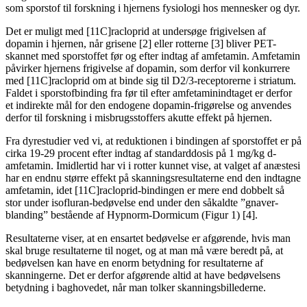
som sporstof til forskning i hjernens fysiologi hos mennesker og dyr.
Det er muligt med [11C]racloprid at undersøge frigivelsen af
dopamin i hjernen, når grisene [2] eller rotterne [3] bliver PET-
skannet med sporstoffet før og efter indtag af amfetamin. Amfetamin
påvirker hjernens frigivelse af dopamin, som derfor vil konkurrere
med [11C]racloprid om at binde sig til D2/3-receptorerne i striatum.
Faldet i sporstofbinding fra før til efter amfetaminindtaget er derfor
et indirekte mål for den endogene dopamin-frigørelse og anvendes
derfor til forskning i misbrugsstoffers akutte effekt på hjernen.
Fra dyrestudier ved vi, at reduktionen i bindingen af sporstoffet er på
cirka 19-29 procent efter indtag af standarddosis på 1 mg/kg d-
amfetamin. Imidlertid har vi i rotter kunnet vise, at valget af anæstesi
har en endnu større effekt på skanningsresultaterne end den indtagne
amfetamin, idet [11C]racloprid-bindingen er mere end dobbelt så
stor under isofluran-bedøvelse end under den såkaldte ”gnaver-
blanding” bestående af Hypnorm-Dormicum (Figur 1) [4].
Resultaterne viser, at en ensartet bedøvelse er afgørende, hvis man
skal bruge resultaterne til noget, og at man må være beredt på, at
bedøvelsen kan have en enorm betydning for resultaterne af
skanningerne. Det er derfor afgørende altid at have bedøvelsens
betydning i baghovedet, når man tolker skanningsbillederne.