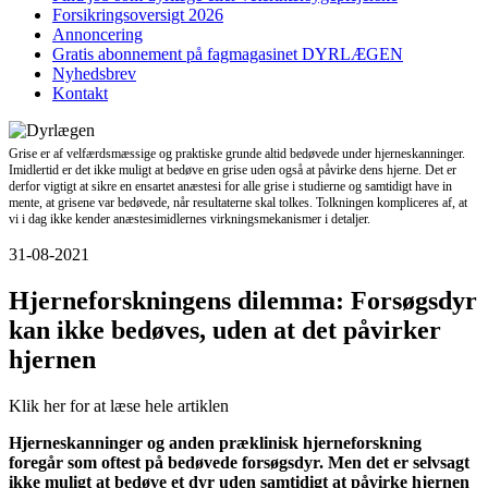
Forsikringsoversigt 2026
Annoncering
Gratis abonnement på fagmagasinet DYRLÆGEN
Nyhedsbrev
Kontakt
Grise er af velfærdsmæssige og praktiske grunde altid bedøvede under hjerneskanninger.
Imidlertid er det ikke muligt at bedøve en grise uden også at påvirke dens hjerne. Det er
derfor vigtigt at sikre en ensartet anæstesi for alle grise i studierne og samtidigt have in
mente, at grisene var bedøvede, når resultaterne skal tolkes. Tolkningen kompliceres af, at
vi i dag ikke kender anæstesimidlernes virkningsmekanismer i detaljer.
31-08-2021
Hjerneforskningens dilemma: Forsøgsdyr
kan ikke bedøves, uden at det påvirker
hjernen
Klik her for at læse hele artiklen
Hjerneskanninger og anden præklinisk hjerneforskning
foregår som oftest på bedøvede forsøgsdyr. Men det er selvsagt
ikke muligt at bedøve et dyr uden samtidigt at påvirke hjernen