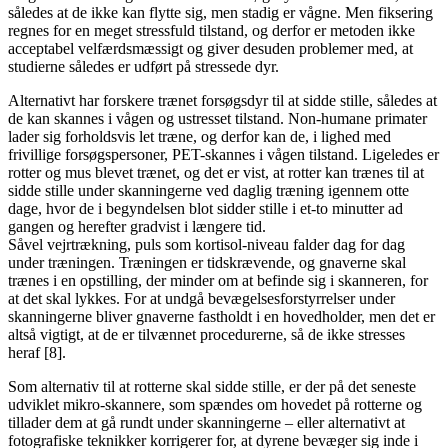
således at de ikke kan flytte sig, men stadig er vågne. Men fiksering
regnes for en meget stressfuld tilstand, og derfor er metoden ikke
acceptabel velfærdsmæssigt og giver desuden problemer med, at
studierne således er udført på stressede dyr.
Alternativt har forskere trænet forsøgsdyr til at sidde stille, således at
de kan skannes i vågen og ustresset tilstand. Non-humane primater
lader sig forholdsvis let træne, og derfor kan de, i lighed med
frivillige forsøgspersoner, PET-skannes i vågen tilstand. Ligeledes er
rotter og mus blevet trænet, og det er vist, at rotter kan trænes til at
sidde stille under skanningerne ved daglig træning igennem otte
dage, hvor de i begyndelsen blot sidder stille i et-to minutter ad
gangen og herefter gradvist i længere tid.
Såvel vejrtrækning, puls som kortisol-niveau falder dag for dag
under træningen. Træningen er tidskrævende, og gnaverne skal
trænes i en opstilling, der minder om at befinde sig i skanneren, for
at det skal lykkes. For at undgå bevægelsesforstyrrelser under
skanningerne bliver gnaverne fastholdt i en hovedholder, men det er
altså vigtigt, at de er tilvænnet procedurerne, så de ikke stresses
heraf [8].
Som alternativ til at rotterne skal sidde stille, er der på det seneste
udviklet mikro-skannere, som spændes om hovedet på rotterne og
tillader dem at gå rundt under skanningerne – eller alternativt at
fotografiske teknikker korrigerer for, at dyrene bevæger sig inde i