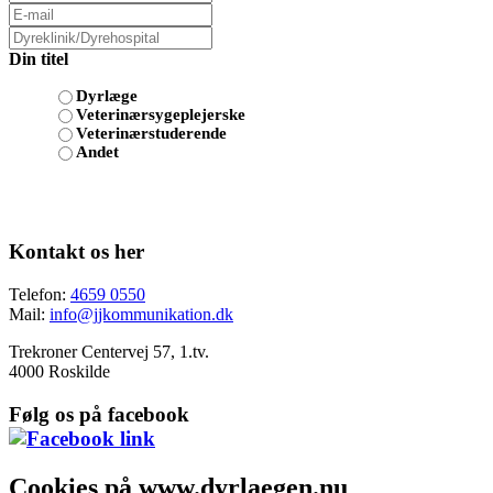
Din titel
Dyrlæge
Veterinærsygeplejerske
Veterinærstuderende
Andet
Kontakt os her
Telefon:
4659 0550
Mail:
info@jjkommunikation.dk
Trekroner Centervej 57, 1.tv.
4000 Roskilde
Følg os på facebook
Cookies på www.dyrlaegen.nu