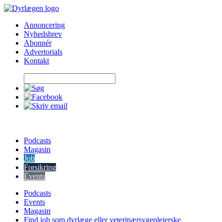
Skip
to
Annoncering
content
Nyhedsbrev
Abonnér
Advertorials
Kontakt
Podcasts
Magasin
Job
Forsikring
Events
Podcasts
Events
Magasin
Find job som dyrlæge eller veterinærsygeplejerske