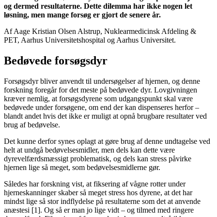
og dermed resultaterne. Dette dilemma har ikke nogen let
løsning, men mange forsøg er gjort de senere år.
Af Aage Kristian Olsen Alstrup, Nuklearmedicinsk Afdeling &
PET, Aarhus Universitetshospital og Aarhus Universitet.
Bedøvede forsøgsdyr
Forsøgsdyr bliver anvendt til undersøgelser af hjernen, og denne
forskning foregår for det meste på bedøvede dyr. Lovgivningen
kræver nemlig, at forsøgsdyrene som udgangspunkt skal være
bedøvede under forsøgene, om end der kan dispenseres herfor –
blandt andet hvis det ikke er muligt at opnå brugbare resultater ved
brug af bedøvelse.
Det kunne derfor synes oplagt at gøre brug af denne undtagelse ved
helt at undgå bedøvelsesmidler, men dels kan dette være
dyrevelfærdsmæssigt problematisk, og dels kan stress påvirke
hjernen lige så meget, som bedøvelsesmidlerne gør.
Således har forskning vist, at fiksering af vågne rotter under
hjerneskanninger skaber så meget stress hos dyrene, at det har
mindst lige så stor indflydelse på resultaterne som det at anvende
anæstesi [1]. Og så er man jo lige vidt – og tilmed med ringere