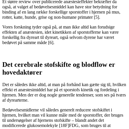
Et større review over publicerede anæstesieffekter bekræfter da
også, at valget af bedøvelsesmiddel kan have stor betydning for
binding af en lang række forskellige sporstoffer i hjernen på mus,
rotter, katte, hunde, grise og non-humane primater [5].
Vores forskning tyder også på, at man ikke altid kan forudsige
effekten af anæstesien, idet kinetikken af sporstofferne kan være
forskellig fra dyreart til dyreart, også selvom dyrene har været
bedøvet på samme måde [6].
Det cerebrale stofskifte og blodflow er
hovedaktører
Det er således ikke altid, at man på forhånd kan gætte sig til, hvilken
effekt et anæstesimiddel har på et sporstofs kinetik og fordeling i
hjernen. Men der er dog nogle generelle tendenser, som ses på tværs
af dyrearterne.
Bedøvelsesmidlerne vil således generelt reducere stofskiftet i
hjernen, hvilket man vil kunne måle med de sporstoffer, der bruges
til undersøgelser af hjernens stofskifte – blandt andet det
modificerede glukosemolekyle [18F]FDG, som bruges til at