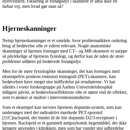
dyrevelfærd. Fiksering af forsøgsdyr i skannere er altså ikke en
farbar vej, men hvad gør man så?
Hjerneskanninger
Netop hjerneskanninger er et område, hvor problematikken omkring
brug af bedøvelse ofte er yderst relevant. Nogle anatomiske
skanninger af hjernen foretaget med CT– og MR-skannere er næppe
så påvirkelige af hjernens fysiologi, og derfor kan de uden de store
problemer udføres på bedøvede forsøgsdyr.
Men for de mere fysiologiske skanninger, der kan foretages med
eksempelvis positron emission tomografi (PET)-skannere, kan
bedøvelsen have meget stor indflydelse på resultaterne. Vi har
således i vores forskergruppe på Aarhus Universitetshospital
tidligere påvist, at bedøvelseseffekterne ofte er større end de effekter,
som vi ønsker at studere i interventionsstudierne.
Som et eksempel kan nævnes hjernens dopamin-system, som kan
undersøges med det radioaktivt mærkede PET-sporstof
[11C]racloprid, der binder til de frie dopamin D2/3-receptorer i
hjernen. Racloprid er et gammelt antipsykotisk lægemiddel, der ikke
længere anvendes i klinikken, men som har vundet stor udbredelse