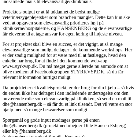
indsamlede mails til elevansvarlige/klinikmails.
Projektets output er at få uddannet de bedst mulige
veterinærsygeplejersker som branchen mangler. Dette kan kun ske
ved, at opgaven som elevansvarlig prioriteres højt på
klinikkerne/hospitalerne, og HANSENBERG og de elevansvarlige
får eleverne til at tage ansvar for egen læring til højeste niveau.
For at projektet skal blive en succes, er det vigtigt, at så mange
elevansvarlige som muligt deltager i de kommende workshops. Her
er der stadig mulighed for at være med til at fastlægge, hvad den
enkelte har brug for at finde i den kommende web-app
www.styrkvsp.dk. Du må meget gerne allerede nu anmode om at
blive medlem af Facebookgruppen STYRKVSP.DK, så du får
relevant information hurtigst muligt.
Da projektet er et kvalitetsprojekt, er der brug for din hjælp – så hvis
du endnu ikke har deltaget i den indledende undersøgelse om den
nuværende rolle som elevansvarlig på klinikken, så send en mail til
dhe@hansenberg.dk – så får du et link tilsendt. Det vil være en stor
hjælp med så mange besvarelser som muligt.
Spørgsmål og gode input modtages gerne på enten
dhe@hansenberg.dk (projektmedarbejder Ditte Hansen Esbjerg)
eller kfy@hansenberg.dk
(virksomhedskonsulent Kamilla Fyrstman)