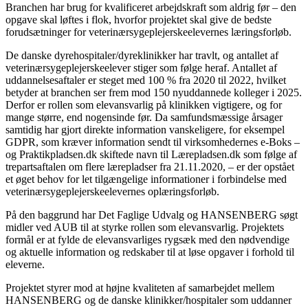
Branchen har brug for kvalificeret arbejdskraft som aldrig før – den
opgave skal løftes i flok, hvorfor projektet skal give de bedste
forudsætninger for veterinærsygeplejerskeelevernes læringsforløb.
De danske dyrehospitaler/dyreklinikker har travlt, og antallet af
veterinærsygeplejerskeelever stiger som følge heraf. Antallet af
uddannelsesaftaler er steget med 100 % fra 2020 til 2022, hvilket
betyder at branchen ser frem mod 150 nyuddannede kolleger i 2025.
Derfor er rollen som elevansvarlig på klinikken vigtigere, og for
mange større, end nogensinde før. Da samfundsmæssige årsager
samtidig har gjort direkte information vanskeligere, for eksempel
GDPR, som kræver information sendt til virksomhedernes e-Boks –
og Praktikpladsen.dk skiftede navn til Lærepladsen.dk som følge af
trepartsaftalen om flere lærepladser fra 21.11.2020, – er der opstået
et øget behov for let tilgængelige informationer i forbindelse med
veterinærsygeplejerskeelevernes oplæringsforløb.
På den baggrund har Det Faglige Udvalg og HANSENBERG søgt
midler ved AUB til at styrke rollen som elevansvarlig. Projektets
formål er at fylde de elevansvarliges rygsæk med den nødvendige
og aktuelle information og redskaber til at løse opgaver i forhold til
eleverne.
Projektet styrer mod at højne kvaliteten af samarbejdet mellem
HANSENBERG og de danske klinikker/hospitaler som uddanner