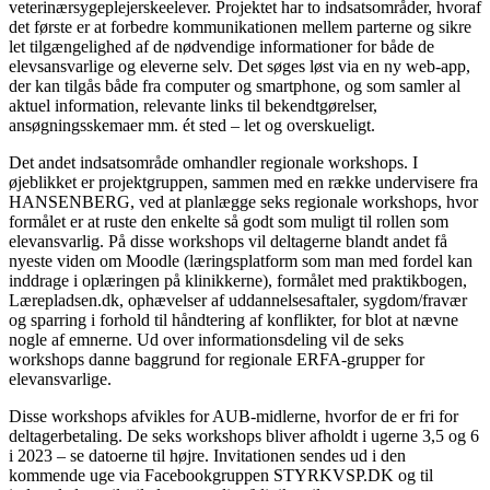
veterinærsygeplejerskeelever. Projektet har to indsatsområder, hvoraf
det første er at forbedre kommunikationen mellem parterne og sikre
let tilgængelighed af de nødvendige informationer for både de
elevsansvarlige og eleverne selv. Det søges løst via en ny web-app,
der kan tilgås både fra computer og smartphone, og som samler al
aktuel information, relevante links til bekendtgørelser,
ansøgningsskemaer mm. ét sted – let og overskueligt.
Det andet indsatsområde omhandler regionale workshops. I
øjeblikket er projektgruppen, sammen med en række undervisere fra
HANSENBERG, ved at planlægge seks regionale workshops, hvor
formålet er at ruste den enkelte så godt som muligt til rollen som
elevansvarlig. På disse workshops vil deltagerne blandt andet få
nyeste viden om Moodle (læringsplatform som man med fordel kan
inddrage i oplæringen på klinikkerne), formålet med praktikbogen,
Lærepladsen.dk, ophævelser af uddannelsesaftaler, sygdom/fravær
og sparring i forhold til håndtering af konflikter, for blot at nævne
nogle af emnerne. Ud over informationsdeling vil de seks
workshops danne baggrund for regionale ERFA-grupper for
elevansvarlige.
Disse workshops afvikles for AUB-midlerne, hvorfor de er fri for
deltagerbetaling. De seks workshops bliver afholdt i ugerne 3,5 og 6
i 2023 – se datoerne til højre. Invitationen sendes ud i den
kommende uge via Facebookgruppen STYRKVSP.DK og til