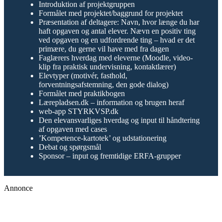
Introduktion af projektgruppen
Formålet med projektet/baggrund for projektet
Præsentation af deltagere: Navn, hvor længe du har
haft opgaven og antal elever. Nævn en positiv ting
ved opgaven og en udfordrende ting – hvad er det
primære, du gerne vil have med fra dagen
Faglærers hverdag med eleverne (Moodle, video-
klip fra praktisk undervisning, kontaktlærer)
Elevtyper (motivér, fasthold,
forventningsafstemning, den gode dialog)
Formålet med praktikbogen
Lærepladsen.dk – information og brugen heraf
web-app STYRKVSP.dk
Den elevansvarliges hverdag og input til håndtering
af opgaven med cases
’Kompetence-kartotek’ og udstationering
Debat og spørgsmål
Sponsor – input og fremtidige ERFA-grupper
Annonce