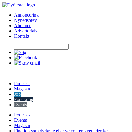
Skip
to
Annoncering
content
Nyhedsbrev
Abonnér
Advertorials
Kontakt
Podcasts
Magasin
Job
Forsikring
Events
Podcasts
Events
Magasin
Find job som dyrlæge eller veterinærsygeplejerske