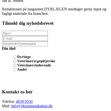
Jan B. Jensen
Redaktionen på magasinet DYRLÆGEN modtager gerne input og
fagligt materiale fra branchen.
Tilmeld dig nyhedsbrevet
Din titel
Dyrlæge
Veterinærsygeplejerske
Veterinærstuderende
Andet
Kontakt os her
Telefon:
4659 0550
Mail:
info@jjkommunikation.dk