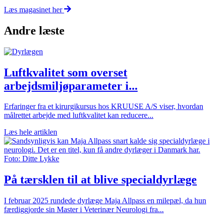
Læs magasinet her
Andre læste
Luftkvalitet som overset
arbejdsmiljøparameter i...
Erfaringer fra et kirurgikursus hos KRUUSE A/S viser, hvordan
målrettet arbejde med luftkvalitet kan reducere...
Læs hele artiklen
På tærsklen til at blive specialdyrlæge
I februar 2025 rundede dyrlæge Maja Allpass en milepæl, da hun
færdiggjorde sin Master i Veterinær Neurologi fra...