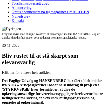
Forsikringsoversigt 2026
Annoncering
Gratis abonnement på fagmagasinet DYRLÆGEN
Nyhedsbrev
Kontakt
Projektet styrer mod at højne kvaliteten af samarbejdet mellem HANSENBERG og de
danske klinikker/hospitaler, som uddanner veterinærsygeplejerske- elever.
30-11-2022
Bliv rustet til at stå skarpt som
elevansvarlig
Klik her for at læse hele artiklen
Det Faglige Udvalg og HANSENBERG har fået tildelt midler
fra AUB – Arbejdsgivernes Uddannelsesbidrag til projektet
’STYRKVSP.dk’ hvor formålet er, at give de
oplæringsansvarlige for veterinærsygeplejerskeeleverne bedre
betingelser for sikring af elevernes læringsprogression og
opnåelse af oplæringsmål.