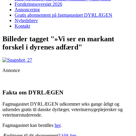
Forsikringsoversigt 2026
Annoncering
Gratis abonnement på fagmagasinet DYRLÆGEN
Nyhedsbrev
Kontakt
Billeder tagget "»Vi ser en markant
forskel i dyrenes adfærd"
Annonce
Fakta om DYRLÆGEN
Fagmagasinet DYRLÆGEN udkommer seks gange årligt og
udsendes gratis til danske dyrlæger, veterinærsygeplejersker og
veterinærstuderende.
Fagmagasinet kan bestilles
her
.
Ændringer til dit abonnement?
klik her
.