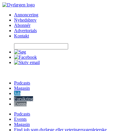
Skip
to
Annoncering
content
Nyhedsbrev
Abonnér
Advertorials
Kontakt
Podcasts
Magasin
Job
Forsikring
Events
Podcasts
Events
Magasin
Find job som dyrlæge eller veterinærsygeplejerske