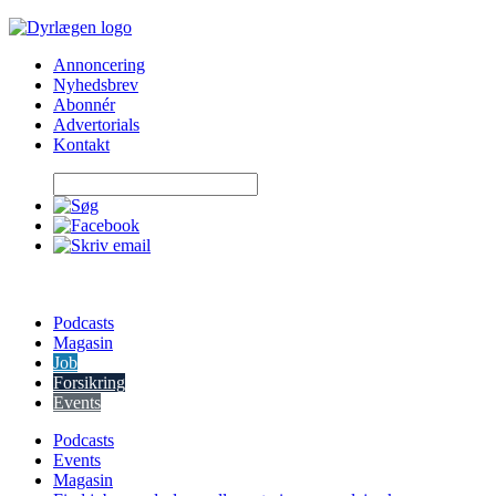
Skip
to
Annoncering
content
Nyhedsbrev
Abonnér
Advertorials
Kontakt
Podcasts
Magasin
Job
Forsikring
Events
Podcasts
Events
Magasin