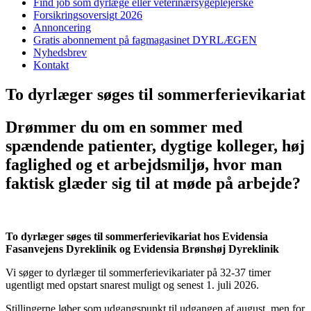
Find job som dyrlæge eller veterinærsygeplejerske
Forsikringsoversigt 2026
Annoncering
Gratis abonnement på fagmagasinet DYRLÆGEN
Nyhedsbrev
Kontakt
To dyrlæger søges til sommerferievikariat
Drømmer du om en sommer med
spændende patienter, dygtige kolleger, høj
faglighed og et arbejdsmiljø, hvor man
faktisk glæder sig til at møde på arbejde?
To dyrlæger søges til sommerferievikariat hos Evidensia
Fasanvejens Dyreklinik og Evidensia Brønshøj Dyreklinik
Vi søger to dyrlæger til sommerferievikariater på 32-37 timer
ugentligt med opstart snarest muligt og senest 1. juli 2026.
Stillingerne løber som udgangspunkt til udgangen af august, men for