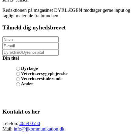
Redaktionen på magasinet DYRLÆGEN modtager gerne input og
fagligt materiale fra branchen.
Tilmeld dig nyhedsbrevet
Din titel
Dyrlæge
Veterinærsygeplejerske
Veterinærstuderende
Andet
Kontakt os her
Telefon:
4659 0550
Mail:
info@jjkommunikation.dk