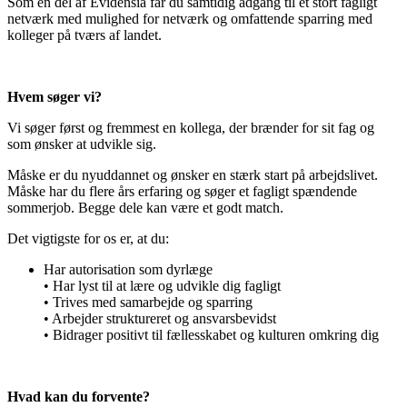
Som en del af Evidensia får du samtidig adgang til et stort fagligt
netværk med mulighed for netværk og omfattende sparring med
kolleger på tværs af landet.
Hvem søger vi?
Vi søger først og fremmest en kollega, der brænder for sit fag og
som ønsker at udvikle sig.
Måske er du nyuddannet og ønsker en stærk start på arbejdslivet.
Måske har du flere års erfaring og søger et fagligt spændende
sommerjob. Begge dele kan være et godt match.
Det vigtigste for os er, at du:
Har autorisation som dyrlæge
• Har lyst til at lære og udvikle dig fagligt
• Trives med samarbejde og sparring
• Arbejder struktureret og ansvarsbevidst
• Bidrager positivt til fællesskabet og kulturen omkring dig
Hvad kan du forvente?