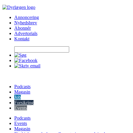
Skip
to
Annoncering
content
Nyhedsbrev
Abonnér
Advertorials
Kontakt
Podcasts
Magasin
Job
Forsikring
Events
Podcasts
Events
Magasin