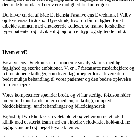
den rette kandidat vil der være mulighed for forlængelse.
Du bliver en del af både Evidensia Fasanvejens Dyreklinik i Valby
og Evidensia Brønshøj Dyreklinik, hvor du får mulighed for at
arbejde sammen med engagerede kolleger, se mange forskellige
typer patienter og udvikle dig fagligt i et trygt og støttende miljø.
Hvem er vi?
Fasanvejens Dyreklinik er en moderne smådyrsklinik med høj
faglighed og stærke ambitioner. Vi er 17 fastansatte medarbejdere og
5 timelønnede kolleger, som hver dag arbejder for at levere den
bedst mulige behandling til vores patienter og den bedste oplevelse
for deres ejere.
Vores kompetencer spænder bredt, og vi har særlige fokusområder
inden for blandt andet intern medicin, onkologi, ortopædi,
bløddelskirurgi, tandbehandlinger og billeddiagnostik.
Brønshøj Dyreklinik er en veletableret og velrenommeret lokal
klinik med et stærkt team med en virkelig veludviklet hold-ånd, høj
faglig standard og meget loyale klienter.