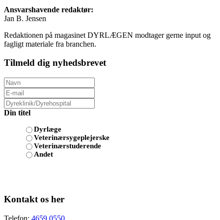
Ansvarshavende redaktør:
Jan B. Jensen
Redaktionen på magasinet DYRLÆGEN modtager gerne input og
fagligt materiale fra branchen.
Tilmeld dig nyhedsbrevet
Din titel
Dyrlæge
Veterinærsygeplejerske
Veterinærstuderende
Andet
Kontakt os her
Telefon:
4659 0550