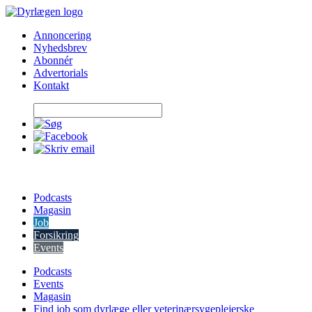
Skip
to
Annoncering
content
Nyhedsbrev
Abonnér
Advertorials
Kontakt
Podcasts
Magasin
Job
Forsikring
Events
Podcasts
Events
Magasin
Find job som dyrlæge eller veterinærsygeplejerske