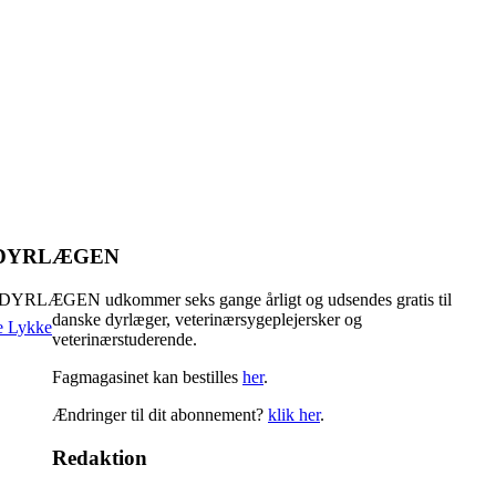
m DYRLÆGEN
DYRLÆGEN udkommer seks gange årligt og udsendes gratis til
danske dyrlæger, veterinærsygeplejersker og
veterinærstuderende.
Fagmagasinet kan bestilles
her
.
Ændringer til dit abonnement?
klik her
.
Redaktion