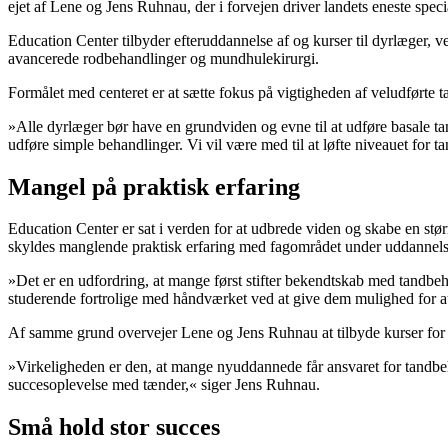
ejet af Lene og Jens Ruhnau, der i forvejen driver landets eneste spec
Education Center tilbyder efteruddannelse af og kurser til dyrlæger, ve
avancerede rodbehandlinger og mundhulekirurgi.
Formålet med centeret er at sætte fokus på vigtigheden af veludførte t
»Alle dyrlæger bør have en grundviden og evne til at udføre basale ta
udføre simple behandlinger. Vi vil være med til at løfte niveauet fo
Mangel på praktisk erfaring
Education Center er sat i verden for at udbrede viden og skabe en st
skyldes manglende praktisk erfaring med fagområdet under uddannels
»Det er en udfordring, at mange først stifter bekendtskab med tandbe
studerende fortrolige med håndværket ved at give dem mulighed for a
Af samme grund overvejer Lene og Jens Ruhnau at tilbyde kurser for
»Virkeligheden er den, at mange nyuddannede får ansvaret for tandbeh
succesoplevelse med tænder,« siger Jens Ruhnau.
Små hold stor succes