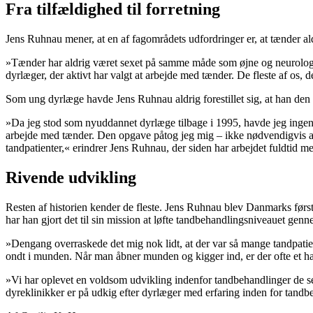
Fra tilfældighed til forretning
Jens Ruhnau mener, at en af fagområdets udfordringer er, at tænder al
»Tænder har aldrig været sexet på samme måde som øjne og neurologi. N
dyrlæger, der aktivt har valgt at arbejde med tænder. De fleste af os, d
Som ung dyrlæge havde Jens Ruhnau aldrig forestillet sig, at han den 
»Da jeg stod som nyuddannet dyrlæge tilbage i 1995, havde jeg ingen d
arbejde med tænder. Den opgave påtog jeg mig – ikke nødvendigvis af l
tandpatienter,« erindrer Jens Ruhnau, der siden har arbejdet fuldtid m
Rivende udvikling
Resten af historien kender de fleste. Jens Ruhnau blev Danmarks førs
har han gjort det til sin mission at løfte tandbehandlingsniveauet gen
»Dengang overraskede det mig nok lidt, at der var så mange tandpatie
ondt i munden. Når man åbner munden og kigger ind, er der ofte et hav
»Vi har oplevet en voldsom udvikling indenfor tandbehandlinger de sen
dyreklinikker er på udkig efter dyrlæger med erfaring inden for tandb