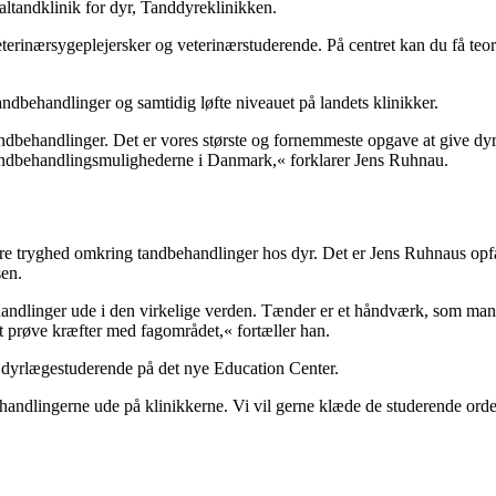
ialtandklinik for dyr, Tanddyreklinikken.
terinærsygeplejersker og veterinærstuderende. På centret kan du få teoret
andbehandlinger og samtidig løfte niveauet på landets klinikker.
ndbehandlinger. Det er vores største og fornemmeste opgave at give dyr
r tandbehandlingsmulighederne i Danmark,« forklarer Jens Ruhnau.
ørre tryghed omkring tandbehandlinger hos dyr. Det er Jens Ruhnaus opf
en.
handlinger ude i den virkelige verden. Tænder er et håndværk, som man 
t prøve kræfter med fagområdet,« fortæller han.
 dyrlægestuderende på det nye Education Center.
andlingerne ude på klinikkerne. Vi vil gerne klæde de studerende orden