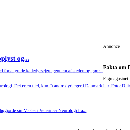
Annonce
lyst og...
Fakta o
d for at guide kæledyrsejere gennem afskeden og gøre...
Fagmagasinet 
ggjorde sin Master i Veterinær Neurologi fra...