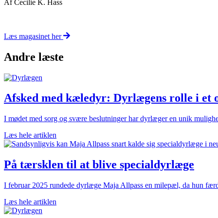
Af Cecilie K. Hass
Læs magasinet her
Andre læste
Afsked med kæledyr: Dyrlægens rolle i et op
I mødet med sorg og svære beslutninger har dyrlæger en unik mulighe
Læs hele artiklen
På tærsklen til at blive specialdyrlæge
I februar 2025 rundede dyrlæge Maja Allpass en milepæl, da hun færdi
Læs hele artiklen