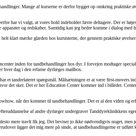
dlinger. Mange af kurserne er derfor bygget op omkring praktiske øvels
rfor har vi valgt, at vores hold indeholder færre deltagere. Der er højes
ne apparater og redskaber. Samtidig kan jeg bedre komme i dialog med hv
kan helt klart mærke glæden hos kursisterne, der gennem praktiske øvels
enter inden for tandbehandlinger hos dyr. I forvejen modtager special
der hver dag i den erfarne dyrlæges mailbox.
 har et tandrelateret spørgsmål. Målsætningen er at være first-movers i
hvor det sker. Det er her Education Center kommer ind i billedet. Cente
ow, når der kommer til tandbehandlinger. Det er al den viden og erfar
efteruddannelse af andre dyrlæger undergraver Tanddyreklinikkens egen
desto mere travlt fik jeg. Det beviser jo ikke nødvendigvis noget, men je
over ligger det mig mere på sinde, at tandbehandlingerne er udført ko