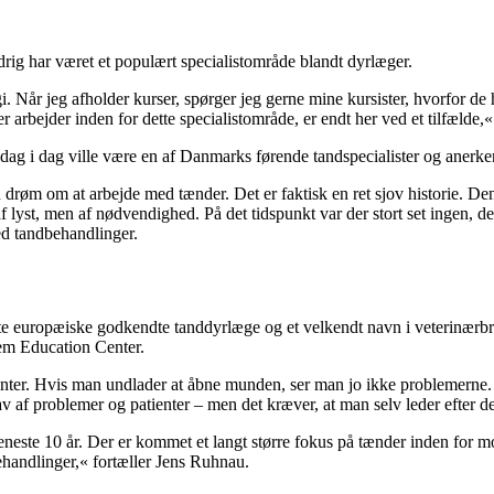
drig har været et populært specialistområde blandt dyrlæger.
år jeg afholder kurser, spørger jeg gerne mine kursister, hvorfor de ha
er arbejder inden for dette specialistområde, er endt her ved et tilfælde,
dag i dag ville være en af Danmarks førende tandspecialister og anerken
røm om at arbejde med tænder. Det er faktisk en ret sjov historie. Den
yst, men af nødvendighed. På det tidspunkt var der stort set ingen, der
ed tandbehandlinger.
te europæiske godkendte tanddyrlæge og et velkendt navn i veterinærbr
nem Education Center.
nter. Hvis man undlader at åbne munden, ser man jo ikke problemerne. 
 af problemer og patienter – men det kræver, at man selv leder efter de
este 10 år. Der er kommet et langt større fokus på tænder inden for mod
ehandlinger,« fortæller Jens Ruhnau.