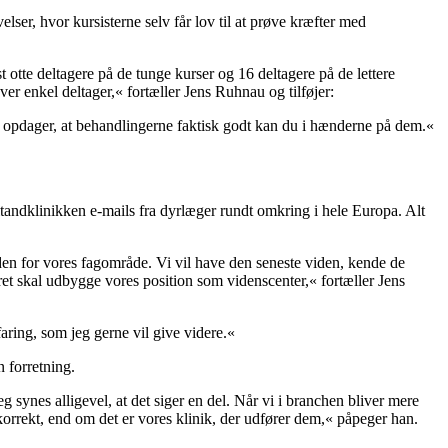
er, hvor kursisterne selv får lov til at prøve kræfter med
t otte deltagere på de tunge kurser og 16 deltagere på de lettere
er enkel deltager,« fortæller Jens Ruhnau og tilføjer:
er opdager, at behandlingerne faktisk godt kan du i hænderne på dem.«
tandklinikken e-mails fra dyrlæger rundt omkring i hele Europa. Alt
nden for vores fagområde. Vi vil have den seneste viden, kende de
ret skal udbygge vores position som videnscenter,« fortæller Jens
ing, som jeg gerne vil give videre.«
 forretning.
g synes alligevel, at det siger en del. Når vi i branchen bliver mere
rrekt, end om det er vores klinik, der udfører dem,« påpeger han.