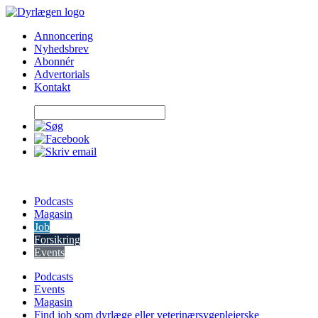
Skip
to
Annoncering
content
Nyhedsbrev
Abonnér
Advertorials
Kontakt
Podcasts
Magasin
Job
Forsikring
Events
Podcasts
Events
Magasin
Find job som dyrlæge eller veterinærsygeplejerske