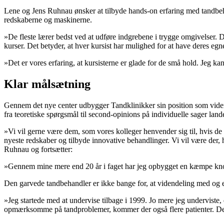
Lene og Jens Ruhnau ønsker at tilbyde hands-on erfaring med tandbehan
redskaberne og maskinerne.
»De fleste lærer bedst ved at udføre indgrebene i trygge omgivelser. De
kurser. Det betyder, at hver kursist har mulighed for at have deres eg
»Det er vores erfaring, at kursisterne er glade for de små hold. Jeg 
Klar målsætning
Gennem det nye center udbygger Tandklinikker sin position som videnc
fra teoretiske spørgsmål til second-opinions på individuelle sager lan
»Vi vil gerne være dem, som vores kolleger henvender sig til, hvis de
nyeste redskaber og tilbyde innovative behandlinger. Vi vil være der, 
Ruhnau og fortsætter:
»Gennem mine mere end 20 år i faget har jeg opbygget en kæmpe knowh
Den garvede tandbehandler er ikke bange for, at videndeling med og 
»Jeg startede med at undervise tilbage i 1999. Jo mere jeg underviste, 
opmærksomme på tandproblemer, kommer der også flere patienter. Derud